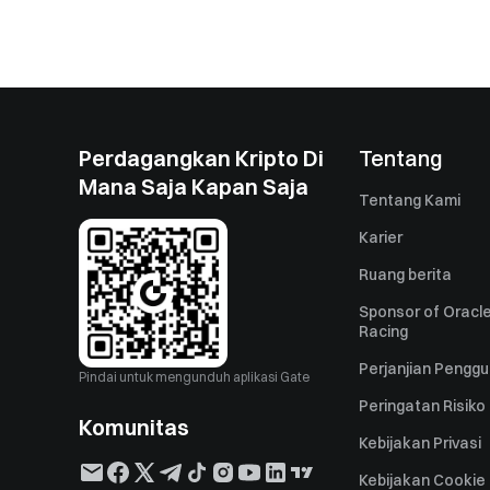
Perdagangkan Kripto Di
Tentang
Mana Saja Kapan Saja
Tentang Kami
Karier
Ruang berita
Sponsor of Oracle
Racing
Perjanjian Pengg
Pindai untuk mengunduh aplikasi Gate
Peringatan Risiko
Komunitas
Kebijakan Privasi
Kebijakan Cookie