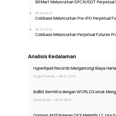
BitMart Meluncurkan SPCXUSDT Perpetual F
06-04 14:13
Coinbase Meluncurkan Pre-IPO Perpetual Futu
06-04 12:03
Coinbase Meluncurkan Perpetual Futures Pra
Analisis Kedalaman
Hyperliquid Records Mengantongi Biaya Haria
Crypto Frontier
06-07 10:33
Bullbit Bermitra dengan WORLD3 untuk Meng
Oliver Grant
06-07 06:02
Dompet Aktif Bulanan DEX Melebihi 12 Juta S