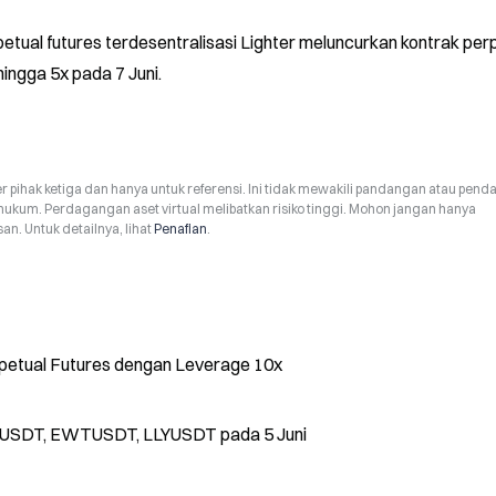
ual futures terdesentralisasi Lighter meluncurkan kontrak perp
ngga 5x pada 7 Juni.
r pihak ketiga dan hanya untuk referensi. Ini tidak mewakili pandangan atau pend
hukum. Perdagangan aset virtual melibatkan risiko tinggi. Mohon jangan hanya
n. Untuk detailnya, lihat
Penafian
.
etual Futures dengan Leverage 10x
USDT, EWTUSDT, LLYUSDT pada 5 Juni