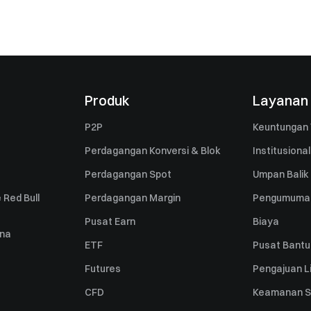
Produk
Layanan
P2P
Keuntungan 
Perdagangan Konversi & Blok
Institusional
Perdagangan Spot
Umpan Balik
 Red Bull
Perdagangan Margin
Pengumuma
Pusat Earn
Biaya
una
ETF
Pusat Bant
Futures
Pengajuan Li
CFD
Keamanan S