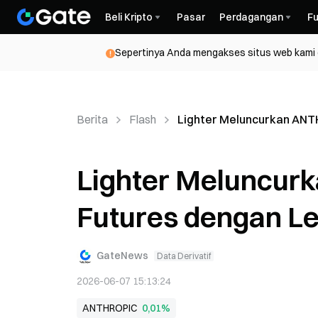
Beli Kripto
Pasar
Perdagangan
Fu
Sepertinya Anda mengakses situs web kami da
Berita
Flash
Lighter Meluncurkan ANTH
Lighter Meluncur
Futures dengan Le
GateNews
Data Derivatif
2026-06-07 15:13:24
ANTHROPIC
0,01%