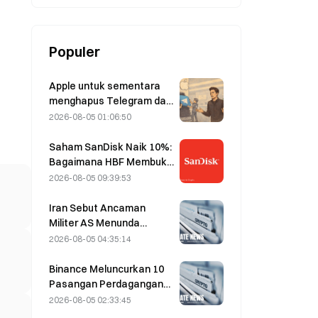
Populer
Apple untuk sementara
menghapus Telegram dari
platformnya terkait
2026-08-05 01:06:50
CSAM; Durov
membantahnya dan
Saham SanDisk Naik 10%:
mengatakan bahwa
Bagaimana HBF Membuka
Telegram mengalami
Siklus Baru Penyimpanan
2026-08-05 09:39:53
“serangan keamanan”
AI, dan Mampukah
Laporan Keuangan
Iran Sebut Ancaman
Memvalidasi Logika
Militer AS Menunda
Pertumbuhan?
Kesepakatan Terkait
2026-08-05 04:35:14
Selat Hormuz dengan
Oman pada 5 Agustus
Binance Meluncurkan 10
Pasangan Perdagangan
bStocks Hari Ini Pukul
2026-08-05 02:33:45
20.00 UTC+8,