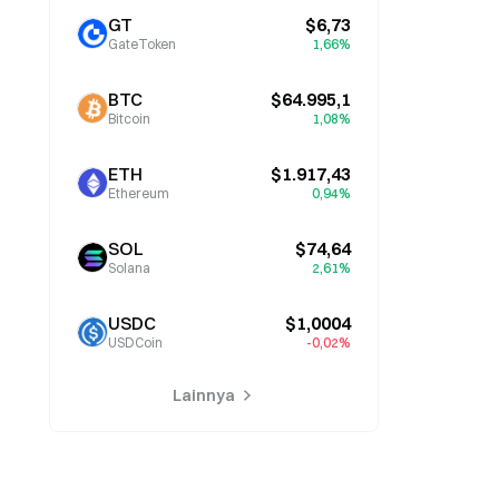
GT
$6,73
GateToken
1,66%
BTC
$64.995,1
Bitcoin
1,08%
ETH
$1.917,43
Ethereum
0,94%
SOL
$74,64
Solana
2,61%
USDC
$1,0004
USDCoin
-0,02%
Lainnya