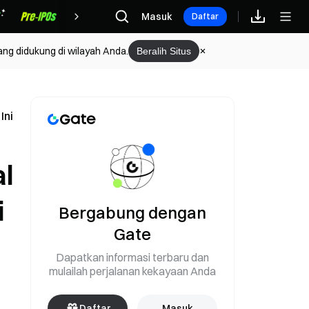
Hadiah
Masuk
Daftar
ang didukung di wilayah Anda.
Beralih Situs
Ini
l
i
Bergabung dengan
Gate
Dapatkan informasi terbaru dan
mulailah perjalanan kekayaan Anda
Daftar
Masuk