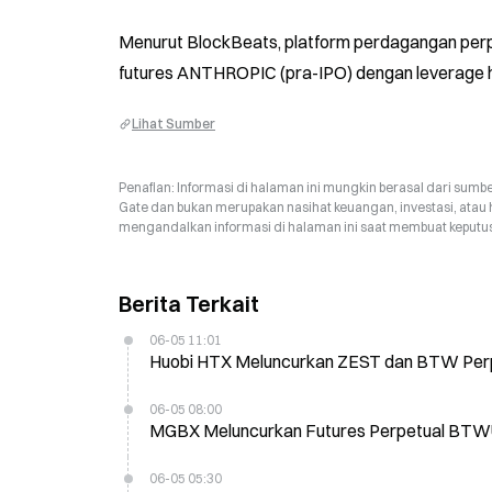
Menurut BlockBeats, platform perdagangan perpet
futures ANTHROPIC (pra-IPO) dengan leverage hi
Lihat Sumber
Penafian: Informasi di halaman ini mungkin berasal dari sumbe
Gate dan bukan merupakan nasihat keuangan, investasi, atau 
mengandalkan informasi di halaman ini saat membuat keputusa
Berita Terkait
06-05 11:01
Huobi HTX Meluncurkan ZEST dan BTW Perp
06-05 08:00
MGBX Meluncurkan Futures Perpetual BTW
06-05 05:30