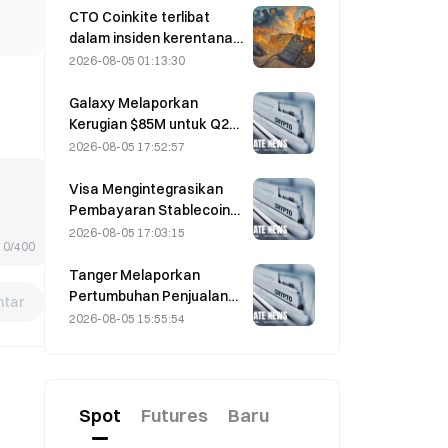
Menawarkan Biaya Maker
CTO Coinkite terlibat
Nol
dalam insiden kerentanan
Coldcard yang memicu
2026-08-05 01:13:30
empat gelombang
serangan dan
Galaxy Melaporkan
mengakibatkan kerugian
Kerugian $85M untuk Q2
sebesar US$114 juta.
2026; Pendapatan
2026-08-05 17:52:57
Meleset US$300 Juta,
Saham Turun 7,23%
Visa Mengintegrasikan
Pembayaran Stablecoin
ke Visa Direct melalui
2026-08-05 17:03:15
0/400
Kemitraan dengan
Zerohash
Tanger Melaporkan
Pertumbuhan Penjualan
tar
5% yang Didorong oleh
2026-08-05 15:55:54
Pariwisata Piala Dunia
pada Juni–Juli
Spot
Futures
Baru