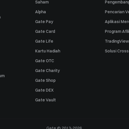
Saham
Pengembang
Alpha
Pencarian Ve
s
Gate Pay
Aplikasi Me
Gate Card
Program Afil
Gate Life
TradingView
Kartu Hadiah
Solusi Cros
Gate OTC
Gate Charity
um
Gate Shop
Gate DEX
Gate Vault
Gate © 2013-2026.