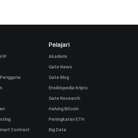
Pelajari
VIP
Akademi
Gate News
 Pengguna
Gate Blog
n
Ensiklopedia Kripto
Gate Research
uan
Halving Bitcoin
sting
Peningkatan ETH
mart Contract
Big Data