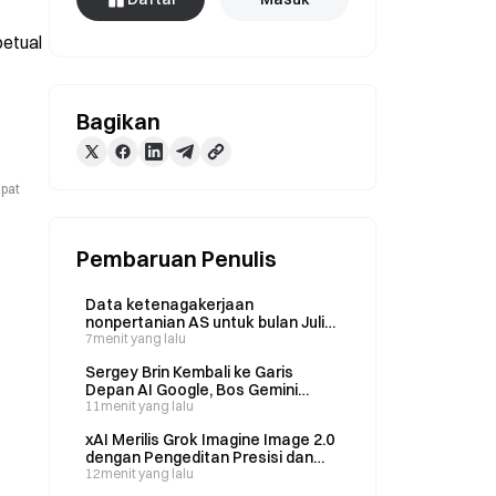
etual 
Bagikan
apat
Pembaruan Penulis
Data ketenagakerjaan
nonpertanian AS untuk bulan Juli
meleset dari perkiraan, 23.000
7menit yang lalu
lapangan kerja lebih sedikit dari
Sergey Brin Kembali ke Garis
yang diproyeksikan; peluang
Depan AI Google, Bos Gemini
kenaikan suku bunga pada
Pindah ke Sebelahnya
11menit yang lalu
September turun menjadi 44%.
xAI Merilis Grok Imagine Image 2.0
dengan Pengeditan Presisi dan
Dukungan Input hingga 5 Gambar
12menit yang lalu