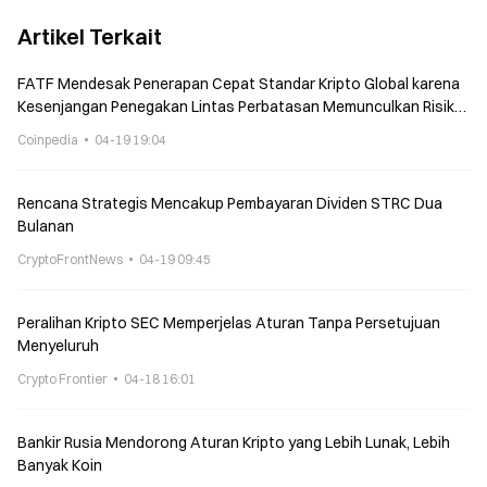
Artikel Terkait
FATF Mendesak Penerapan Cepat Standar Kripto Global karena
Kesenjangan Penegakan Lintas Perbatasan Memunculkan Risiko
Sistemik
Coinpedia
04-19 19:04
Rencana Strategis Mencakup Pembayaran Dividen STRC Dua
Bulanan
CryptoFrontNews
04-19 09:45
Peralihan Kripto SEC Memperjelas Aturan Tanpa Persetujuan
Menyeluruh
Crypto Frontier
04-18 16:01
Bankir Rusia Mendorong Aturan Kripto yang Lebih Lunak, Lebih
Banyak Koin