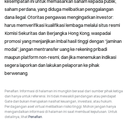
kesempatan ini untuk memasarkan saham kepada publik, 
saham perdana, yang diduga melibatkan penggalangan 
dana ilegal. Otoritas pengawas mengingatkan investor: 
harus memverifikasi kualifikasi lembaga melalui situs resmi 
Komisi Sekuritas dan Berjangka Hong Kong, waspadai 
promosi yang menjanjikan imbal hasil tinggi dengan “jaminan 
modal”, jangan mentransfer uang ke rekening pribadi 
maupun platform non-resmi, dan jika menemukan indikasi 
segera laporkan dan lakukan pelaporan ke pihak 
berwenang.
Penafian: Informasi di halaman ini mungkin berasal dari sumber pihak ketiga
dan hanya untuk referensi. Ini tidak mewakili pandangan atau pendapat
Gate dan bukan merupakan nasihat keuangan, investasi, atau hukum.
Perdagangan aset virtual melibatkan risiko tinggi. Mohon jangan hanya
mengandalkan informasi di halaman ini saat membuat keputusan. Untuk
detailnya, lihat
Penafian
.