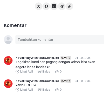
Komentar
NeverPlayWithFakeCoinsLike
·
04-10 12:35
Tegakkan kursi dan pegang dengan kokoh, kita akan
segera lepas landas🛫
Lihat Asli
Balas
0
NeverPlayWithFakeCoinsLike
·
04-10 12:34
Yakin HODL💎
Lihat Asli
Balas
0