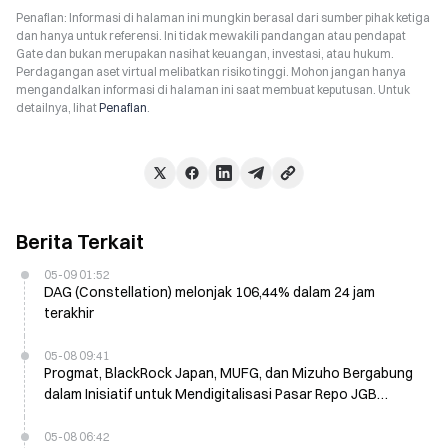
Penafian: Informasi di halaman ini mungkin berasal dari sumber pihak ketiga
dan hanya untuk referensi. Ini tidak mewakili pandangan atau pendapat
Gate dan bukan merupakan nasihat keuangan, investasi, atau hukum.
Perdagangan aset virtual melibatkan risiko tinggi. Mohon jangan hanya
mengandalkan informasi di halaman ini saat membuat keputusan. Untuk
detailnya, lihat
Penafian
.
Berita Terkait
05-09 01:52
DAG (Constellation) melonjak 106,44% dalam 24 jam
terakhir
05-08 09:41
Progmat, BlackRock Japan, MUFG, dan Mizuho Bergabung
dalam Inisiatif untuk Mendigitalisasi Pasar Repo JGB
dengan Penyelesaian T+0
05-08 06:42