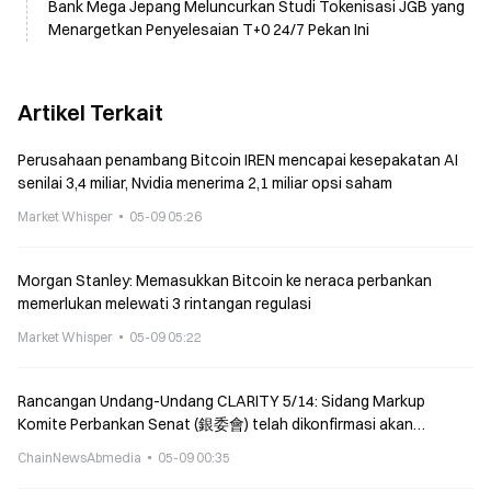
Bank Mega Jepang Meluncurkan Studi Tokenisasi JGB yang
Menargetkan Penyelesaian T+0 24/7 Pekan Ini
Artikel Terkait
Perusahaan penambang Bitcoin IREN mencapai kesepakatan AI
senilai 3,4 miliar, Nvidia menerima 2,1 miliar opsi saham
Market Whisper
05-09 05:26
Morgan Stanley: Memasukkan Bitcoin ke neraca perbankan
memerlukan melewati 3 rintangan regulasi
Market Whisper
05-09 05:22
Rancangan Undang-Undang CLARITY 5/14: Sidang Markup
Komite Perbankan Senat (銀委會) telah dikonfirmasi akan
berlanjut—Tim Scott menargetkan penyelesaian sebelum 5/21
ChainNewsAbmedia
05-09 00:35