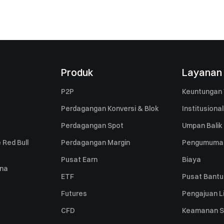
Produk
Layanan
P2P
Keuntungan 
Perdagangan Konversi & Blok
Institusional
Perdagangan Spot
Umpan Balik
 Red Bull
Perdagangan Margin
Pengumuma
Pusat Earn
Biaya
una
ETF
Pusat Bant
Futures
Pengajuan Li
CFD
Keamanan S