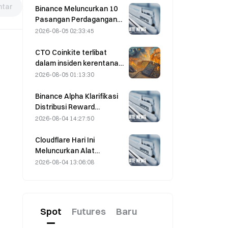
tar
Oman pada 5 Agustus
Binance Meluncurkan 10
Pasangan Perdagangan
bStocks Hari Ini Pukul
2026-08-05 02:33:45
20.00 UTC+8,
Menawarkan Biaya Maker
CTO Coinkite terlibat
Nol
dalam insiden kerentanan
Coldcard yang memicu
2026-08-05 01:13:30
empat gelombang
serangan dan
Binance Alpha Klarifikasi
mengakibatkan kerugian
Distribusi Reward
sebesar US$114 juta.
MarsCoin: Reward
2026-08-04 14:27:50
Otomatis Dikirim kepada
Pemegang Dompet,
Cloudflare Hari Ini
Pengguna CEX
Meluncurkan Alat
Mendapatkan SPCXB
Identitas dan Dompet
2026-08-04 13:06:08
Berdasarkan Saldo Rata-
untuk Agen AI
Rata Bulanan Minimum
10.000
Spot
Futures
Baru