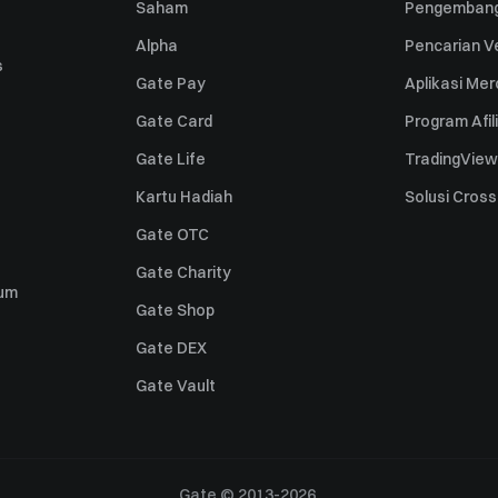
Saham
Pengembang
Alpha
Pencarian Ve
s
Gate Pay
Aplikasi Me
Gate Card
Program Afil
Gate Life
TradingView
Kartu Hadiah
Solusi Cros
Gate OTC
Gate Charity
um
Gate Shop
Gate DEX
Gate Vault
Gate © 2013-2026.