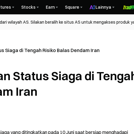
tures
Stocks
Earn
Square
Lainnya
ri wilayah AS. Silakan beralih ke situs AS untuk mengakses produk y
us Siaga di Tengah Risiko Balas Dendam Iran
an Status Siaga di Tenga
am Iran
siaga yang ditingkatkan pada 10 Juni saat bersiap menghadapi 