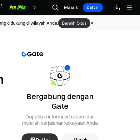
Hadiah
Masuk
Daftar
ang didukung di wilayah Anda.
Beralih Situs
h
Bergabung dengan
Gate
Dapatkan informasi terbaru dan
mulailah perjalanan kekayaan Anda
Daftar
Masuk