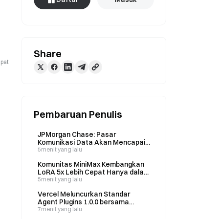
Share
apat
Pembaruan Penulis
JPMorgan Chase: Pasar
Komunikasi Data Akan Mencapai
$70B pada 2030 dengan CAGR
5menit yang lalu
28%; NPO/CPO Menguasai
Komunitas MiniMax Kembangkan
Pangsa Pasar 25%
LoRA 5x Lebih Cepat Hanya dalam
4 Hari setelah Dirilis sebagai
5menit yang lalu
Sumber Terbuka
Vercel Meluncurkan Standar
Agent Plugins 1.0.0 bersama
OpenAI, Microsoft, dan Cursor
7menit yang lalu