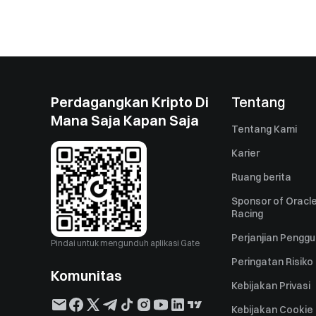
Perdagangkan Kripto Di
Tentang
Mana Saja Kapan Saja
Tentang Kami
Karier
Ruang berita
Sponsor of Oracle
Racing
Perjanjian Pengg
Pindai untuk mengunduh aplikasi Gate
Peringatan Risiko
Komunitas
Kebijakan Privasi
Kebijakan Cookie