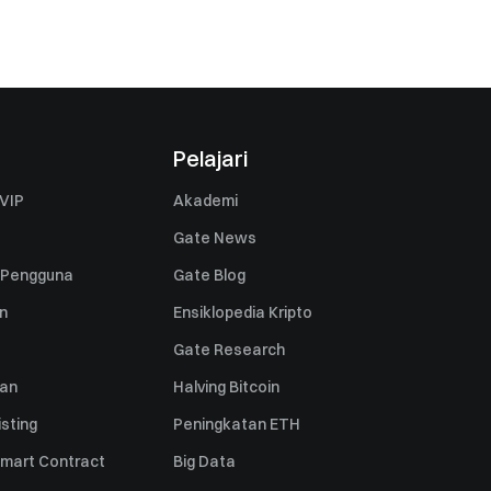
Pelajari
VIP
Akademi
Gate News
 Pengguna
Gate Blog
n
Ensiklopedia Kripto
Gate Research
uan
Halving Bitcoin
sting
Peningkatan ETH
mart Contract
Big Data