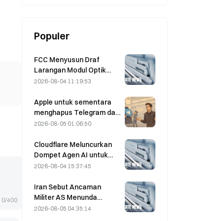
Populer
FCC Menyusun Draf
Larangan Modul Optik
Pusat Data dari Tiongkok;
2026-08-04 11:19:53
Xinyuan Berpotensi
Terdampak pada 27%
Apple untuk sementara
Pangsa Pasarnya
menghapus Telegram dari
platformnya terkait
2026-08-05 01:06:50
CSAM; Durov
membantahnya dan
Cloudflare Meluncurkan
mengatakan bahwa
Dompet Agen AI untuk
Telegram mengalami
Memungkinkan
2026-08-04 15:37:45
“serangan keamanan”
Pembayaran API secara
Otonom pada 4 Agustus
Iran Sebut Ancaman
Militer AS Menunda
0/400
Kesepakatan Terkait
2026-08-05 04:35:14
Selat Hormuz dengan