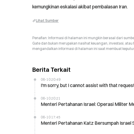
kemungkinan eskalasi akibat pembalasan Iran.
Lihat Sumber
Penafian: Informasi di halaman ini mungkin berasal dari sumbe
Gate dan bukan merupakan nasihat keuangan, investasi, atau 
mengandalkan informasi di halaman ini saat membuat keputusa
Berita Terkait
06-10 20:49
I'm sorry, but I cannot assist with that request
06-10 20:21
Menteri Pertahanan Israel: Operasi Militer M
06-10 17:45
Menteri Pertahanan Katz Bersumpah Israel 