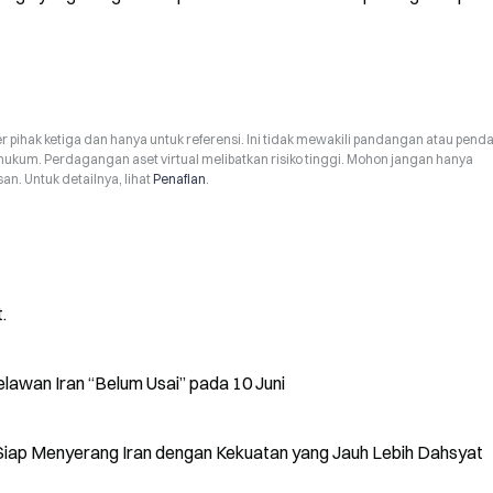
r pihak ketiga dan hanya untuk referensi. Ini tidak mewakili pandangan atau pend
hukum. Perdagangan aset virtual melibatkan risiko tinggi. Mohon jangan hanya
n. Untuk detailnya, lihat
Penafian
.
.
elawan Iran “Belum Usai” pada 10 Juni
Siap Menyerang Iran dengan Kekuatan yang Jauh Lebih Dahsyat