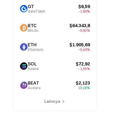
GT
$6,59
GateToken
-1,93%
BTC
$64.343,8
Bitcoin
-0,92%
ETH
$1.905,69
Ethereum
-0,43%
SOL
$72,92
Solana
-1,55%
BEAT
$2,123
Audiera
13,28%
Lainnya