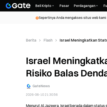
Beli Kripto
Pasar
Perdagangan
Fu
Sepertinya Anda mengakses situs web kami da
Berita
Flash
Israel Meningkatkan Stat
Israel Meningkatk
Risiko Balas Dend
GateNews
2026-06-10 21:30:56
Menurut Al Jazeera, Israel berada dalam status 