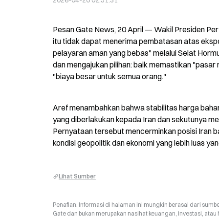
2026-04-20 02:51:31
Pesan Gate News, 20 April — Wakil Presiden Pe
itu tidak dapat menerima pembatasan atas ekspo
pelayaran aman yang bebas" melalui Selat Hormuz
dan mengajukan pilihan: baik memastikan "pasar
"biaya besar untuk semua orang."
Aref menambahkan bahwa stabilitas harga bahan 
yang diberlakukan kepada Iran dan sekutunya me
Pernyataan tersebut mencerminkan posisi Iran ba
kondisi geopolitik dan ekonomi yang lebih luas y
Lihat Sumber
Penafian: Informasi di halaman ini mungkin berasal dari sumbe
Gate dan bukan merupakan nasihat keuangan, investasi, atau 