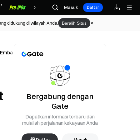
Hadiah
Masuk
Daftar
ang didukung di wilayah Anda.
Beralih Situs
t Embargo Minyak
t
Bergabung dengan
Gate
Dapatkan informasi terbaru dan
mulailah perjalanan kekayaan Anda
Daftar
Masuk