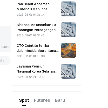
Laporan Keuangan
Iran Sebut Ancaman
Memvalidasi Logika
Militer AS Menunda
Pertumbuhan?
Kesepakatan Terkait
2026-08-05 04:35:14
Selat Hormuz dengan
Oman pada 5 Agustus
Binance Meluncurkan 10
Pasangan Perdagangan
bStocks Hari Ini Pukul
2026-08-05 02:33:45
20.00 UTC+8,
Menawarkan Biaya Maker
CTO Coinkite terlibat
0/400
Nol
dalam insiden kerentanan
Coldcard yang memicu
2026-08-05 01:13:30
tar
empat gelombang
serangan dan
Layanan Pensiun
mengakibatkan kerugian
Nasional Korea Selatan
sebesar US$114 juta.
Beralih ke Saham-Saham
2026-08-04 21:49:43
yang Lebih Stabil pada 4
Agustus di Tengah
Volatilitas Pasar
Spot
Futures
Baru