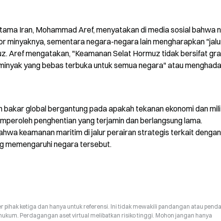
rtama Iran, Mohammad Aref, menyatakan di media sosial bahwa n
r minyaknya, sementara negara-negara lain mengharapkan "jalur
. Aref mengatakan, "Keamanan Selat Hormuz tidak bersifat grati
 minyak yang bebas terbuka untuk semua negara" atau menghadap
bakar global bergantung pada apakah tekanan ekonomi dan milit
mperoleh penghentian yang terjamin dan berlangsung lama. 
hwa keamanan maritim di jalur perairan strategis terkait dengan 
ang memengaruhi negara tersebut.
r pihak ketiga dan hanya untuk referensi. Ini tidak mewakili pandangan atau pend
hukum. Perdagangan aset virtual melibatkan risiko tinggi. Mohon jangan hanya