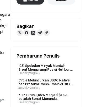
egara 
 
Bagikan
s," 
i 
er 
Pembaruan Penulis
ICE: Spekulan Minyak Mentah
Brent Mengurangi Posisi Net Long
Sebesar 20.361 Kontrak pada
1menit yang lalu
Pekan yang Berakhir 4 Agu.
Circle Meluncurkan USDC Native
dan Protokol Cross-Chain di OKX X
Layer
2menit yang lalu
XRP Turun 2,05% Menjadi $1,02
setelah Senat Menunda
apat
Pemungutan Suara atas RUU
6menit yang lalu
Clarity hingga September