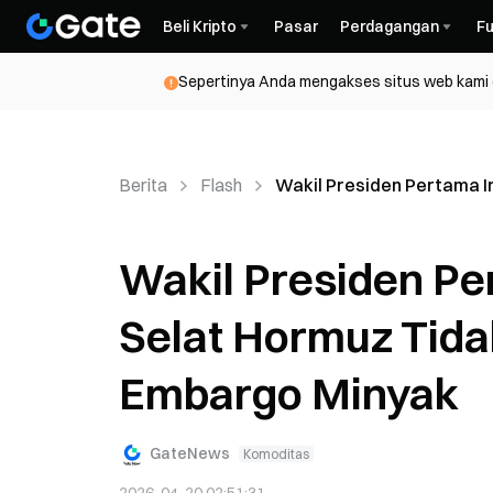
Beli Kripto
Pasar
Perdagangan
Fu
Sepertinya Anda mengakses situs web kami da
Berita
Flash
Wakil Presiden Pertama 
Wakil Presiden Pe
Selat Hormuz Tid
Embargo Minyak
GateNews
Komoditas