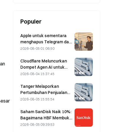
Populer
Apple untuk sementara
menghapus Telegram dari
platformnya terkait
2026-08-05 01:06:50
CSAM; Durov
membantahnya dan
Cloudflare Meluncurkan
gan
mengatakan bahwa
Dompet Agen AI untuk
Telegram mengalami
Memungkinkan
2026-08-04 15:37:45
“serangan keamanan”
Pembayaran API secara
Otonom pada 4 Agustus
Tanger Melaporkan
Pertumbuhan Penjualan
5% yang Didorong oleh
2026-08-05 15:55:54
Besar
Pariwisata Piala Dunia
pada Juni–Juli
Saham SanDisk Naik 10%:
Bagaimana HBF Membuka
Siklus Baru Penyimpanan
2026-08-05 09:39:53
AI, dan Mampukah