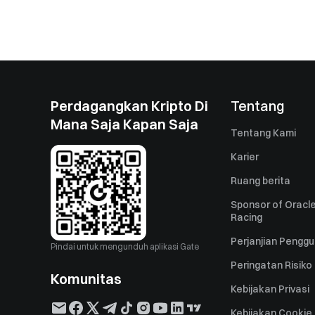
Perdagangkan Kripto Di
Tentang
Mana Saja Kapan Saja
Tentang Kami
Karier
Ruang berita
Sponsor of Oracle
Racing
Perjanjian Pengg
Pindai untuk mengunduh aplikasi Gate
Peringatan Risiko
Komunitas
Kebijakan Privasi
Kebijakan Cookie