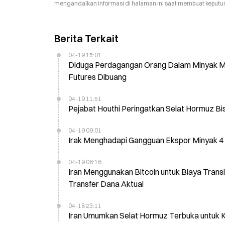
mengandalkan informasi di halaman ini saat membuat keputusa
Berita Terkait
04-19 15:01
Diduga Perdagangan Orang Dalam Minyak M
Futures Dibuang
04-19 11:51
Pejabat Houthi Peringatkan Selat Hormuz B
04-19 09:01
Irak Menghadapi Gangguan Ekspor Minyak 4 
04-19 06:16
Iran Menggunakan Bitcoin untuk Biaya Trans
Transfer Dana Aktual
04-18 23:11
Iran Umumkan Selat Hormuz Terbuka untuk K