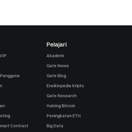
Pelajari
VIP
Akademi
Gate News
 Pengguna
Gate Blog
n
Ensiklopedia Kripto
Gate Research
uan
Halving Bitcoin
sting
Peningkatan ETH
mart Contract
Big Data