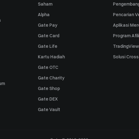
Saham
Pengembang
Alpha
Pencarian Ve
s
Gate Pay
Aplikasi Me
Gate Card
Program Afil
Gate Life
TradingView
Kartu Hadiah
Solusi Cros
Gate OTC
Gate Charity
um
Gate Shop
Gate DEX
Gate Vault