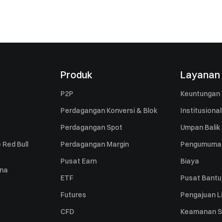
Produk
Layanan
P2P
Keuntungan 
Perdagangan Konversi & Blok
Institusional
Perdagangan Spot
Umpan Balik
 Red Bull
Perdagangan Margin
Pengumuma
Pusat Earn
Biaya
una
ETF
Pusat Bant
Futures
Pengajuan Li
CFD
Keamanan S