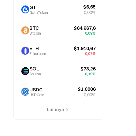
$6,65
GT
0,00%
GateToken
BTC
$64.667,6
Bitcoin
0,09%
ETH
$1.910,67
Ethereum
-0,07%
SOL
$73,26
Solana
0,19%
$1,0006
USDC
0,00%
USDCoin
Lainnya