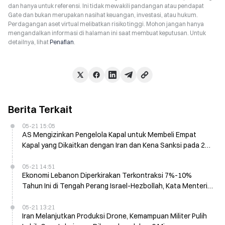
dan hanya untuk referensi. Ini tidak mewakili pandangan atau pendapat
Gate dan bukan merupakan nasihat keuangan, investasi, atau hukum.
Perdagangan aset virtual melibatkan risiko tinggi. Mohon jangan hanya
mengandalkan informasi di halaman ini saat membuat keputusan. Untuk
detailnya, lihat
Penafian
.
Berita Terkait
05-21 15:05
AS Mengizinkan Pengelola Kapal untuk Membeli Empat
Kapal yang Dikaitkan dengan Iran dan Kena Sanksi pada 21
Mei
05-21 14:51
Ekonomi Lebanon Diperkirakan Terkontraksi 7%-10%
Tahun Ini di Tengah Perang Israel-Hezbollah, Kata Menteri
Keuangan
05-21 13:21
Iran Melanjutkan Produksi Drone, Kemampuan Militer Pulih