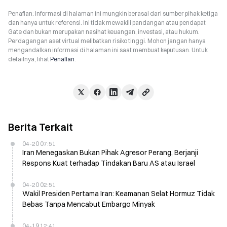
Penafian: Informasi di halaman ini mungkin berasal dari sumber pihak ketiga
dan hanya untuk referensi. Ini tidak mewakili pandangan atau pendapat
Gate dan bukan merupakan nasihat keuangan, investasi, atau hukum.
Perdagangan aset virtual melibatkan risiko tinggi. Mohon jangan hanya
mengandalkan informasi di halaman ini saat membuat keputusan. Untuk
detailnya, lihat
Penafian
.
Berita Terkait
04-20 07:51
Iran Menegaskan Bukan Pihak Agresor Perang, Berjanji
Respons Kuat terhadap Tindakan Baru AS atau Israel
04-20 02:51
Wakil Presiden Pertama Iran: Keamanan Selat Hormuz Tidak
Bebas Tanpa Mencabut Embargo Minyak
04-19 12:41