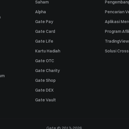
Saham
Pengembang
Alpha
Pencarian Ve
s
Gate Pay
Aplikasi Me
Gate Card
Program Afil
Gate Life
TradingView
Kartu Hadiah
Solusi Cros
Gate OTC
Gate Charity
um
Gate Shop
Gate DEX
Gate Vault
Gate © 2013-2026.