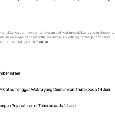
r pihak ketiga dan hanya untuk referensi. Ini tidak mewakili pandangan atau pend
hukum. Perdagangan aset virtual melibatkan risiko tinggi. Mohon jangan hanya
n. Untuk detailnya, lihat
Penafian
.
umber Israel
AS atas Tenggat Waktu yang Diumumkan Trump pada 14 Juni
gan Pejabat Iran di Teheran pada 14 Juni