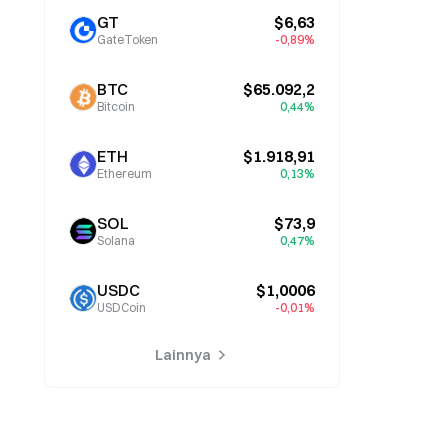
GT
$6,63
GateToken
-0,89%
BTC
$65.092,2
Bitcoin
0,44%
ETH
$1.918,91
Ethereum
0,13%
SOL
$73,9
Solana
0,47%
USDC
$1,0006
USDCoin
-0,01%
Lainnya