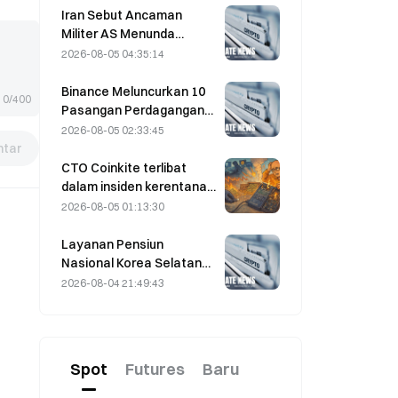
Laporan Keuangan
Iran Sebut Ancaman
Memvalidasi Logika
Militer AS Menunda
Pertumbuhan?
Kesepakatan Terkait
2026-08-05 04:35:14
Selat Hormuz dengan
Oman pada 5 Agustus
Binance Meluncurkan 10
0/400
Pasangan Perdagangan
bStocks Hari Ini Pukul
2026-08-05 02:33:45
20.00 UTC+8,
tar
Menawarkan Biaya Maker
CTO Coinkite terlibat
Nol
dalam insiden kerentanan
Coldcard yang memicu
2026-08-05 01:13:30
empat gelombang
serangan dan
Layanan Pensiun
mengakibatkan kerugian
Nasional Korea Selatan
sebesar US$114 juta.
Beralih ke Saham-Saham
2026-08-04 21:49:43
yang Lebih Stabil pada 4
Agustus di Tengah
Volatilitas Pasar
Spot
Futures
Baru