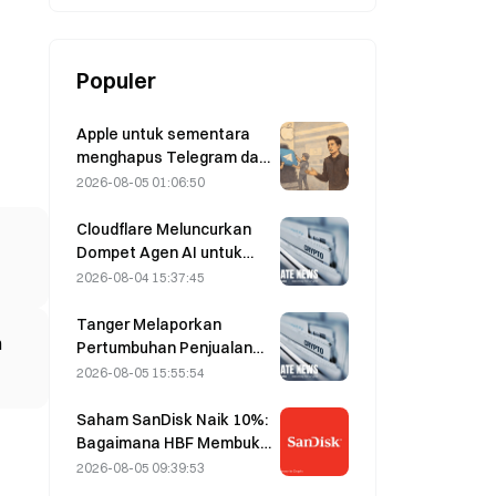
Populer
Apple untuk sementara
menghapus Telegram dari
platformnya terkait
2026-08-05 01:06:50
CSAM; Durov
membantahnya dan
Cloudflare Meluncurkan
mengatakan bahwa
Dompet Agen AI untuk
Telegram mengalami
Memungkinkan
2026-08-04 15:37:45
“serangan keamanan”
Pembayaran API secara
Otonom pada 4 Agustus
Tanger Melaporkan
n
Pertumbuhan Penjualan
5% yang Didorong oleh
2026-08-05 15:55:54
Pariwisata Piala Dunia
pada Juni–Juli
Saham SanDisk Naik 10%:
Bagaimana HBF Membuka
Siklus Baru Penyimpanan
2026-08-05 09:39:53
AI, dan Mampukah