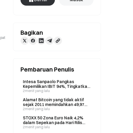
Bagikan
apat
Pembaruan Penulis
Intesa Sanpaolo Pangkas
Kepemilikan IBIT 94%, Tingkatkan
Kepemilikan ETF Staking
2menit yang lalu
Ethereum Tiga Kali Lipat pada
Alamat Bitcoin yang tidak aktif
Kuartal II
sejak 2011 memindahkan 49,97
BTC (3,23 juta dolar AS) pada 6
2menit yang lalu
Agustus
STOXX 50 Zona Euro Naik 4,2%
dalam Sepekan pada Hari Rilis
Data Ketenagakerjaan
2menit yang lalu
Nonpertanian