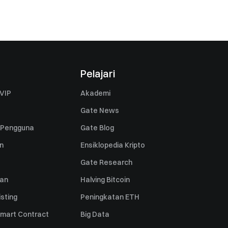
Pelajari
VIP
Akademi
Gate News
 Pengguna
Gate Blog
n
Ensiklopedia Kripto
Gate Research
uan
Halving Bitcoin
sting
Peningkatan ETH
mart Contract
Big Data