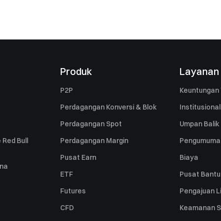
Produk
Layanan
P2P
Keuntungan 
Perdagangan Konversi & Blok
Institusional
Perdagangan Spot
Umpan Balik
 Red Bull
Perdagangan Margin
Pengumuma
Pusat Earn
Biaya
una
ETF
Pusat Bant
Futures
Pengajuan Li
CFD
Keamanan S