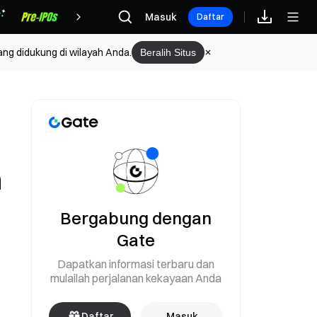
Hadiah
Masuk
Daftar
ang didukung di wilayah Anda.
Beralih Situs
h
Bergabung dengan
Gate
Dapatkan informasi terbaru dan
mulailah perjalanan kekayaan Anda
Daftar
Masuk