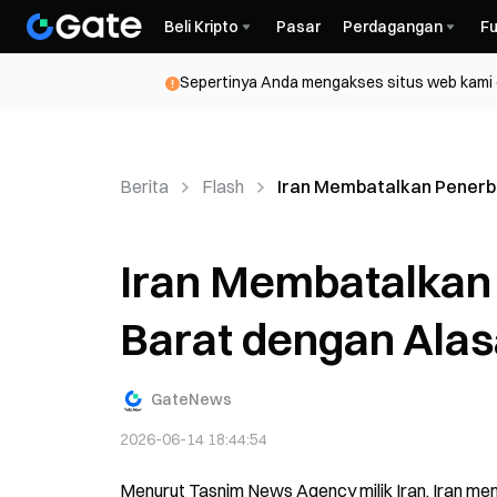
Beli Kripto
Pasar
Perdagangan
Fu
Sepertinya Anda mengakses situs web kami da
Berita
Flash
Iran Membatalkan Penerba
Iran Membatalkan
Barat dengan Alasa
GateNews
2026-06-14 18:44:54
Menurut Tasnim News Agency milik Iran, Iran me