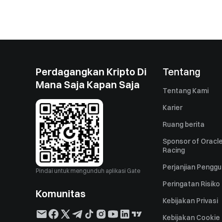
Perdagangkan Kripto Di
Tentang
Mana Saja Kapan Saja
Tentang Kami
Karier
Ruang berita
Sponsor of Oracle
Racing
Perjanjian Pengg
Pindai untuk mengunduh aplikasi Gate
Peringatan Risiko
Komunitas
Kebijakan Privasi
Kebijakan Cookie