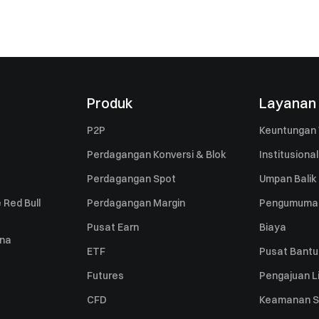
Produk
Layanan
P2P
Keuntungan 
Perdagangan Konversi & Blok
Institusional
Perdagangan Spot
Umpan Balik
 Red Bull
Perdagangan Margin
Pengumuma
Pusat Earn
Biaya
una
ETF
Pusat Bant
Futures
Pengajuan Li
CFD
Keamanan S