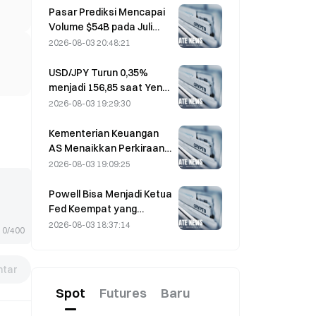
berbalik arah
Pasar Prediksi Mencapai
Volume $54B pada Juli
karena Piala Dunia
2026-08-03 20:48:21
Mendorong Perdagangan
USD/JPY Turun 0,35%
menjadi 156,85 saat Yen
Menguat pada
2026-08-03 19:29:30
Perdagangan Awal Asia
Kementerian Keuangan
AS Menaikkan Perkiraan
Peminjaman Q3 Menjadi
2026-08-03 19:09:25
$739 Miliar
Powell Bisa Menjadi Ketua
Fed Keempat yang
Menyelesaikan Masa
2026-08-03 18:37:14
0/400
Jabatan Penuh 14 Tahun
Jika Ia Menjabat Hingga
Januari 2028
tar
Spot
Futures
Baru