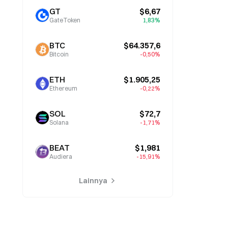
GT
$6,67
GateToken
1,83%
BTC
$64.357,6
Bitcoin
-0,50%
ETH
$1.905,25
Ethereum
-0,22%
SOL
$72,7
Solana
-1,71%
BEAT
$1,981
Audiera
-15,91%
Lainnya