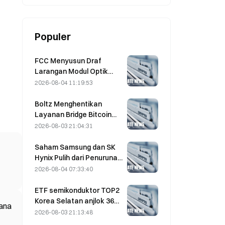
Populer
FCC Menyusun Draf
Larangan Modul Optik
Pusat Data dari Tiongkok;
2026-08-04 11:19:53
Xinyuan Berpotensi
Terdampak pada 27%
Boltz Menghentikan
Pangsa Pasarnya
Layanan Bridge Bitcoin
Tanpa Batas Setelah
2026-08-03 21:04:31
Serangan Berbantuan AI
Saham Samsung dan SK
Hynix Pulih dari Penurunan
5% Berkat Pembelian oleh
2026-08-04 07:33:40
Investor Ritel
ETF semikonduktor TOP2
Korea Selatan anjlok 36%
dana
dalam sebulan terakhir
2026-08-03 21:13:48
karena arus masuk