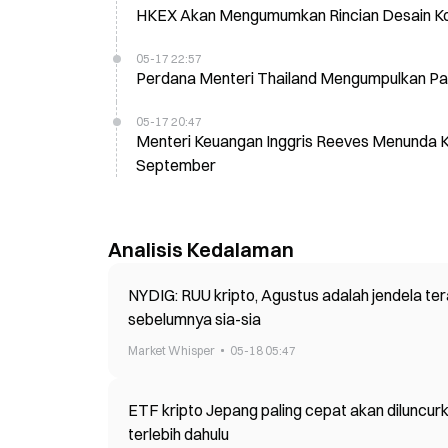
HKEX Akan Mengumumkan Rincian Desain Ko
05-17 22:57
Perdana Menteri Thailand Mengumpulkan Pa
05-17 20:47
Menteri Keuangan Inggris Reeves Menunda 
September
Analisis Kedalaman
NYDIG: RUU kripto, Agustus adalah jendela te
sebelumnya sia-sia
Market Whisper
05-18 05:47
ETF kripto Jepang paling cepat akan dilunc
terlebih dahulu