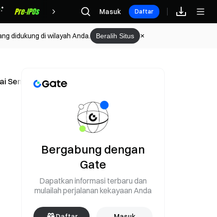
Hadiah
Masuk
Daftar
ang didukung di wilayah Anda.
Beralih Situs
ai Senin
Bergabung dengan
Gate
Dapatkan informasi terbaru dan
mulailah perjalanan kekayaan Anda
Daftar
Masuk