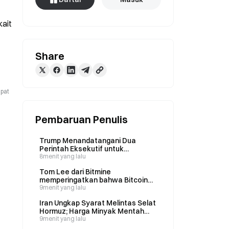
ait 
Share
apat
Pembaruan Penulis
Trump Menandatangani Dua
Perintah Eksekutif untuk
Membatasi Kewarganegaraan
8menit yang lalu
Berdasarkan Tempat Lahir dan
Tom Lee dari Bitmine
Melarang “Wisata Melahirkan”
memperingatkan bahwa Bitcoin
pada 6 Agustus
belum akan memiliki konsensus
9menit yang lalu
yang tahan terhadap serangan
Iran Ungkap Syarat Melintas Selat
kuantum sebelum 2028
Hormuz; Harga Minyak Mentah
Brent Melonjak ke $82 dalam
9menit yang lalu
Semalam