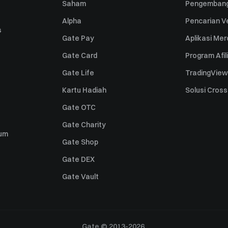
Saham
Pengembang
Alpha
Pencarian Ve
s
Gate Pay
Aplikasi Me
Gate Card
Program Afil
Gate Life
TradingView
Kartu Hadiah
Solusi Cros
Gate OTC
Gate Charity
um
Gate Shop
Gate DEX
Gate Vault
Gate © 2013-2026.