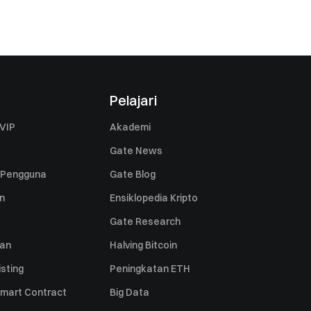
Pelajari
VIP
Akademi
Gate News
 Pengguna
Gate Blog
n
Ensiklopedia Kripto
Gate Research
uan
Halving Bitcoin
sting
Peningkatan ETH
mart Contract
Big Data