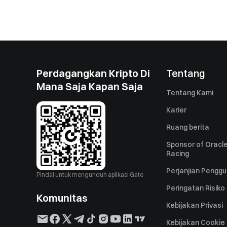
Perdagangkan Kripto Di
Tentang
Mana Saja Kapan Saja
Tentang Kami
Karier
Ruang berita
Sponsor of Oracle
Racing
Perjanjian Pengg
Pindai untuk mengunduh aplikasi Gate
Peringatan Risiko
Komunitas
Kebijakan Privasi
Kebijakan Cookie