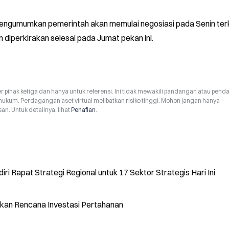
engumumkan pemerintah akan memulai negosiasi pada Senin terk
diperkirakan selesai pada Jumat pekan ini.
r pihak ketiga dan hanya untuk referensi. Ini tidak mewakili pandangan atau pend
hukum. Perdagangan aset virtual melibatkan risiko tinggi. Mohon jangan hanya
n. Untuk detailnya, lihat
Penafian
.
i Rapat Strategi Regional untuk 17 Sektor Strategis Hari Ini
ikan Rencana Investasi Pertahanan