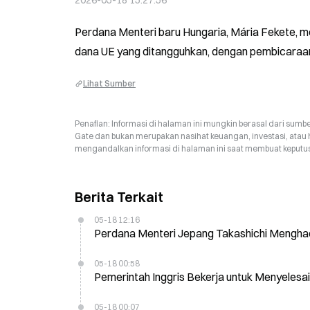
2026-05-18 15:27:56
Perdana Menteri baru Hungaria, Mária Fekete, m
dana UE yang ditangguhkan, dengan pembicaraan 
Lihat Sumber
Penafian: Informasi di halaman ini mungkin berasal dari sumbe
Gate dan bukan merupakan nasihat keuangan, investasi, atau 
mengandalkan informasi di halaman ini saat membuat keputusa
Berita Terkait
05-18 12:16
Perdana Menteri Jepang Takashichi Menghadir
05-18 00:58
Pemerintah Inggris Bekerja untuk Menyelesa
05-18 00:07