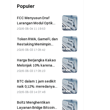
Populer
FCC Menyusun Draf
Larangan Modul Optik
Pusat Data dari Tiongkok;
2026-08-04 11:19:53
Xinyuan Berpotensi
Terdampak pada 27%
Token RWA, GameFi, dan
Pangsa Pasarnya
Restaking Memimpin
Kinerja Pasar pada Juli
2026-08-03 17:05:42
Harga Berjangka Kakao
Melonjak 10% karena
Kekhawatiran Pasokan,
2026-08-03 17:05:23
Mendekati $6.000/Ton
BTC dalam 1 jam sedikit
naik 0,12%: meredanya
ketegangan geopolitik
2026-08-03 14:07:46
dan sentimen makro yang
sejalan mendorong
Boltz Menghentikan
rebound jangka pendek
Layanan Bridge Bitcoin