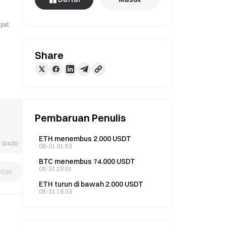
apat
Share
Pembaruan Penulis
ETH menembus 2.000 USDT
0/400
06-01 01:53
BTC menembus 74.000 USDT
05-31 23:01
tar
ETH turun di bawah 2.000 USDT
05-31 16:33