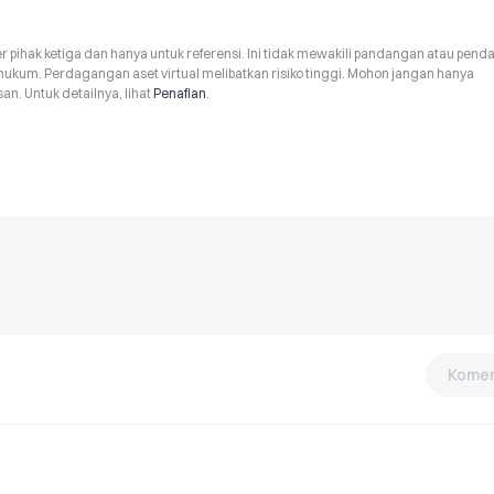
r pihak ketiga dan hanya untuk referensi. Ini tidak mewakili pandangan atau pend
hukum. Perdagangan aset virtual melibatkan risiko tinggi. Mohon jangan hanya
n. Untuk detailnya, lihat
Penafian
.
Komen