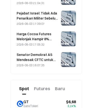
Tanpa Batas Setelah
2026-08-03 21:04:31
Serangan Berbantuan AI
Pejabat Israel: Tidak Ada
Penarikan Militer Sebelum
Hamas Melucuti Senjata
2026-08-03 17:39:07
Harga Cocoa Futures
Melonjak Hampir 8%
Dalam Sehari Pada Jumat
2026-08-03 17:05:32
Terakhir, Mengejutkan
Pelaku Pasar
Senator Demokrat AS
Mendesak CFTC untuk
Membatasi Produk
2026-08-03 16:07:35
Taruhan Kebakaran Liar di
Tengah Musim Kebakaran
Hutan Rekor
Spot
Futures
Baru
GT
$6,68
GateToken
3,24%