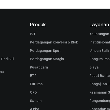
Produk
Layanan
P2P
Keuntungan 
Perdagangan Konversi & Blok
Institusional
Perdagangan Spot
Umpan Balik
 Red Bull
Perdagangan Margin
Pengumuma
Pusat Earn
Biaya
una
ETF
Pusat Bant
Futures
Pengajuan Li
CFD
Keamanan S
Saham
Pengembang
Alpha
Pencarian Ve