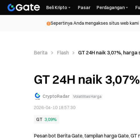
Beli Kripto
Pasar
Perdagangan
Fu
Sepertinya Anda mengakses situs web kami da
Berita
Flash
GT 24H naik 3,07%, harga s
GT 24H naik 3,07%,
CryptoRadar
Volatilitas Harga
2026-04-10 18:57:30
GT
3,09%
Pesan bot Berita Gate, tampilan harga Gate, GT n