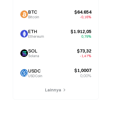
BTC
$64.654
Bitcoin
-0,16%
ETH
$1.912,05
Ethereum
0,79%
SOL
$73,32
Solana
-1,47%
$1,0007
USDC
0,00%
USDCoin
Lainnya