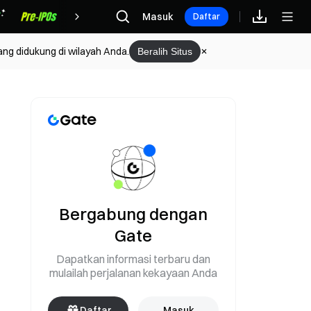
Hadiah
Masuk
Daftar
ang didukung di wilayah Anda.
Beralih Situs
Bergabung dengan
Gate
Dapatkan informasi terbaru dan
mulailah perjalanan kekayaan Anda
Daftar
Masuk