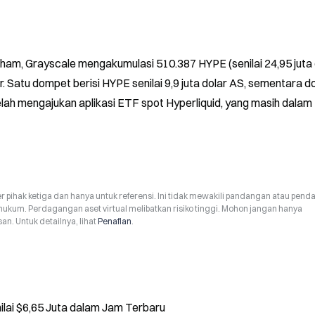
am, Grayscale mengakumulasi 510.387 HYPE (senilai 24,95 juta d
 Satu dompet berisi HYPE senilai 9,9 juta dolar AS, sementara d
 telah mengajukan aplikasi ETF spot Hyperliquid, yang masih dalam 
r pihak ketiga dan hanya untuk referensi. Ini tidak mewakili pandangan atau pend
hukum. Perdagangan aset virtual melibatkan risiko tinggi. Mohon jangan hanya
n. Untuk detailnya, lihat
Penafian
.
lai $6,65 Juta dalam Jam Terbaru