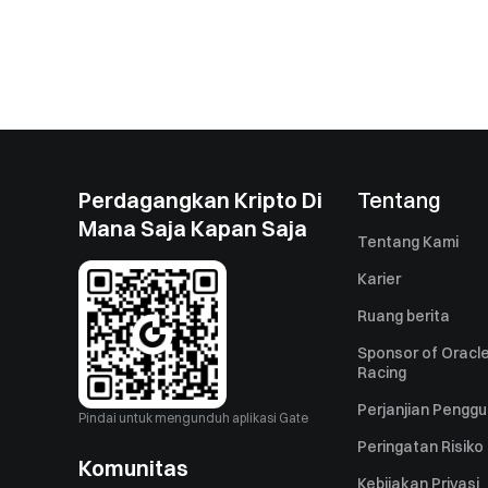
Perdagangkan Kripto Di
Tentang
Mana Saja Kapan Saja
Tentang Kami
Karier
Ruang berita
Sponsor of Oracle
Racing
Perjanjian Pengg
Pindai untuk mengunduh aplikasi Gate
Peringatan Risiko
Komunitas
Kebijakan Privasi