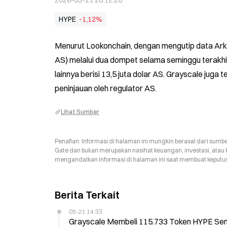
2026-05-21 20:12:20
HYPE
-1,12%
Menurut Lookonchain, dengan mengutip data Arkh
AS) melalui dua dompet selama seminggu terakhir.
lainnya berisi 13,5 juta dolar AS. Grayscale juga
peninjauan oleh regulator AS.
Lihat Sumber
Penafian: Informasi di halaman ini mungkin berasal dari sumbe
Gate dan bukan merupakan nasihat keuangan, investasi, atau 
mengandalkan informasi di halaman ini saat membuat keputusa
Berita Terkait
05-21 14:33
Grayscale Membeli 115.733 Token HYPE Seni