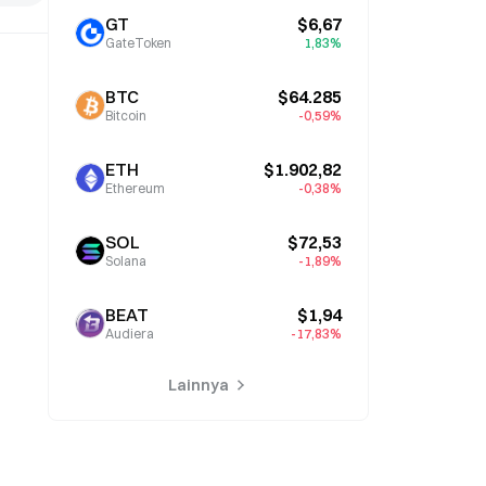
GT
$6,67
GateToken
1,83%
BTC
$64.285
Bitcoin
-0,59%
ETH
$1.902,82
Ethereum
-0,38%
SOL
$72,53
Solana
-1,89%
BEAT
$1,94
Audiera
-17,83%
Lainnya