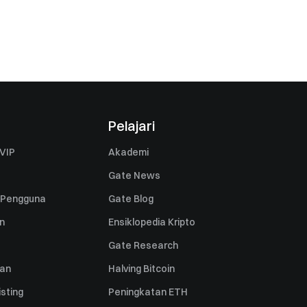
Pelajari
VIP
Akademi
Gate News
 Pengguna
Gate Blog
n
Ensiklopedia Kripto
Gate Research
uan
Halving Bitcoin
sting
Peningkatan ETH