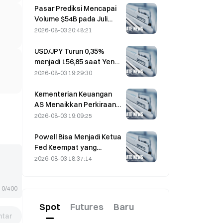
berbalik arah
Pasar Prediksi Mencapai
Volume $54B pada Juli
karena Piala Dunia
2026-08-03 20:48:21
Mendorong Perdagangan
USD/JPY Turun 0,35%
menjadi 156,85 saat Yen
Menguat pada
2026-08-03 19:29:30
Perdagangan Awal Asia
Kementerian Keuangan
AS Menaikkan Perkiraan
Peminjaman Q3 Menjadi
2026-08-03 19:09:25
$739 Miliar
Powell Bisa Menjadi Ketua
Fed Keempat yang
Menyelesaikan Masa
2026-08-03 18:37:14
Jabatan Penuh 14 Tahun
Jika Ia Menjabat Hingga
Januari 2028
0/400
Spot
Futures
Baru
tar