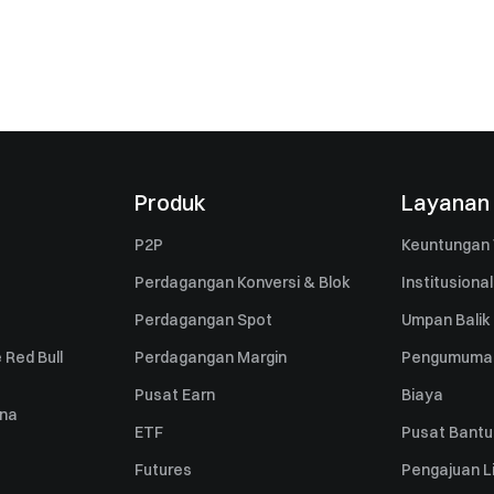
Produk
Layanan
P2P
Keuntungan 
Perdagangan Konversi & Blok
Institusional
Perdagangan Spot
Umpan Balik
 Red Bull
Perdagangan Margin
Pengumuma
Pusat Earn
Biaya
una
ETF
Pusat Bant
Futures
Pengajuan Li