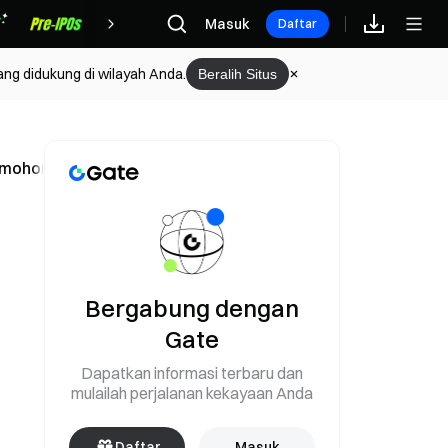
Hadiah
Masuk
Daftar
ang didukung di wilayah Anda.
Beralih Situs
ermohonan ETF Sedang Ditinjau
Bergabung dengan
Gate
Dapatkan informasi terbaru dan
mulailah perjalanan kekayaan Anda
Daftar
Masuk