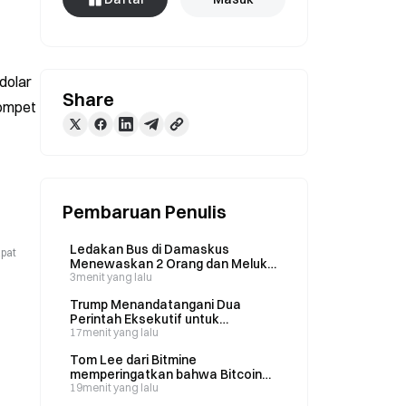
olar 
Share
ompet 
Pembaruan Penulis
Ledakan Bus di Damaskus
apat
Menewaskan 2 Orang dan Melukai
13 Orang pada 6 Agustus; Pejabat
3menit yang lalu
Suriah Menyebutnya Serangan
Trump Menandatangani Dua
Teroris
Perintah Eksekutif untuk
Membatasi Kewarganegaraan
17menit yang lalu
Berdasarkan Tempat Lahir dan
Tom Lee dari Bitmine
Melarang “Wisata Melahirkan”
memperingatkan bahwa Bitcoin
pada 6 Agustus
belum akan memiliki konsensus
19menit yang lalu
yang tahan terhadap serangan