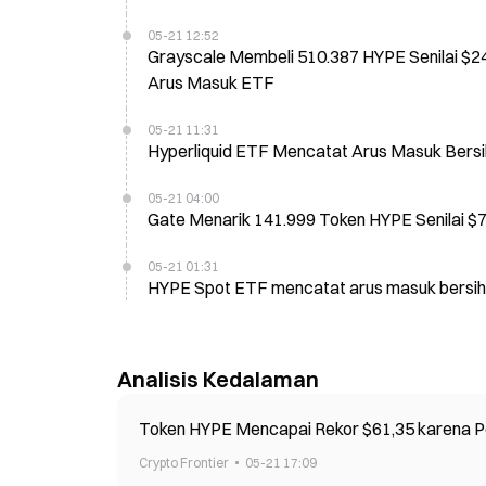
05-21 12:52
Grayscale Membeli 510.387 HYPE Senilai $24
Arus Masuk ETF
05-21 11:31
Hyperliquid ETF Mencatat Arus Masuk Bersih
05-21 04:00
Gate Menarik 141.999 Token HYPE Senilai $
05-21 01:31
HYPE Spot ETF mencatat arus masuk bersih 
Analisis Kedalaman
Token HYPE Mencapai Rekor $61,35 karena Pe
Crypto Frontier
05-21 17:09