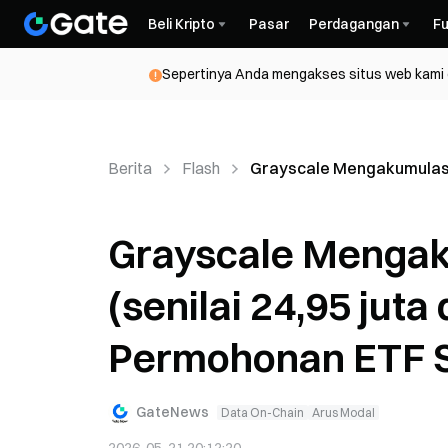
Beli Kripto
Pasar
Perdagangan
Fu
Sepertinya Anda mengakses situs web kami da
Berita
Flash
Grayscale Mengakumulasi 5
Grayscale Mengak
(senilai 24,95 juta
Permohonan ETF S
GateNews
Data On-Chain
Arus Modal