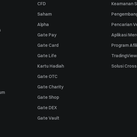
CFD
Keamanan S
Saham
Pengembang
Alpha
Pencarian Ve
s
Gate Pay
Aplikasi Me
Gate Card
Program Afil
Gate Life
TradingView
Kartu Hadiah
Solusi Cros
Gate OTC
Gate Charity
um
Gate Shop
Gate DEX
Gate Vault