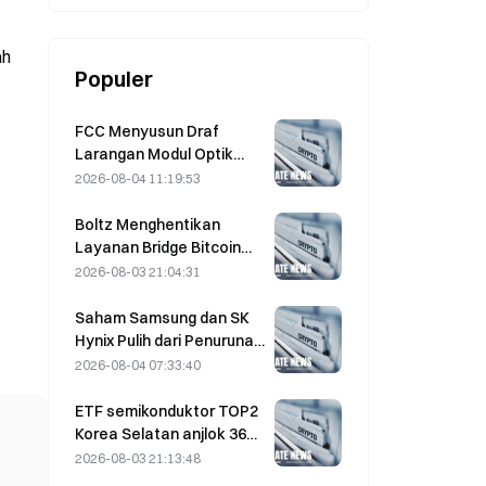
kuantum sebelum 2028
ah
Populer
FCC Menyusun Draf
Larangan Modul Optik
Pusat Data dari Tiongkok;
2026-08-04 11:19:53
Xinyuan Berpotensi
Terdampak pada 27%
Boltz Menghentikan
Pangsa Pasarnya
Layanan Bridge Bitcoin
Tanpa Batas Setelah
2026-08-03 21:04:31
Serangan Berbantuan AI
Saham Samsung dan SK
Hynix Pulih dari Penurunan
5% Berkat Pembelian oleh
2026-08-04 07:33:40
Investor Ritel
ETF semikonduktor TOP2
Korea Selatan anjlok 36%
dalam sebulan terakhir
2026-08-03 21:13:48
karena arus masuk