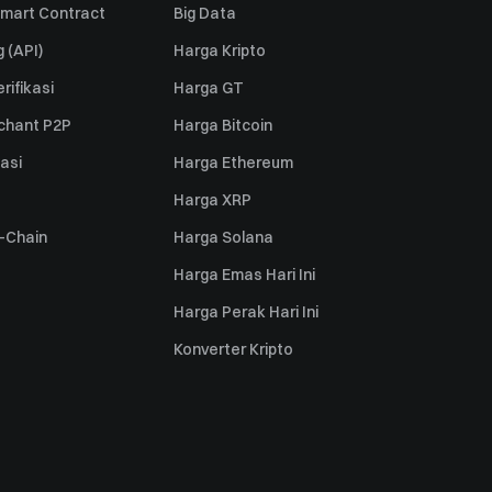
mart Contract
Big Data
 (API)
Harga Kripto
rifikasi
Harga GT
rchant P2P
Harga Bitcoin
iasi
Harga Ethereum
Harga XRP
s-Chain
Harga Solana
Harga Emas Hari Ini
Harga Perak Hari Ini
Konverter Kripto