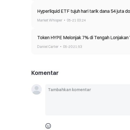
Hyperliquid ETF tujuh hari tarik dana 54 juta 
Market Whisper
05-21 03:24
Token HYPE Melonjak 7% di Tengah Lonjakan 
Daniel Carter
05-20 21:53
Komentar