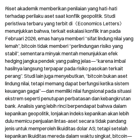
Riset akademik memberikan penilaian yang hati-hati 
terhadap perilaku aset saat konflik geopolitik. Studi 
peristiwa terbaru yang terbit di《Economics Letters》 
menunjukkan bahwa, terkait eskalasi konflik Iran pada 
Februari 2026, emas hanya memberi “sifat lindung nilai yang 
lemah”, bitcoin tidak memberi “perlindungan risiko yang 
stabil”, sementara minyak mentah menunjukkan efek 
hedging jangka pendek yang paling jelas—“karena imbal 
hasilnya langsung terpapar pada risiko pasokan terkait 
perang”. Studi lain juga menyebutkan, “bitcoin bukan aset 
lindung nilai, tetapi memang dapat berfungsi ketika sistem 
keuangan gagal”—dan memiliki nilai fungsional pada situasi 
ekstrem seperti penutupan perbatasan dan kebangkrutan 
bank. Analisis yang lebih rinci berpendapat bahwa dalam 
kepanikan geopolitik, lonjakan indeks kepanikan akan lebih 
dulu memicu penjualan lintas-aset secara tidak pandang 
jenis untuk memperoleh likuiditas dolar AS; tetapi setelah 
kepanikan likuiditas mereda dalam waktu singkat, bitcoin—