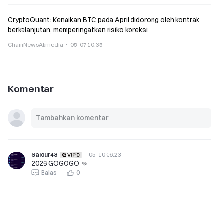
CryptoQuant: Kenaikan BTC pada April didorong oleh kontrak
berkelanjutan, memperingatkan risiko koreksi
ChainNewsAbmedia
05-07 10:35
Komentar
Saidur48
·
05-10 06:23
2026 GOGOGO 👊
Balas
0