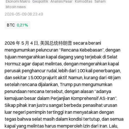
Ekonomi Makro
Geopolitik
Analisis Pasar
Komoditas
Saham
bitcoin news
2026-05-09 08:23:49
BTC
0,27%
2026 年 5 月 4 日, 美国总统特朗普 secara berani 
mengumumkan peluncuran “Rencana Kebebasan”, dengan 
tujuan mengarahkan kapal dagang yang terjebak di Selat 
Hormuz agar dapat melintas, dengan mengerahkan kapal 
perusak penghancur rudal, lebih dari 100 kali penerbangan, 
dan sekitar 15.000 prajurit aktif. Namun, kurang dari 48 jam 
setelah rencana dijalankan, Trump pun mengumumkan 
penundaan rencana tersebut, dengan alasan “adanya 
kemajuan besar dalam Perjanjian Komprehensif AS-Iran”. 
Sikap pihak Iran justru sangat berbeda: penasihat urusan 
luar negeri pemimpin tertinggi Iran menyatakan dengan 
tegas bahwa selat masih dalam kondisi tertutup, dan semua 
kapal yang melintas harus memperoleh izin dari Iran. Lalu, 