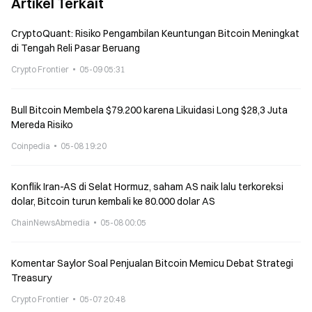
Artikel Terkait
CryptoQuant: Risiko Pengambilan Keuntungan Bitcoin Meningkat
di Tengah Reli Pasar Beruang
Crypto Frontier
05-09 05:31
Bull Bitcoin Membela $79.200 karena Likuidasi Long $28,3 Juta
Mereda Risiko
Coinpedia
05-08 19:20
Konflik Iran-AS di Selat Hormuz, saham AS naik lalu terkoreksi
dolar, Bitcoin turun kembali ke 80.000 dolar AS
ChainNewsAbmedia
05-08 00:05
Komentar Saylor Soal Penjualan Bitcoin Memicu Debat Strategi
Treasury
Crypto Frontier
05-07 20:48