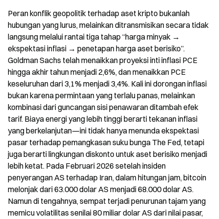
Peran konflik geopolitik terhadap aset kripto bukanlah 
hubungan yang lurus, melainkan ditransmisikan secara tidak 
langsung melalui rantai tiga tahap “harga minyak → 
ekspektasi inflasi → penetapan harga aset berisiko”. 
Goldman Sachs telah menaikkan proyeksi inti inflasi PCE 
hingga akhir tahun menjadi 2,6%, dan menaikkan PCE 
keseluruhan dari 3,1% menjadi 3,4%. Kali ini dorongan inflasi 
bukan karena permintaan yang terlalu panas, melainkan 
kombinasi dari guncangan sisi penawaran ditambah efek 
tarif. Biaya energi yang lebih tinggi berarti tekanan inflasi 
yang berkelanjutan—ini tidak hanya menunda ekspektasi 
pasar terhadap pemangkasan suku bunga The Fed, tetapi 
juga berarti lingkungan diskonto untuk aset berisiko menjadi 
lebih ketat. Pada Februari 2026 setelah insiden 
penyerangan AS terhadap Iran, dalam hitungan jam, bitcoin 
melonjak dari 63.000 dolar AS menjadi 68.000 dolar AS. 
Namun di tengahnya, sempat terjadi penurunan tajam yang 
memicu volatilitas senilai 80 miliar dolar AS dari nilai pasar, 