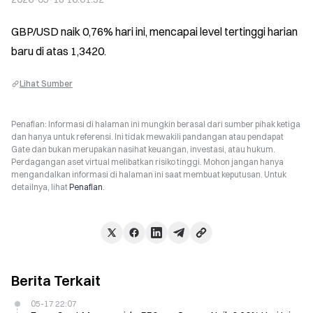
GBP/USD naik 0,76% hari ini, mencapai level tertinggi harian 
baru di atas 1,3420.
Lihat Sumber
Penafian: Informasi di halaman ini mungkin berasal dari sumber pihak ketiga
dan hanya untuk referensi. Ini tidak mewakili pandangan atau pendapat
Gate dan bukan merupakan nasihat keuangan, investasi, atau hukum.
Perdagangan aset virtual melibatkan risiko tinggi. Mohon jangan hanya
mengandalkan informasi di halaman ini saat membuat keputusan. Untuk
detailnya, lihat
Penafian
.
Berita Terkait
05-17 22:07