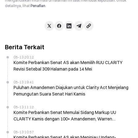
mengandalkan informasi di halaman ini saat membuat keputusan. Untuk
detailnya, lihat
Penafian
.
Berita Terkait
05-13 20:12
Komite Perbankan Senat AS akan Memilih RUU CLARITY
Revisi Setebal 309 Halaman pada 14 Mei
05-13 19:41
Puluhan Amandemen Diajukan untuk Clarity Act Menjelang
Pemungutan Suara Senat Hari Kamis
05-13 11:12
Komite Perbankan Senat Memulai Sidang Markup UU
CLARITY Kamis dengan 100+ Amandemen, Warren
Mengajukan 40+
05-13 10:57
Komite Perbankan Senat AS akan Meninjau Undang-