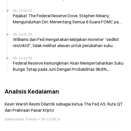
Mulai Desember
05-15 00:25
Pejabat The Federal Reserve Dove, Stephen Meany,
Mengundurkan Diri; Menentang Semua 6 Suara FOMC pada
15 Mei
05-14 22:35
Williams dari Fed mengatakan kebijakan moneter “sedikit
restriktif”, tidak melihat alasan untuk perubahan suku
bunga
05-14 22:03
Federal Reserve Kemungkinan Akan Mempertahankan Suku
Bunga Tetap pada Juni Dengan Probabilitas 96,8%,
Menurut CME FedWatch
Analisis Kedalaman
Kevin Warsh Resmi Dilantik sebagai Ketua The Fed AS: Rute QT
dan Prakiraan Pasar Kripto
Gate Instant Trends
05-15 09:14