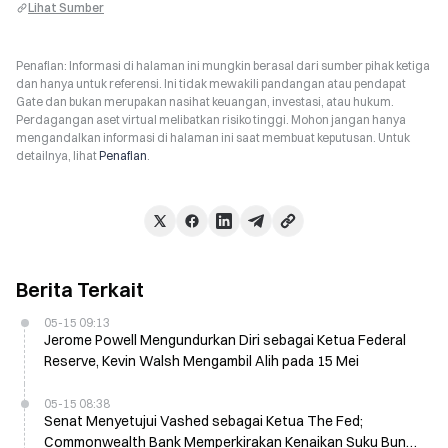
Lihat Sumber
Penafian: Informasi di halaman ini mungkin berasal dari sumber pihak ketiga
dan hanya untuk referensi. Ini tidak mewakili pandangan atau pendapat
Gate dan bukan merupakan nasihat keuangan, investasi, atau hukum.
Perdagangan aset virtual melibatkan risiko tinggi. Mohon jangan hanya
mengandalkan informasi di halaman ini saat membuat keputusan. Untuk
detailnya, lihat
Penafian
.
Berita Terkait
05-15 09:13
Jerome Powell Mengundurkan Diri sebagai Ketua Federal
Reserve, Kevin Walsh Mengambil Alih pada 15 Mei
05-15 08:38
Senat Menyetujui Vashed sebagai Ketua The Fed;
Commonwealth Bank Memperkirakan Kenaikan Suku Bunga