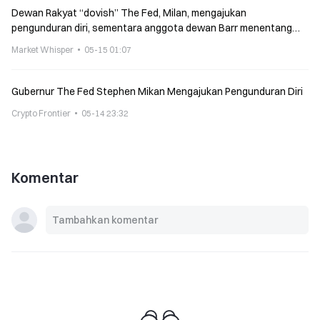
Dewan Rakyat “dovish” The Fed, Milan, mengajukan
pengunduran diri, sementara anggota dewan Barr menentang
kebijakan pengurangan neraca (縮表).
Market Whisper
05-15 01:07
Gubernur The Fed Stephen Mikan Mengajukan Pengunduran Diri
Crypto Frontier
05-14 23:32
Komentar