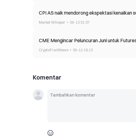
CPI AS naik mendorong ekspektasi kenaikan su
Market Whisper
05-13 01:07
CME Mengincar Peluncuran Juni untuk Futures V
CryptoFrontNews
05-12 18:13
Komentar