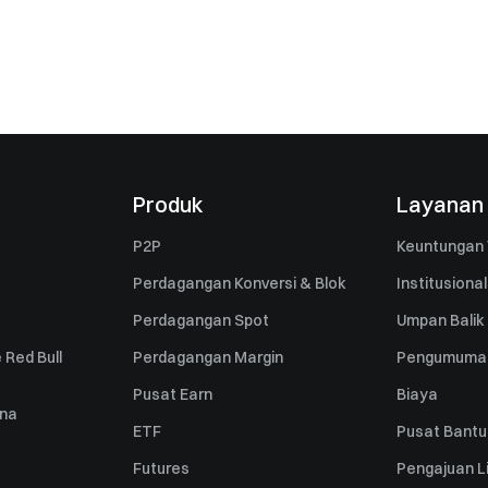
Produk
Layanan
P2P
Keuntungan 
Perdagangan Konversi & Blok
Institusional
Perdagangan Spot
Umpan Balik
 Red Bull
Perdagangan Margin
Pengumuma
Pusat Earn
Biaya
una
ETF
Pusat Bant
Futures
Pengajuan Li