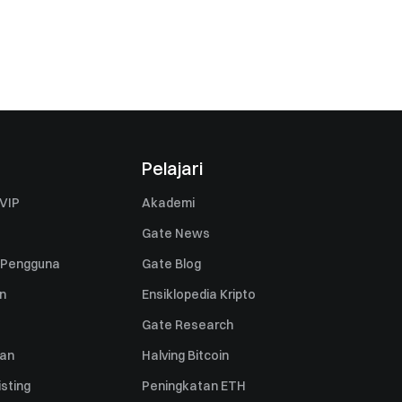
Pelajari
VIP
Akademi
Gate News
 Pengguna
Gate Blog
n
Ensiklopedia Kripto
Gate Research
uan
Halving Bitcoin
sting
Peningkatan ETH