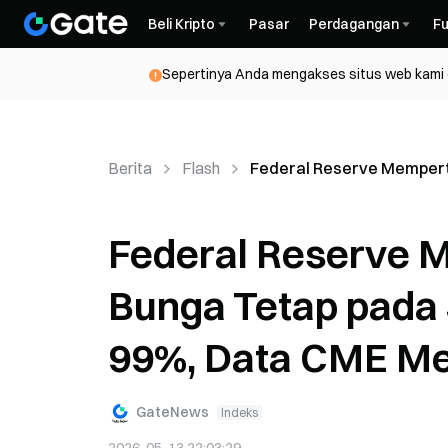
Beli Kripto
Pasar
Perdagangan
Fu
Sepertinya Anda mengakses situs web kami da
Berita
Flash
Federal Reserve Mempert
Federal Reserve 
Bunga Tetap pada 
99%, Data CME M
GateNews
Indeks