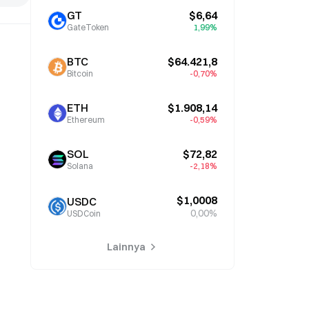
GT
$6,64
GateToken
1,99%
BTC
$64.421,8
Bitcoin
-0,70%
ETH
$1.908,14
Ethereum
-0,59%
SOL
$72,82
Solana
-2,18%
$1,0008
USDC
0,00%
USDCoin
Lainnya