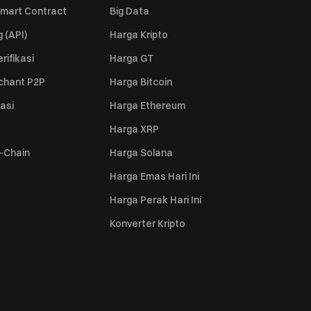
mart Contract
Big Data
 (API)
Harga Kripto
rifikasi
Harga GT
rchant P2P
Harga Bitcoin
iasi
Harga Ethereum
Harga XRP
s-Chain
Harga Solana
Harga Emas Hari Ini
Harga Perak Hari Ini
Konverter Kripto