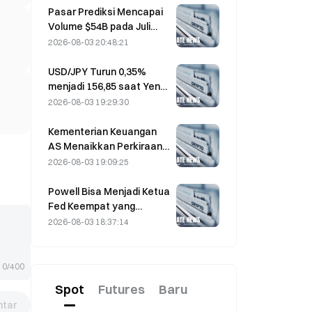
berbalik arah
Pasar Prediksi Mencapai
Volume $54B pada Juli
karena Piala Dunia
2026-08-03 20:48:21
Mendorong Perdagangan
USD/JPY Turun 0,35%
menjadi 156,85 saat Yen
Menguat pada
2026-08-03 19:29:30
Perdagangan Awal Asia
Kementerian Keuangan
AS Menaikkan Perkiraan
Peminjaman Q3 Menjadi
2026-08-03 19:09:25
$739 Miliar
Powell Bisa Menjadi Ketua
Fed Keempat yang
Menyelesaikan Masa
2026-08-03 18:37:14
Jabatan Penuh 14 Tahun
Jika Ia Menjabat Hingga
Januari 2028
0/400
Spot
Futures
Baru
tar