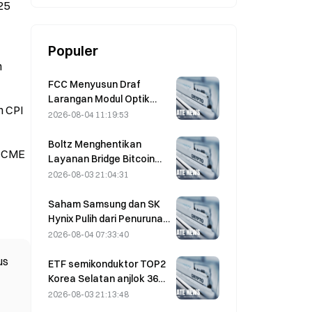
25
US$16,8 Miliar Berlanjut
Populer
h
FCC Menyusun Draf
Larangan Modul Optik
n CPI
Pusat Data dari Tiongkok;
2026-08-04 11:19:53
Xinyuan Berpotensi
Terdampak pada 27%
Boltz Menghentikan
t CME
Pangsa Pasarnya
Layanan Bridge Bitcoin
Tanpa Batas Setelah
2026-08-03 21:04:31
Serangan Berbantuan AI
Saham Samsung dan SK
Hynix Pulih dari Penurunan
5% Berkat Pembelian oleh
2026-08-04 07:33:40
Investor Ritel
us
ETF semikonduktor TOP2
Korea Selatan anjlok 36%
dalam sebulan terakhir
2026-08-03 21:13:48
karena arus masuk