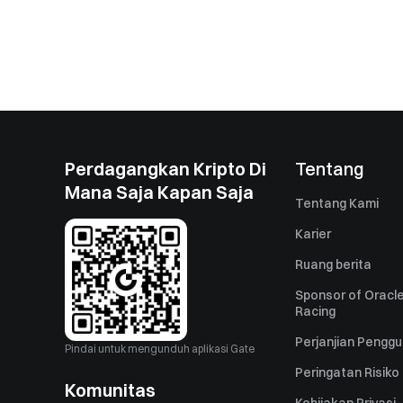
Perdagangkan Kripto Di
Tentang
Mana Saja Kapan Saja
Tentang Kami
Karier
Ruang berita
Sponsor of Oracle
Racing
Perjanjian Pengg
Pindai untuk mengunduh aplikasi Gate
Peringatan Risiko
Komunitas