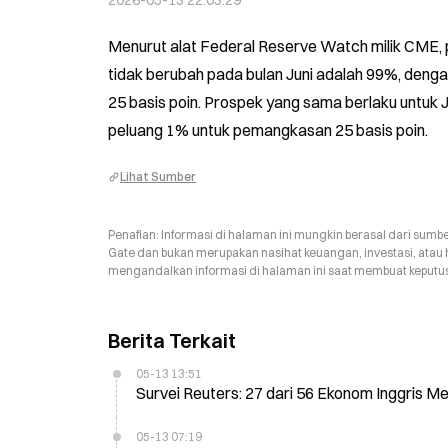
2026-05-13 22:03:29
Menurut alat Federal Reserve Watch milik CME, 
tidak berubah pada bulan Juni adalah 99%, deng
25 basis poin. Prospek yang sama berlaku untuk J
peluang 1% untuk pemangkasan 25 basis poin.
Lihat Sumber
Penafian: Informasi di halaman ini mungkin berasal dari sumbe
Gate dan bukan merupakan nasihat keuangan, investasi, atau 
mengandalkan informasi di halaman ini saat membuat keputusa
Berita Terkait
05-13 13:51
Survei Reuters: 27 dari 56 Ekonom Inggris 
05-13 07:19