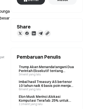
bunga 
besar 
Share
Pembaruan Penulis
apat
Trump Akan Menandatangani Dua
Perintah Eksekutif tentang
Wisata Kelahiran Hari Ini
3menit yang lalu
Imbal hasil Treasury AS bertenor
10 tahun naik 6 basis poin menjadi
4,6757% akibat aksi di Selat Iran
8menit yang lalu
Elon Musk Merinci Alokasi
Komputasi Terafab: 25% untuk
Tesla Optimus, 75% untuk AI
11menit yang lalu
SpaceX saat Proyek Texas Senilai