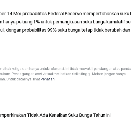
per 14 Mei, probabilitas Federal Reserve mempertahankan suku 
an hanya peluang 1% untuk pemangkasan suku bunga kumulatif se
uli, dengan probabilitas 99% suku bunga tetap tidak berubah dan 
r pihak ketiga dan hanya untuk referensi. Ini tidak mewakili pandangan atau pend
hukum. Perdagangan aset virtual melibatkan risiko tinggi. Mohon jangan hanya
n. Untuk detailnya, lihat
Penafian
.
Memperkirakan Tidak Ada Kenaikan Suku Bunga Tahun Ini