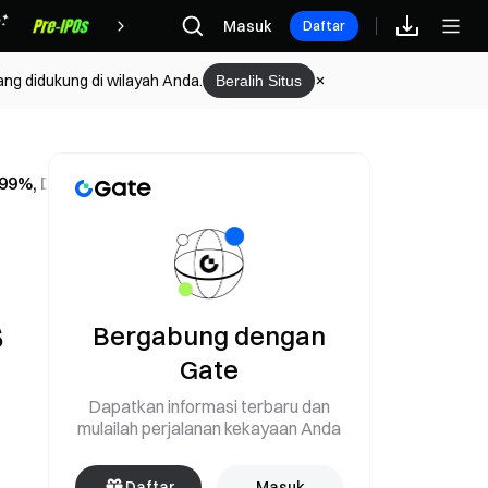
Hadiah
Masuk
Daftar
ang didukung di wilayah Anda.
Beralih Situs
 99%, Data CME Menunjukkan
s
Bergabung dengan
Gate
Dapatkan informasi terbaru dan
mulailah perjalanan kekayaan Anda
Daftar
Masuk