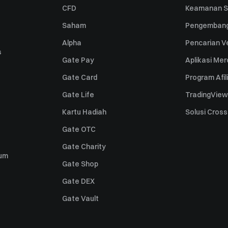
CFD
Keamanan S
Saham
Pengembang
Alpha
Pencarian Ve
s
Gate Pay
Aplikasi Me
Gate Card
Program Afil
Gate Life
TradingView
Kartu Hadiah
Solusi Cros
Gate OTC
Gate Charity
um
Gate Shop
Gate DEX
Gate Vault