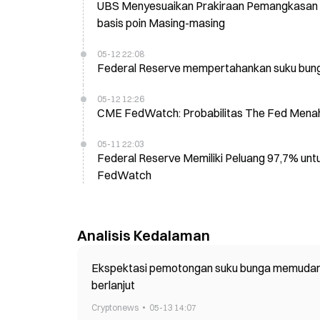
UBS Menyesuaikan Prakiraan Pemangkasan 
basis poin Masing-masing
05-12 22:08
Federal Reserve mempertahankan suku bung
05-12 12:26
CME FedWatch: Probabilitas The Fed Menaha
05-11 22:03
Federal Reserve Memiliki Peluang 97,7% un
FedWatch
Analisis Kedalaman
Ekspektasi pemotongan suku bunga memudar ka
berlanjut
Cryptonews
05-13 14:07