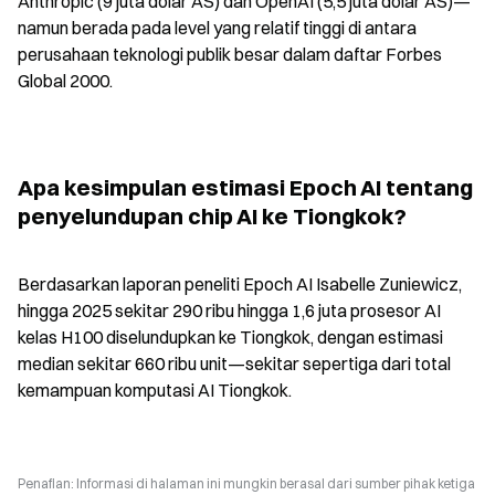
Anthropic (9 juta dolar AS) dan OpenAI (5,5 juta dolar AS)—
namun berada pada level yang relatif tinggi di antara 
perusahaan teknologi publik besar dalam daftar Forbes 
Global 2000.
Apa kesimpulan estimasi Epoch AI tentang 
penyelundupan chip AI ke Tiongkok?
Berdasarkan laporan peneliti Epoch AI Isabelle Zuniewicz, 
hingga 2025 sekitar 290 ribu hingga 1,6 juta prosesor AI 
kelas H100 diselundupkan ke Tiongkok, dengan estimasi 
median sekitar 660 ribu unit—sekitar sepertiga dari total 
kemampuan komputasi AI Tiongkok.
Penafian: Informasi di halaman ini mungkin berasal dari sumber pihak ketiga