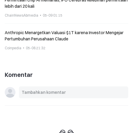
Permintaan chip AI memanas, IPO Cerebras kelebihan permintaan
lebih dari 20 kali
ChainNewsAbmedia
05-09 01:15
Anthropic Menargetkan Valuasi $1T karena Investor Mengejar
Pertumbuhan Perusahaan Claude
Coinpedia
05-08 21:32
Komentar