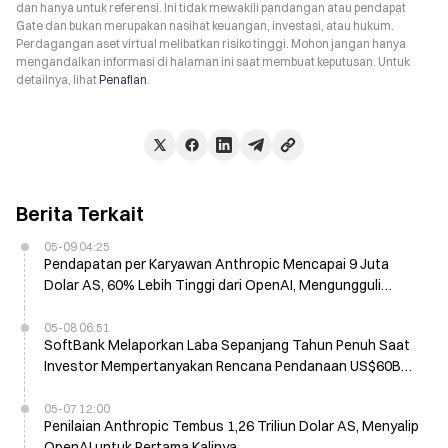
dan hanya untuk referensi. Ini tidak mewakili pandangan atau pendapat
Gate dan bukan merupakan nasihat keuangan, investasi, atau hukum.
Perdagangan aset virtual melibatkan risiko tinggi. Mohon jangan hanya
mengandalkan informasi di halaman ini saat membuat keputusan. Untuk
detailnya, lihat
Penafian
.
Berita Terkait
05-09 04:25
Pendapatan per Karyawan Anthropic Mencapai 9 Juta
Dolar AS, 60% Lebih Tinggi dari OpenAI, Mengungguli
Semua Raksasa Teknologi Publik
05-08 06:51
SoftBank Melaporkan Laba Sepanjang Tahun Penuh Saat
Investor Mempertanyakan Rencana Pendanaan US$60B
OpenAI
05-07 12:00
Penilaian Anthropic Tembus 1,26 Triliun Dolar AS, Menyalip
OpenAI untuk Pertama Kalinya