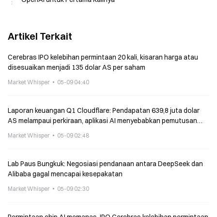
Artikel Terkait
Cerebras IPO kelebihan permintaan 20 kali, kisaran harga atau
disesuaikan menjadi 135 dolar AS per saham
Market Whisper
05-09 04:40
Laporan keuangan Q1 Cloudflare: Pendapatan 639,8 juta dolar
AS melampaui perkiraan, aplikasi AI menyebabkan pemutusan
1.100 karyawan
Market Whisper
05-09 02:48
Lab Paus Bungkuk: Negosiasi pendanaan antara DeepSeek dan
Alibaba gagal mencapai kesepakatan
Market Whisper
05-09 02:30