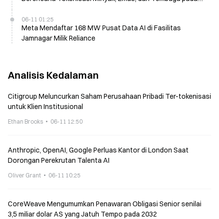
2027, Mencapai 11,2M TPS
06-11 01:25
Meta Mendaftar 168 MW Pusat Data AI di Fasilitas
Jamnagar Milik Reliance
Analisis Kedalaman
Citigroup Meluncurkan Saham Perusahaan Pribadi Ter-tokenisasi
untuk Klien Institusional
Ethan Brooks
06-11 12:50
Anthropic, OpenAI, Google Perluas Kantor di London Saat
Dorongan Perekrutan Talenta AI
Oliver Grant
06-11 10:25
CoreWeave Mengumumkan Penawaran Obligasi Senior senilai
3,5 miliar dolar AS yang Jatuh Tempo pada 2032