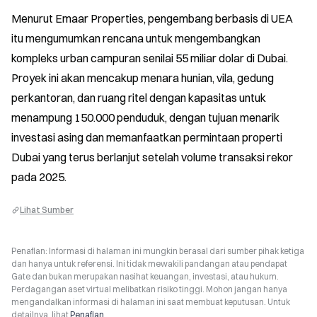
Menurut Emaar Properties, pengembang berbasis di UEA 
itu mengumumkan rencana untuk mengembangkan 
kompleks urban campuran senilai 55 miliar dolar di Dubai. 
Proyek ini akan mencakup menara hunian, vila, gedung 
perkantoran, dan ruang ritel dengan kapasitas untuk 
menampung 150.000 penduduk, dengan tujuan menarik 
investasi asing dan memanfaatkan permintaan properti 
Dubai yang terus berlanjut setelah volume transaksi rekor 
pada 2025.
Lihat Sumber
Penafian: Informasi di halaman ini mungkin berasal dari sumber pihak ketiga
dan hanya untuk referensi. Ini tidak mewakili pandangan atau pendapat
Gate dan bukan merupakan nasihat keuangan, investasi, atau hukum.
Perdagangan aset virtual melibatkan risiko tinggi. Mohon jangan hanya
mengandalkan informasi di halaman ini saat membuat keputusan. Untuk
detailnya, lihat
Penafian
.