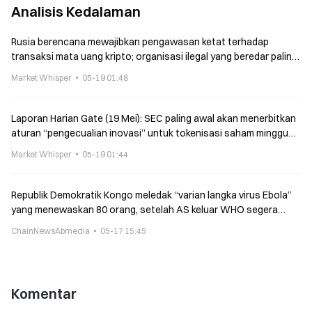
Analisis Kedalaman
Rusia berencana mewajibkan pengawasan ketat terhadap
transaksi mata uang kripto; organisasi ilegal yang beredar paling
tinggi 7 tahun penjara
Market Whisper
05-19 01:48
Laporan Harian Gate (19 Mei): SEC paling awal akan menerbitkan
aturan “pengecualian inovasi” untuk tokenisasi saham minggu
ini; Echo Protocl diserang peretas
Market Whisper
05-19 01:44
Republik Demokratik Kongo meledak “varian langka virus Ebola”
yang menewaskan 80 orang, setelah AS keluar WHO segera
mengumumkan status PHEIC
ChainNewsAbmedia
05-17 15:45
Komentar