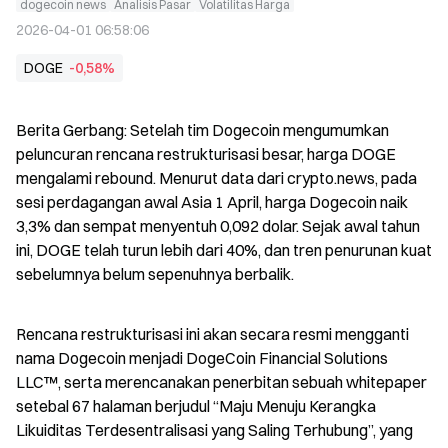
dogecoin news
Analisis Pasar
Volatilitas Harga
2026-04-01 06:58:06
DOGE
-0,58%
Berita Gerbang: Setelah tim Dogecoin mengumumkan 
peluncuran rencana restrukturisasi besar, harga DOGE 
mengalami rebound. Menurut data dari crypto.news, pada 
sesi perdagangan awal Asia 1 April, harga Dogecoin naik 
3,3% dan sempat menyentuh 0,092 dolar. Sejak awal tahun 
ini, DOGE telah turun lebih dari 40%, dan tren penurunan kuat 
sebelumnya belum sepenuhnya berbalik.
Rencana restrukturisasi ini akan secara resmi mengganti 
nama Dogecoin menjadi DogeCoin Financial Solutions 
LLC™, serta merencanakan penerbitan sebuah whitepaper 
setebal 67 halaman berjudul “Maju Menuju Kerangka 
Likuiditas Terdesentralisasi yang Saling Terhubung”, yang 