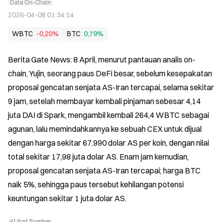
Data On-Chain
2026-04-08 01:34:14
WBTC
-0,20%
BTC
0,79%
Berita Gate News: 8 April, menurut pantauan analis on-
chain, Yujin, seorang paus DeFi besar, sebelum kesepakatan 
proposal gencatan senjata AS-Iran tercapai, selama sekitar 
9 jam, setelah membayar kembali pinjaman sebesar 4,14 
juta DAI di Spark, mengambil kembali 264,4 WBTC sebagai 
agunan, lalu memindahkannya ke sebuah CEX untuk dijual 
dengan harga sekitar 67.990 dolar AS per koin, dengan nilai 
total sekitar 17,98 juta dolar AS. Enam jam kemudian, 
proposal gencatan senjata AS-Iran tercapai; harga BTC 
naik 5%, sehingga paus tersebut kehilangan potensi 
keuntungan sekitar 1 juta dolar AS.
Lihat Sumber