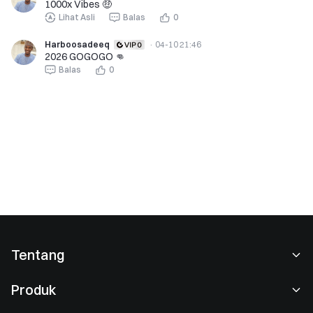
1000x Vibes 🤑
Lihat Asli
Balas
0
Harboosadeeq
·
04-10 21:46
2026 GOGOGO 👊
Balas
0
Tentang
Tentang Kami
Produk
Karier