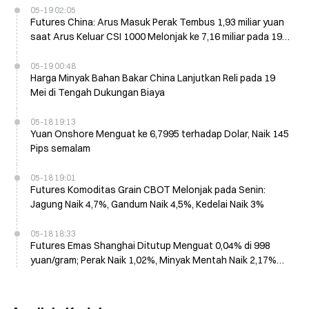
05-19 02:05
Futures China: Arus Masuk Perak Tembus 1,93 miliar yuan
saat Arus Keluar CSI 1000 Melonjak ke 7,16 miliar pada 19
Mei
05-19 00:48
Harga Minyak Bahan Bakar China Lanjutkan Reli pada 19
Mei di Tengah Dukungan Biaya
05-18 19:13
Yuan Onshore Menguat ke 6,7995 terhadap Dolar, Naik 145
Pips semalam
05-18 19:01
Futures Komoditas Grain CBOT Melonjak pada Senin:
Jagung Naik 4,7%, Gandum Naik 4,5%, Kedelai Naik 3%
05-18 18:33
Futures Emas Shanghai Ditutup Menguat 0,04% di 998
yuan/gram; Perak Naik 1,02%, Minyak Mentah Naik 2,17%
Semalam