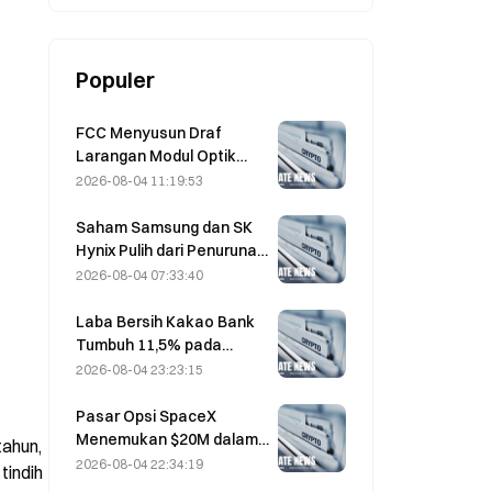
pergerakan dolar AS, obligasi
pemerintah AS, emas, dan
Bitcoin?
Populer
FCC Menyusun Draf
Larangan Modul Optik
Pusat Data dari Tiongkok;
2026-08-04 11:19:53
Xinyuan Berpotensi
Terdampak pada 27%
Saham Samsung dan SK
Pangsa Pasarnya
Hynix Pulih dari Penurunan
5% Berkat Pembelian oleh
2026-08-04 07:33:40
Investor Ritel
Laba Bersih Kakao Bank
Tumbuh 11,5% pada
Kuartal II, Laba Semester
2026-08-04 23:23:15
I Capai Rekor Tertinggi
Pasar Opsi SpaceX
Menemukan $20M dalam
ahun, 
Posisi Call dengan Strike
2026-08-04 22:34:19
indih 
Price $330 yang Misterius