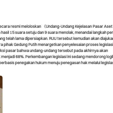
ecara resmi meloloskan 《Undang-Undang Kejelasan Pasar Aset 
asil 15 suara setuju dan 9 suara menolak, menandai langkah pen
yang telah lama dipersiapkan. RUU tersebut kemudian akan diajukan
a pihak Gedung Putih menargetkan penyelesaian proses legislasi
rediksi pasar bahwa undang-undang tersebut pada akhirnya akan 
 menjadi 68%. Perkembangan legislasi ini sedang mendorong logi
 berbasis penegakan hukum menuju penegasan hak melalui legislas