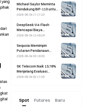
 yang 
Menjelang Kedaluwarsa
Michael Saylor Meminta
pihak 
Hari Jumat
Pendukung BIP-110 untuk
“Mundur” setelah
2026-08-04 17:17:23
Dukungan Penambang
Mandek di 2,70%
DeepSeek-V4-Flash
dari 
Mencapai Biaya
unkan 
Operasional Terendah di
2026-08-04 12:49:29
antara Model AI Utama
dalam Benchmark Terbaru
Sequoia Memimpin
Putaran Pendanaan
Ekuitas $1B untuk Startup
2026-08-04 03:19:00
Nuklir Valar Atomics pada
g
3 Agustus
SK Telecom Naik 13,78%
Menjelang Evaluasi
Putaran Kedua Model AI
2026-08-04 02:17:50
atas 
Independen Korea
 
gkat 
ital 
Spot
Futures
Baru