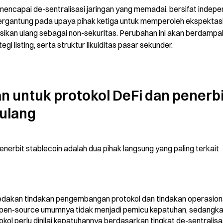
n mencapai de-sentralisasi jaringan yang memadai, bersifat indepe
bergantung pada upaya pihak ketiga untuk memperoleh ekspektasi
asikan ulang sebagai non-sekuritas. Perubahan ini akan berdampak
i listing, serta struktur likuiditas pasar sekunder.
 untuk protokol DeFi dan penerbit
 ulang
nerbit stablecoin adalah dua pihak langsung yang paling terkait 
dakan tindakan pengembangan protokol dan tindakan operasiona
open-source umumnya tidak menjadi pemicu kepatuhan, sedangka
tokol perlu dinilai kepatuhannya berdasarkan tingkat de-sentralisas