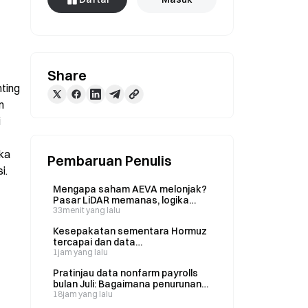
Share
ting 
 
 
ka 
Pembaruan Penulis
i.
Mengapa saham AEVA melonjak?
Pasar LiDAR memanas, logika
bisnis baru AEVA dibedah secara
33menit yang lalu
menyeluruh
Kesepakatan sementara Hormuz
tercapai dan data
ketenagakerjaan nonpertanian
1jam yang lalu
segera dirilis: bagaimana pasar
Pratinjau data nonfarm payrolls
minyak mentah, emas, dan Bitcoin
bulan Juli: Bagaimana penurunan
menyesuaikan harganya?
jumlah pekerjaan ADP hingga
18jam yang lalu
setengahnya memengaruhi