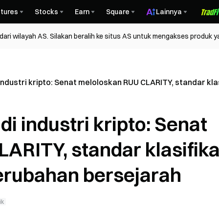
tures
Stocks
Earn
Square
Lainnya
ri wilayah AS. Silakan beralih ke situs AS untuk mengakses produk y
di industri kripto: Senat meloloskan RUU CLARITY, standar 
 di industri kripto: Senat
ARITY, standar klasifika
erubahan bersejarah
ik