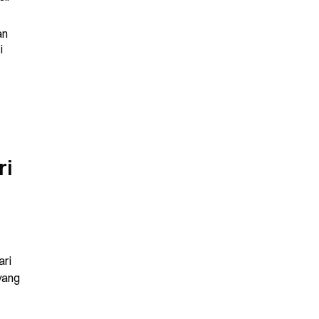
n 
 
i 
ri 
ang 