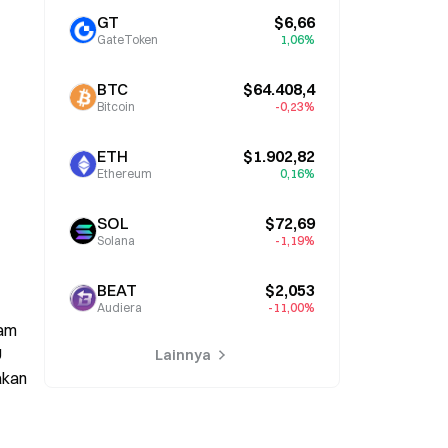
GT
$6,66
GateToken
1,06%
BTC
$64.408,4
Bitcoin
-0,23%
ETH
$1.902,82
Ethereum
0,16%
SOL
$72,69
Solana
-1,19%
BEAT
$2,053
Audiera
-11,00%
am 
 
Lainnya
kan 