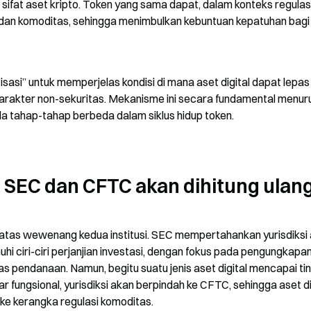
 sifat aset kripto. Token yang sama dapat, dalam konteks regulasi
 dan komoditas, sehingga menimbulkan kebuntuan kepatuhan bagi 
sasi” untuk memperjelas kondisi di mana aset digital dapat lepas 
i karakter non-sekuritas. Mekanisme ini secara fundamental menur
da tahap-tahap berbeda dalam siklus hidup token.
 SEC dan CFTC akan dihitung ulan
batas wewenang kedua institusi. SEC mempertahankan yurisdiksi 
i ciri-ciri perjanjian investasi, dengan fokus pada pengungkapan
as pendanaan. Namun, begitu suatu jenis aset digital mencapai tin
 fungsional, yurisdiksi akan berpindah ke CFTC, sehingga aset dig
ke kerangka regulasi komoditas.