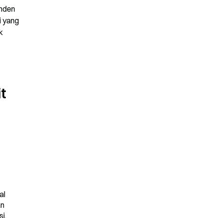
nden 
 yang 
 
 
l 
n 
i.