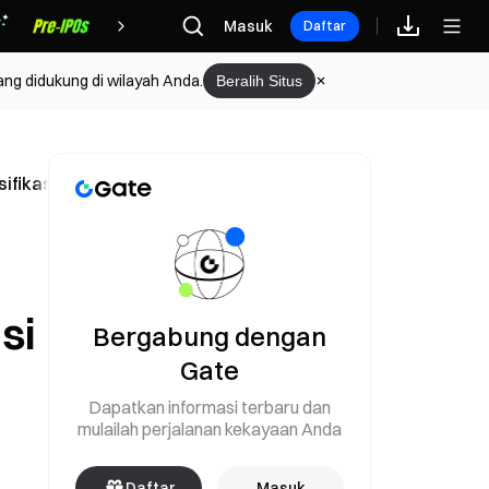
Hadiah
Masuk
Daftar
ang didukung di wilayah Anda.
Beralih Situs
klasifikasi aset mengalami perubahan bersejarah
si
Bergabung dengan
Gate
Dapatkan informasi terbaru dan
mulailah perjalanan kekayaan Anda
Daftar
Masuk