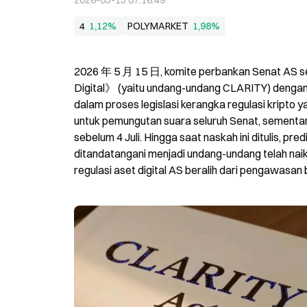
2026-05-15 07:16:49
4
1,12%
POLYMARKET
1,98%
2026 年 5 月 15 日, komite perbankan Senat AS s
Digital》 (yaitu undang-undang CLARITY) dengan h
dalam proses legislasi kerangka regulasi kripto 
untuk pemungutan suara seluruh Senat, sementar
sebelum 4 Juli. Hingga saat naskah ini ditulis, p
ditandatangani menjadi undang-undang telah naik
regulasi aset digital AS beralih dari pengawasan