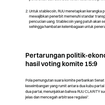
Untuk stablecoin, RUU menetapkan kerangka p
mewajibkan penerbit memenuhi standar transpa
pencucian uang. Stablecoin yang patuh akan sec
sehingga hambatan kelembagaan untuk penera
Pertarungan politik-ekon
hasil voting komite 15:9
Pola pemungutan suara komite perbankan Senat 
keseimbangan yang rumit antara dua kubu partai te
dua partai, menunjukkan bahwa RUU CLARITY sudah
jelas dan mencegah arbitrase regulasi”.