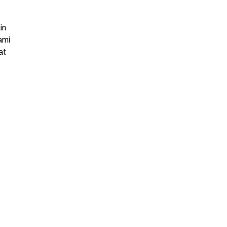
n 
mi 
t 