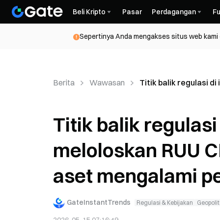
Beli Kripto
Pasar
Perdagangan
Fu
Sepertinya Anda mengakses situs web kami da
Berita
Wawasan
Titik balik regulasi 
Titik balik regulasi
meloloskan RUU CL
aset mengalami p
GateInstantTrends
Regulasi & Kebijakan
Geopolit