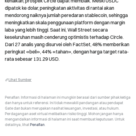
kenaikan, prospek Circle dapat membaik. Meski USDC 
dipatok ke dolar, peningkatan aktivitas di rantai akan 
mendorong naiknya jumlah peredaran stablecoin, sehingga 
meningkatkan skala penggunaan platform dengan margin 
laba yang lebih tinggi. Saat ini, Wall Street secara 
keseluruhan masih cenderung optimistis terhadap Circle. 
Dari 27 analis yang disurvei oleh FactSet, 48% memberikan 
peringkat «beli», 44% «tahan», dengan harga target rata-
rata sebesar 131.29 USD.
Lihat Sumber
Penafian: Informasi di halaman ini mungkin berasal dari sumber pihak ketiga
dan hanya untuk referensi. Ini tidak mewakili pandangan atau pendapat
Gate dan bukan merupakan nasihat keuangan, investasi, atau hukum.
Perdagangan aset virtual melibatkan risiko tinggi. Mohon jangan hanya
mengandalkan informasi di halaman ini saat membuat keputusan. Untuk
detailnya, lihat
Penafian
.