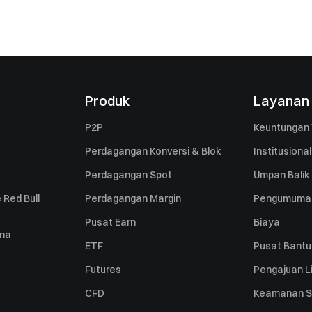
Produk
Layanan
P2P
Keuntungan 
Perdagangan Konversi & Blok
Institusional
Perdagangan Spot
Umpan Balik
 Red Bull
Perdagangan Margin
Pengumuma
Pusat Earn
Biaya
una
ETF
Pusat Bant
Futures
Pengajuan Li
CFD
Keamanan S