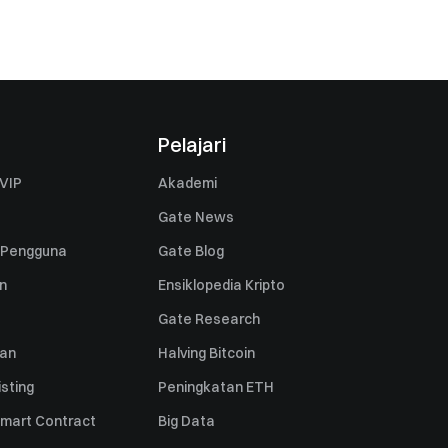
Pelajari
VIP
Akademi
Gate News
 Pengguna
Gate Blog
n
Ensiklopedia Kripto
Gate Research
uan
Halving Bitcoin
sting
Peningkatan ETH
mart Contract
Big Data