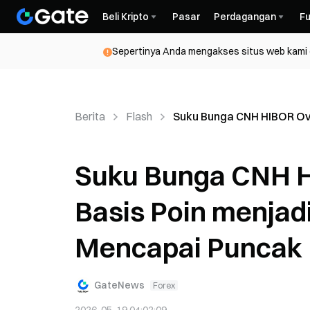
Beli Kripto
Pasar
Perdagangan
Fu
Sepertinya Anda mengakses situs web kami da
Berita
Flash
Suku Bunga CNH HIBOR Ove
Suku Bunga CNH H
Basis Poin menjad
Mencapai Puncak
GateNews
Forex