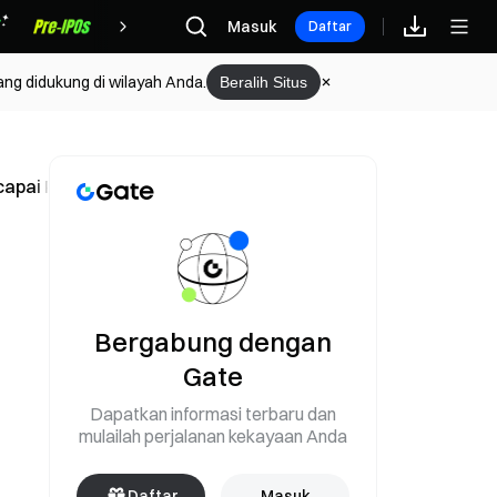
Hadiah
Masuk
Daftar
ang didukung di wilayah Anda.
Beralih Situs
ncapai Puncak Mingguan
Bergabung dengan
Gate
Dapatkan informasi terbaru dan
mulailah perjalanan kekayaan Anda
Daftar
Masuk