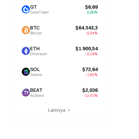
GT
$6,69
GateToken
0,90%
BTC
$64.343,3
Bitcoin
-0,34%
ETH
$1.900,54
Ethereum
-0,29%
SOL
$72,64
Solana
-1,62%
BEAT
$2,036
Audiera
-12,01%
Lainnya