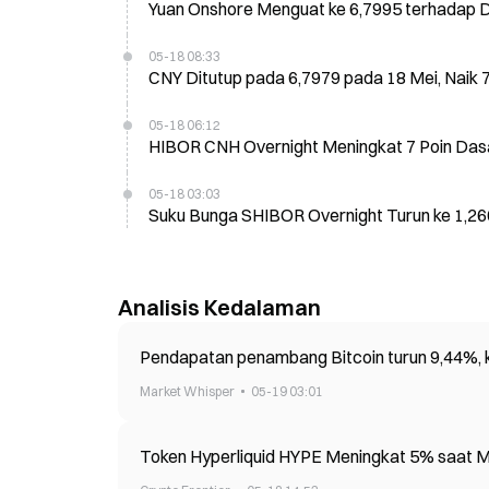
Yuan Onshore Menguat ke 6,7995 terhadap D
05-18 08:33
CNY Ditutup pada 6,7979 pada 18 Mei, Naik 
05-18 06:12
HIBOR CNH Overnight Meningkat 7 Poin Das
05-18 03:03
Suku Bunga SHIBOR Overnight Turun ke 1,266
Analisis Kedalaman
Pendapatan penambang Bitcoin turun 9,44%, k
Market Whisper
05-19 03:01
Token Hyperliquid HYPE Meningkat 5% saat