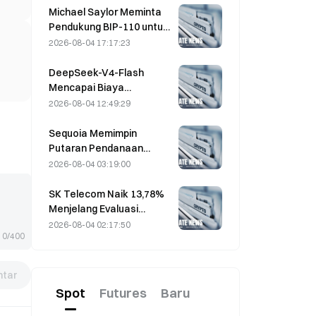
Menjelang Kedaluwarsa
Michael Saylor Meminta
Hari Jumat
Pendukung BIP-110 untuk
“Mundur” setelah
2026-08-04 17:17:23
Dukungan Penambang
Mandek di 2,70%
DeepSeek-V4-Flash
Mencapai Biaya
Operasional Terendah di
2026-08-04 12:49:29
antara Model AI Utama
dalam Benchmark Terbaru
Sequoia Memimpin
Putaran Pendanaan
Ekuitas $1B untuk Startup
2026-08-04 03:19:00
Nuklir Valar Atomics pada
3 Agustus
SK Telecom Naik 13,78%
Menjelang Evaluasi
Putaran Kedua Model AI
2026-08-04 02:17:50
0/400
Independen Korea
tar
Spot
Futures
Baru