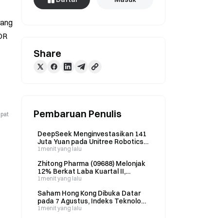
ang 
OR 
Share
Pembaruan Penulis
apat
DeepSeek Menginvestasikan 141
Juta Yuan pada Unitree Robotics;
CEO Harness Mengkritik
1menit yang lalu
Prospektus IPO yang Melebih-
Zhitong Pharma (09688) Melonjak
lebihkan Kemampuan AI
12% Berkat Laba Kuartal II,
Pendapatan Produk Naik 11%
1menit yang lalu
secara Kuartalan
Saham Hong Kong Dibuka Datar
pada 7 Agustus, Indeks Teknologi
Naik 0,26%; Saham AI dan
1menit yang lalu
Layanan Kesehatan Menguat