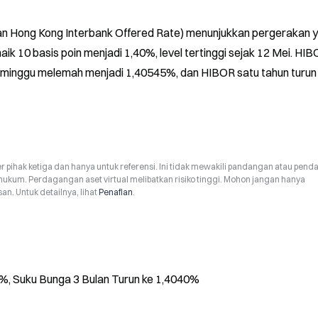
an Hong Kong Interbank Offered Rate) menunjukkan pergerakan y
 10 basis poin menjadi 1,40%, level tertinggi sejak 12 Mei. HIB
 minggu melemah menjadi 1,40545%, dan HIBOR satu tahun turun 
r pihak ketiga dan hanya untuk referensi. Ini tidak mewakili pandangan atau pend
hukum. Perdagangan aset virtual melibatkan risiko tinggi. Mohon jangan hanya
n. Untuk detailnya, lihat
Penafian
.
%, Suku Bunga 3 Bulan Turun ke 1,4040%