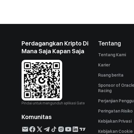
Perdagangkan Kripto Di
Tentang
Mana Saja Kapan Saja
Tentang Kami
Karier
Ruang berita
Sponsor of Oracle
Racing
Perjanjian Pengg
Pindai untuk mengunduh aplikasi Gate
Peringatan Risiko
Komunitas
Kebijakan Privasi
Kebijakan Cookie