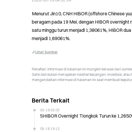
2026-05-19 04:02:09
Menurut Jin10, CNH HIBOR (offshore Chinese yu
beragam pada 19 Mei, dengan HIBOR overnight naik
satu minggu turun menjadi 1,38061%, HIBOR dua
menjadi 1,69061%.
Lihat Sumber
Penafian: Informasi di halaman ini mungkin berasal dari sumbe
Gate dan bukan merupakan nasihat keuangan, investasi, atau 
mengandalkan informasi di halaman ini saat membuat keputusa
Berita Terkait
05-19 03:03
SHIBOR Overnight Tiongkok Turun ke 1,2650
05-18 19:13