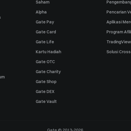
Saham
Pengembang
Alpha
Pencarian Ve
s
Gate Pay
Aplikasi Me
Gate Card
Program Afil
Gate Life
TradingView
Kartu Hadiah
Solusi Cros
Gate OTC
Gate Charity
um
Gate Shop
Gate DEX
Gate Vault
Gate © 2013-2026.