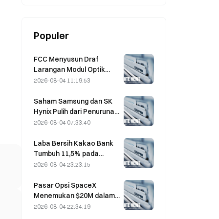
Populer
FCC Menyusun Draf
Larangan Modul Optik
Pusat Data dari Tiongkok;
2026-08-04 11:19:53
Xinyuan Berpotensi
Terdampak pada 27%
Saham Samsung dan SK
Pangsa Pasarnya
Hynix Pulih dari Penurunan
5% Berkat Pembelian oleh
2026-08-04 07:33:40
Investor Ritel
Laba Bersih Kakao Bank
Tumbuh 11,5% pada
Kuartal II, Laba Semester
2026-08-04 23:23:15
I Capai Rekor Tertinggi
Pasar Opsi SpaceX
Menemukan $20M dalam
Posisi Call dengan Strike
2026-08-04 22:34:19
Price $330 yang Misterius