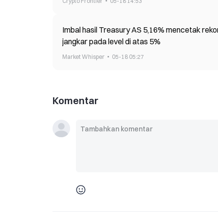
Crypto Frontier
05-18 14:53
Imbal hasil Treasury AS 5,16% mencetak rekor 
jangkar pada level di atas 5%
Market Whisper
05-18 05:27
Komentar