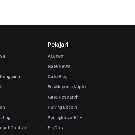
Pelajari
VIP
Akademi
Gate News
 Pengguna
Gate Blog
n
Ensiklopedia Kripto
Gate Research
uan
Halving Bitcoin
sting
Peningkatan ETH
mart Contract
Big Data