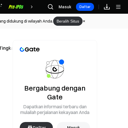
Hadiah
Masuk
Daftar
ang didukung di wilayah Anda.
Beralih Situs
 Tingkat 1,40%
Bergabung dengan
Gate
Dapatkan informasi terbaru dan
mulailah perjalanan kekayaan Anda
Daftar
Masuk