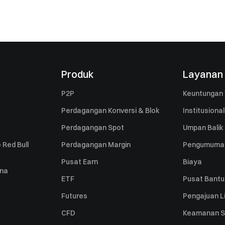
Produk
Layanan
P2P
Keuntungan 
Perdagangan Konversi & Blok
Institusional
Perdagangan Spot
Umpan Balik
 Red Bull
Perdagangan Margin
Pengumuma
Pusat Earn
Biaya
una
ETF
Pusat Bant
Futures
Pengajuan Li
CFD
Keamanan S