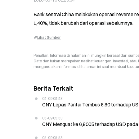
2026-05-10 01:29:34
Bank sentral China melakukan operasi reverse repo 
1,40%, tidak berubah dari operasi sebelumnya.
Lihat Sumber
Penafian: Informasi di halaman ini mungkin berasal dari sumbe
Gate dan bukan merupakan nasihat keuangan, investasi, atau 
mengandalkan informasi di halaman ini saat membuat keputusa
Berita Terkait
05-09 05:53
CNY Lepas Pantai Tembus 6,80 terhadap USD
05-09 05:53
CNY Menguat ke 6,8005 terhadap USD pada 9
05-09 05:53