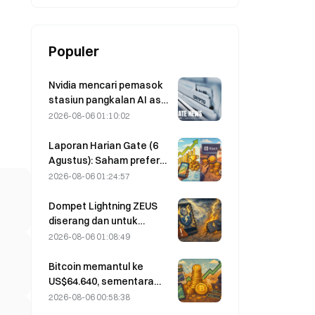
Juta Dolar AS
Populer
Nvidia mencari pemasok
stasiun pangkalan AI asal
Tiongkok untuk
2026-08-06 01:10:02
peluncuran jaringan 6G
Laporan Harian Gate (6
Agustus): Saham preferen
STRC milik Strategy
2026-08-06 01:24:57
mengalami rebound kuat;
Block menaikkan
Dompet Lightning ZEUS
ekspektasi kinerjanya
diserang dan untuk
untuk tahun penuh 2026
sementara offline; pihak
2026-08-06 01:08:49
resmi menyatakan bahwa
dana pengguna tidak
Bitcoin memantul ke
hilang.
US$64.640, sementara
kerentanan Coldcard
2026-08-06 00:58:38
mendorong jumlah