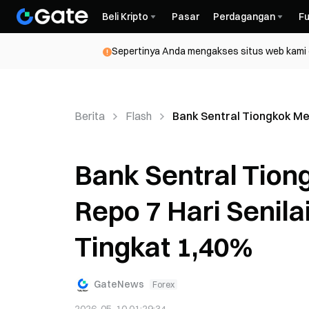
Beli Kripto
Pasar
Perdagangan
Fu
Sepertinya Anda mengakses situs web kami da
Berita
Flash
Bank Sentral Tiongkok Me
Bank Sentral Tio
Repo 7 Hari Senil
Tingkat 1,40%
GateNews
Forex