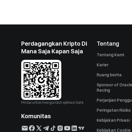
Perdagangkan Kripto Di
Tentang
Mana Saja Kapan Saja
Tentang Kami
Karier
Ruang berita
Sponsor of Oracle
Racing
Perjanjian Pengg
Pindai untuk mengunduh aplikasi Gate
Peringatan Risiko
Komunitas
Kebijakan Privasi
Kebijakan Cookie