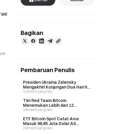
asi 
Bagikan
apat
Pembaruan Penulis
Presiden Ukraina Zelensky
Mengakhiri Kunjungan Dua Hari ke
Serbia Setelah Jeda 8 Tahun
12menit yang lalu
Tim Red Team Bitcoin
Menemukan Lebih dari 12
Kerentanan dengan Memindai 150
16menit yang lalu
Repositori Menggunakan AI, Kata
ETF Bitcoin Spot Catat Arus
CEO
Masuk 98,85 Juta Dolar AS
Selama Lima Hari Berturut-turut;
20menit yang lalu
IBIT Milik BlackRock Meraup 479