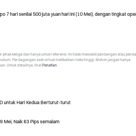
7 hari senilai 500 juta yuan hari ini (10 Mei), dengan tingkat oper
r pihak ketiga dan hanya untuk referensi. Ini tidak mewakili pandangan atau pend
hukum. Perdagangan aset virtual melibatkan risiko tinggi. Mohon jangan hanya
n. Untuk detailnya, lihat
Penafian
.
 untuk Hari Kedua Berturut-turut
 Mei, Naik 63 Pips semalam