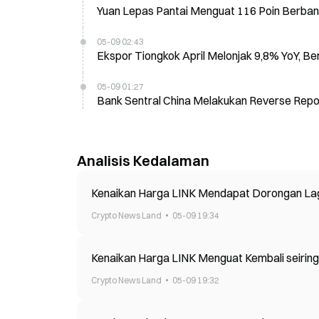
Yuan Lepas Pantai Menguat 116 Poin Berband
05-09 02:43
Ekspor Tiongkok April Melonjak 9,8% YoY, B
05-09 01:27
Bank Sentral China Melakukan Reverse Repo 
Analisis Kedalaman
Kenaikan Harga LINK Mendapat Dorongan Lag
Crypto News Land
05-09 19:34
Kenaikan Harga LINK Menguat Kembali seirin
Crypto News Land
05-09 19:32