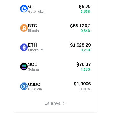
GT
$6,75
GateToken
1,65%
BTC
$65.126,2
Bitcoin
0,65%
ETH
$1.925,29
Ethereum
0,75%
SOL
$76,37
Solana
4,18%
$1,0006
USDC
0,00%
USDCoin
Lainnya