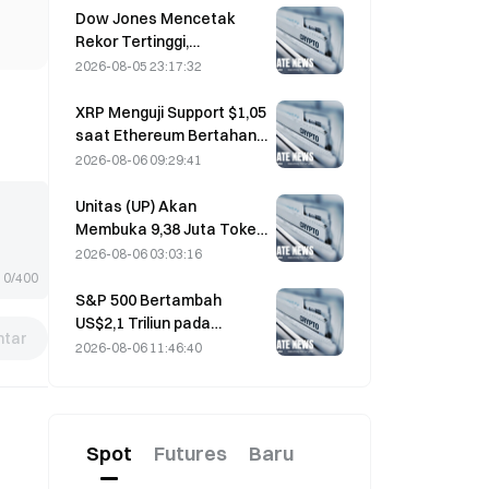
dompet aktif ke level
Dow Jones Mencetak
tertinggi dalam tiga bulan
Rekor Tertinggi,
Memperpanjang Reli
2026-08-05 23:17:32
Selama Lima Hari dalam
Perdagangan Semalam;
XRP Menguji Support $1,05
Investasi AI Mendorong
saat Ethereum Bertahan
Kenaikan
di $1.908 di Tengah
2026-08-06 09:29:41
Volume Tipis
Unitas (UP) Akan
Membuka 9,38 Juta Token
Senilai 3,18 Juta Dolar AS
2026-08-06 03:03:16
pada 13 Agustus
0/400
S&P 500 Bertambah
US$2,1 Triliun pada
tar
Agustus, Naik 3,12%,
2026-08-06 11:46:40
Sementara Bitcoin Hanya
Naik 2%
Spot
Futures
Baru