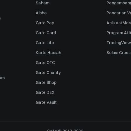
Saham
Pengembang
Alpha
Pencarian Ve
s
Gate Pay
Aplikasi Me
Gate Card
Program Afil
Gate Life
TradingView
Kartu Hadiah
Solusi Cros
Gate OTC
Gate Charity
um
Gate Shop
Gate DEX
Gate Vault