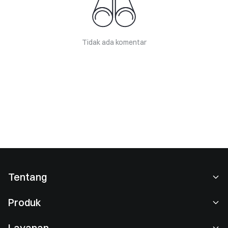
Tidak ada komentar
Tentang
Tentang Kami
Produk
Karier
P2P
Layanan