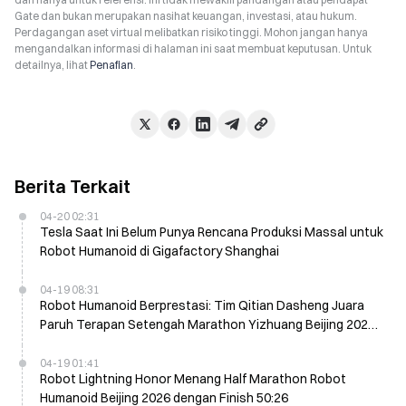
Gate dan bukan merupakan nasihat keuangan, investasi, atau hukum.
Perdagangan aset virtual melibatkan risiko tinggi. Mohon jangan hanya
mengandalkan informasi di halaman ini saat membuat keputusan. Untuk
detailnya, lihat
Penafian
.
Berita Terkait
04-20 02:31
Tesla Saat Ini Belum Punya Rencana Produksi Massal untuk
Robot Humanoid di Gigafactory Shanghai
04-19 08:31
Robot Humanoid Berprestasi: Tim Qitian Dasheng Juara
Paruh Terapan Setengah Marathon Yizhuang Beijing 2026
dalam 50 Menit 26 Detik
04-19 01:41
Robot Lightning Honor Menang Half Marathon Robot
Humanoid Beijing 2026 dengan Finish 50:26