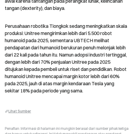
awal karena tantangan pada perangkat lunak, kelincahan 
tangan (dexterity), dan biaya.
Perusahaan robotika Tiongkok sedang meningkatkan skala 
produksi: Unitree mengirimkan lebih dari 5.500 robot 
humanoid pada 2025, sementara UBTECH melihat 
pendapatan dari humanoid berukuran penuh melonjak lebih 
dari 22 kali pada tahun itu. Namun adopsi industri tertinggal, 
dengan lebih dari 70% penjualan Unitree pada 2025 
ditujukan kepada pembeli untuk riset dan pendidikan. Robot 
humanoid Unitree mencapai margin kotor lebih dari 60% 
pada 2025, jauh di atas margin kendaraan Tesla yang 
sekitar 18% pada periode yang sama.
Lihat Sumber
Penafian: Informasi di halaman ini mungkin berasal dari sumber pihak ketiga
dan hanya untuk referensi. Ini tidak mewakili pandangan atau pendapat