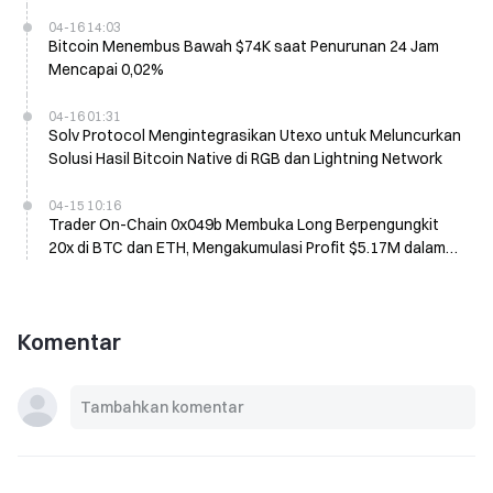
Mendatang dengan Biaya 0,75%
04-16 14:03
Bitcoin Menembus Bawah $74K saat Penurunan 24 Jam
Mencapai 0,02%
04-16 01:31
Solv Protocol Mengintegrasikan Utexo untuk Meluncurkan
Solusi Hasil Bitcoin Native di RGB dan Lightning Network
04-15 10:16
Trader On-Chain 0x049b Membuka Long Berpengungkit
20x di BTC dan ETH, Mengakumulasi Profit $5.17M dalam
Dua Bulan
Komentar