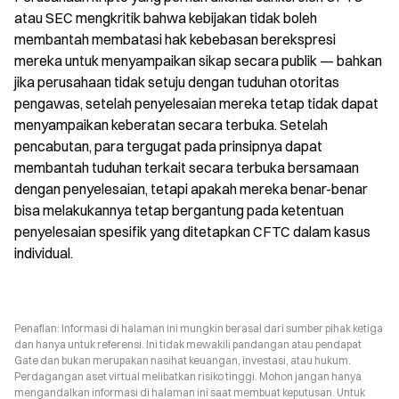
atau SEC mengkritik bahwa kebijakan tidak boleh 
membantah membatasi hak kebebasan berekspresi 
mereka untuk menyampaikan sikap secara publik — bahkan 
jika perusahaan tidak setuju dengan tuduhan otoritas 
pengawas, setelah penyelesaian mereka tetap tidak dapat 
menyampaikan keberatan secara terbuka. Setelah 
pencabutan, para tergugat pada prinsipnya dapat 
membantah tuduhan terkait secara terbuka bersamaan 
dengan penyelesaian, tetapi apakah mereka benar-benar 
bisa melakukannya tetap bergantung pada ketentuan 
penyelesaian spesifik yang ditetapkan CFTC dalam kasus 
individual.
Penafian: Informasi di halaman ini mungkin berasal dari sumber pihak ketiga
dan hanya untuk referensi. Ini tidak mewakili pandangan atau pendapat
Gate dan bukan merupakan nasihat keuangan, investasi, atau hukum.
Perdagangan aset virtual melibatkan risiko tinggi. Mohon jangan hanya
mengandalkan informasi di halaman ini saat membuat keputusan. Untuk