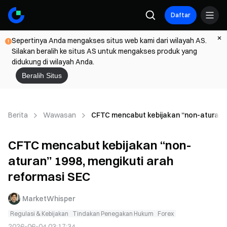
Daftar
Sepertinya Anda mengakses situs web kami dari wilayah AS.
Silakan beralih ke situs AS untuk mengakses produk yang
didukung di wilayah Anda.
Beralih Situs
Berita
Wawasan
CFTC mencabut kebijakan “non-aturan” 
CFTC mencabut kebijakan “non-
aturan” 1998, mengikuti arah
reformasi SEC
MarketWhisper
Regulasi & Kebijakan
Tindakan Penegakan Hukum
Forex
2026-06-04 03:17:34