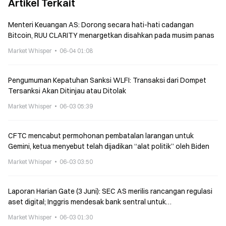
Artikel Terkait
Menteri Keuangan AS: Dorong secara hati-hati cadangan
Bitcoin, RUU CLARITY menargetkan disahkan pada musim panas
Market Whisper
06-04 01:08
Pengumuman Kepatuhan Sanksi WLFI: Transaksi dari Dompet
Tersanksi Akan Ditinjau atau Ditolak
Market Whisper
06-03 05:39
CFTC mencabut permohonan pembatalan larangan untuk
Gemini, ketua menyebut telah dijadikan “alat politik” oleh Biden
Market Whisper
06-03 03:50
Laporan Harian Gate (3 Juni): SEC AS merilis rancangan regulasi
aset digital; Inggris mendesak bank sentral untuk
mempertimbangkan kembali pembatasan kepemilikan stablecoin
Market Whisper
06-03 01:30