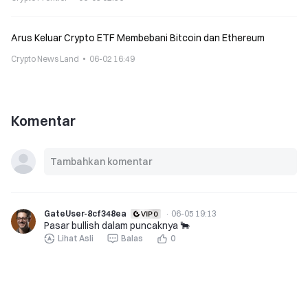
Arus Keluar Crypto ETF Membebani Bitcoin dan Ethereum
Crypto News Land
06-02 16:49
Komentar
GateUser-8cf348ea
·
06-05 19:13
Pasar bullish dalam puncaknya 🐂
Lihat Asli
Balas
0