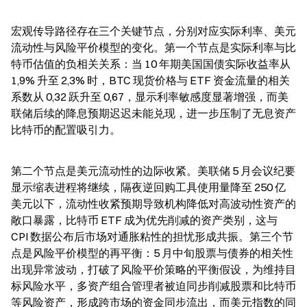
宏观传导路径存在三个关键节点，分别对应实际利率、美元
流动性与风险平价模型的变化。第一个节点是实际利率与比
特币估值的负相关关系：当 10 年期美国国债实际收益率从 
1,9% 升至 2,3% 时，BTC 现货价格与 ETF 资金流量的相关
系数从 0,32 跃升至 0,67，显示利率敏感度显著增强，而美
联储后续的降息预期迟迟未能兑现，进一步压制了无息资产
比特币的配置吸引力。
第二个节点是美元流动性的边际收紧。美联储 5 月会议纪要
显示缩表进程将继续，隔夜逆回购工具使用量降至 250 亿
美元以下，流动性收紧预期导致机构降低对高波动性资产的
敞口暴露，比特币 ETF 成为优先削减的资产类别，这与 
CPI 数据公布后市场对通胀粘性的担忧形成共振。第三个节
点是风险平价模型的再平衡：5 月中旬股票与债券的相关性
出现异常波动，打破了风险平价策略的平衡假设，为维持目
标风险水平，多资产组合管理者被迫同步削减股票和比特币
等风险资产，形成跨市场的资金同步流出，而美元指数的同