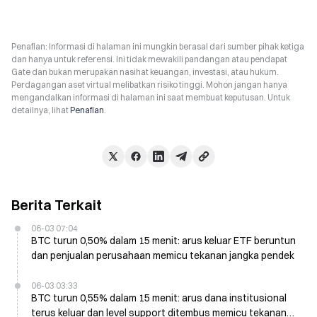
Penafian: Informasi di halaman ini mungkin berasal dari sumber pihak ketiga
dan hanya untuk referensi. Ini tidak mewakili pandangan atau pendapat
Gate dan bukan merupakan nasihat keuangan, investasi, atau hukum.
Perdagangan aset virtual melibatkan risiko tinggi. Mohon jangan hanya
mengandalkan informasi di halaman ini saat membuat keputusan. Untuk
detailnya, lihat
Penafian
.
Berita Terkait
06-03 07:04
BTC turun 0,50% dalam 15 menit: arus keluar ETF beruntun
dan penjualan perusahaan memicu tekanan jangka pendek
06-03 03:33
BTC turun 0,55% dalam 15 menit: arus dana institusional
terus keluar dan level support ditembus memicu tekanan