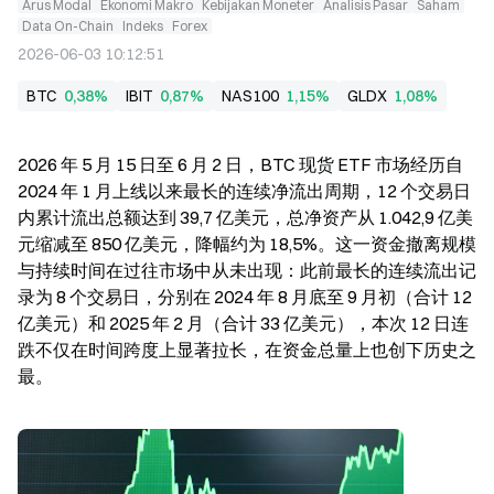
Arus Modal
Ekonomi Makro
Kebijakan Moneter
Analisis Pasar
Saham
Data On-Chain
Indeks
Forex
2026-06-03 10:12:51
BTC
0,38%
IBIT
0,87%
NAS100
1,15%
GLDX
1,08%
2026 年 5 月 15 日至 6 月 2 日，BTC 现货 ETF 市场经历自 
2024 年 1 月上线以来最长的连续净流出周期，12 个交易日
内累计流出总额达到 39,7 亿美元，总净资产从 1.042,9 亿美
元缩减至 850 亿美元，降幅约为 18,5%。这一资金撤离规模
与持续时间在过往市场中从未出现：此前最长的连续流出记
录为 8 个交易日，分别在 2024 年 8 月底至 9 月初（合计 12 
亿美元）和 2025 年 2 月（合计 33 亿美元），本次 12 日连
跌不仅在时间跨度上显著拉长，在资金总量上也创下历史之
最。