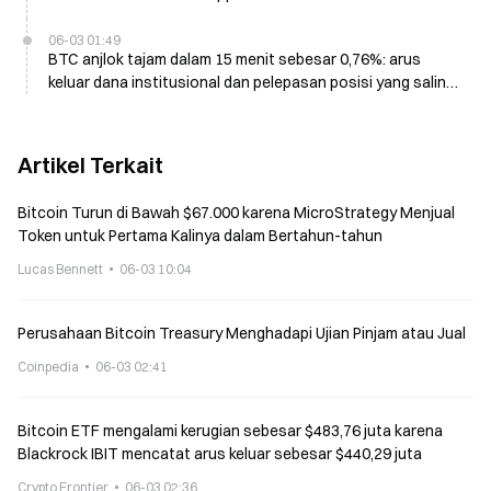
jual jangka pendek
06-03 01:49
BTC anjlok tajam dalam 15 menit sebesar 0,76%: arus
keluar dana institusional dan pelepasan posisi yang saling
berbarengan memicu aksi jual jangka pendek
Artikel Terkait
Bitcoin Turun di Bawah $67.000 karena MicroStrategy Menjual
Token untuk Pertama Kalinya dalam Bertahun-tahun
Lucas Bennett
06-03 10:04
Perusahaan Bitcoin Treasury Menghadapi Ujian Pinjam atau Jual
Coinpedia
06-03 02:41
Bitcoin ETF mengalami kerugian sebesar $483,76 juta karena
Blackrock IBIT mencatat arus keluar sebesar $440,29 juta
Crypto Frontier
06-03 02:36