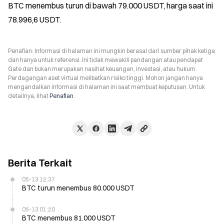
BTC menembus turun di bawah 79.000 USDT, harga saat ini 
78.996,6 USDT.
Penafian: Informasi di halaman ini mungkin berasal dari sumber pihak ketiga
dan hanya untuk referensi. Ini tidak mewakili pandangan atau pendapat
Gate dan bukan merupakan nasihat keuangan, investasi, atau hukum.
Perdagangan aset virtual melibatkan risiko tinggi. Mohon jangan hanya
mengandalkan informasi di halaman ini saat membuat keputusan. Untuk
detailnya, lihat
Penafian
.
Berita Terkait
05-13 12:37
BTC turun menembus 80.000 USDT
05-13 01:20
BTC menembus 81.000 USDT