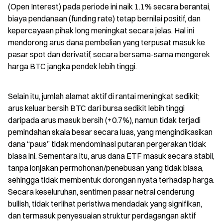
(Open Interest) pada periode ini naik 1.1% secara berantai, 
biaya pendanaan (funding rate) tetap bernilai positif, dan 
kepercayaan pihak long meningkat secara jelas. Hal ini 
mendorong arus dana pembelian yang terpusat masuk ke 
pasar spot dan derivatif, secara bersama-sama mengerek 
harga BTC jangka pendek lebih tinggi.
Selain itu, jumlah alamat aktif di rantai meningkat sedikit; 
arus keluar bersih BTC dari bursa sedikit lebih tinggi 
daripada arus masuk bersih (+0.7%), namun tidak terjadi 
pemindahan skala besar secara luas, yang mengindikasikan 
dana “paus” tidak mendominasi putaran pergerakan tidak 
biasa ini. Sementara itu, arus dana ETF masuk secara stabil, 
tanpa lonjakan permohonan/penebusan yang tidak biasa, 
sehingga tidak membentuk dorongan nyata terhadap harga. 
Secara keseluruhan, sentimen pasar netral cenderung 
bullish, tidak terlihat peristiwa mendadak yang signifikan, 
dan termasuk penyesuaian struktur perdagangan aktif 