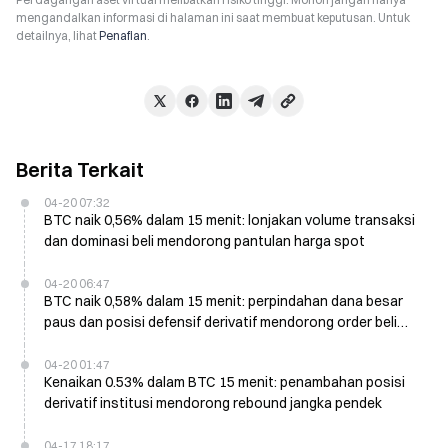
mengandalkan informasi di halaman ini saat membuat keputusan. Untuk
detailnya, lihat
Penafian
.
Berita Terkait
04-20 07:32
BTC naik 0,56% dalam 15 menit: lonjakan volume transaksi
dan dominasi beli mendorong pantulan harga spot
04-20 06:47
BTC naik 0,58% dalam 15 menit: perpindahan dana besar
paus dan posisi defensif derivatif mendorong order beli
spot
04-20 01:47
Kenaikan 0.53% dalam BTC 15 menit: penambahan posisi
derivatif institusi mendorong rebound jangka pendek
04-17 18:17