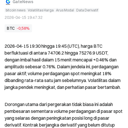
GateNews
bitcoin news
Volatilitas Harga
Arus Modal
Data Derivatif
2026-04-15 19:47:32
BTC
-0,58%
2026-04-15 19:30 hingga 19:45 (UTC), harga BTC 
berfluktuasi di antara 74706.2 hingga 75276.9 USDT, 
dengan imbal hasil dalam 15 menit mencapai +0.46% dan 
amplitudo sebesar 0.76%. Dalam jendela ini, perdagangan 
pasar aktif; volume perdagangan spot meningkat 18% 
dibanding rata-rata satu jam sebelumnya. Volatilitas dalam 
jangka pendek meningkat, dan perhatian pasar bertambah.
Dorongan utama dari pergerakan tidak biasa ini adalah 
pembesaran sementara volume perdagangan di pasar spot 
yang selaras dengan peningkatan posisi long di pasar 
derivatif. Kontrak berjangka derivatif yang belum ditutup 