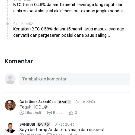
BTC turun 0.49% dalam 15 menit: leverage long rapuh dan
sinkronisasi aksi jual aktif memicu tekanan jangka pendek
04-17 14:02
Kenaikan BTC 0,58% dalam 15 menit: arus masuk leverage
derivatif dan pergeseran posisi dana paus saling
menguatkan
Komentar
GateUser-3455d91e
·
04-15 23:04
Teguh HODL💎
Lihat Asli
Balas
0
SAHBUBI
·
04-15 20:45
Saya berharap Anda terus maju dan sukses!