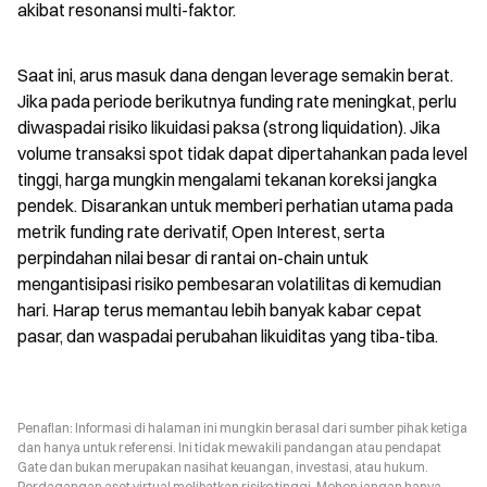
akibat resonansi multi-faktor.
Saat ini, arus masuk dana dengan leverage semakin berat. 
Jika pada periode berikutnya funding rate meningkat, perlu 
diwaspadai risiko likuidasi paksa (strong liquidation). Jika 
volume transaksi spot tidak dapat dipertahankan pada level 
tinggi, harga mungkin mengalami tekanan koreksi jangka 
pendek. Disarankan untuk memberi perhatian utama pada 
metrik funding rate derivatif, Open Interest, serta 
perpindahan nilai besar di rantai on-chain untuk 
mengantisipasi risiko pembesaran volatilitas di kemudian 
hari. Harap terus memantau lebih banyak kabar cepat 
pasar, dan waspadai perubahan likuiditas yang tiba-tiba.
Penafian: Informasi di halaman ini mungkin berasal dari sumber pihak ketiga
dan hanya untuk referensi. Ini tidak mewakili pandangan atau pendapat
Gate dan bukan merupakan nasihat keuangan, investasi, atau hukum.
Perdagangan aset virtual melibatkan risiko tinggi. Mohon jangan hanya