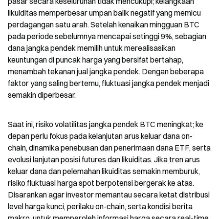
pasar secara keseluruhan tidak mencukupi; kelangkaan 
likuiditas memperbesar umpan balik negatif yang memicu 
perdagangan satu arah. Setelah kenaikan mingguan BTC 
pada periode sebelumnya mencapai setinggi 9%, sebagian 
dana jangka pendek memilih untuk merealisasikan 
keuntungan di puncak harga yang bersifat bertahap, 
menambah tekanan jual jangka pendek. Dengan beberapa 
faktor yang saling bertemu, fluktuasi jangka pendek menjadi 
semakin diperbesar.
Saat ini, risiko volatilitas jangka pendek BTC meningkat; ke 
depan perlu fokus pada kelanjutan arus keluar dana on-
chain, dinamika penebusan dan penerimaan dana ETF, serta 
evolusi lanjutan posisi futures dan likuiditas. Jika tren arus 
keluar dana dan pelemahan likuiditas semakin memburuk, 
risiko fluktuasi harga spot berpotensi bergerak ke atas. 
Disarankan agar investor memantau secara ketat distribusi 
level harga kunci, perilaku on-chain, serta kondisi berita 
makro, untuk memperoleh informasi harga secara real-time 