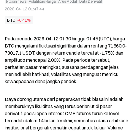
bitcoin news
Volatilitas Harga
Arus Modal
Data Derivatif
2026-04-12 01:47:44
BTC
-0,41%
Pada periode 2026-04-12 01:30 hingga 01:45 (UTC), harga 
BTC mengalami fluktuasi signifikan dalam rentang 71560.0-
73017.1 USDT, dengan return candle tercatat -1.75% dan 
amplitudo mencapai 2.00%. Pada periode tersebut, 
perhatian pasar meningkat, suasana perdagangan jelas 
menjadi lebih hati-hati; volatilitas yang menguat memicu 
kewaspadaan dana jangka pendek.
Daya dorong utama dari pergerakan tidak biasa ini adalah 
memburuknya likuiditas yang terus berlanjut di pasar 
derivatif: posisi open interest CME futures turun ke level 
terendah dalam 14 bulan terakhir, sementara dana arbitrase 
institusional bergerak semakin cepat untuk keluar. Volume 