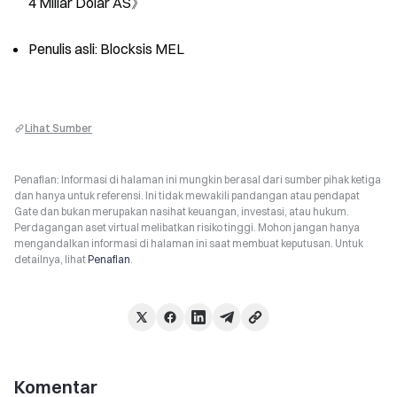
4 Miliar Dolar AS》
Penulis asli: Blocksis MEL
Lihat Sumber
Penafian: Informasi di halaman ini mungkin berasal dari sumber pihak ketiga
dan hanya untuk referensi. Ini tidak mewakili pandangan atau pendapat
Gate dan bukan merupakan nasihat keuangan, investasi, atau hukum.
Perdagangan aset virtual melibatkan risiko tinggi. Mohon jangan hanya
mengandalkan informasi di halaman ini saat membuat keputusan. Untuk
detailnya, lihat
Penafian
.
Komentar