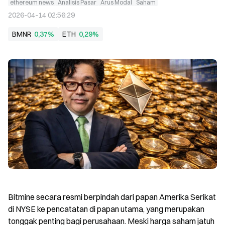
ethereum news
Analisis Pasar
Arus Modal
Saham
2026-04-14 02:56:29
BMNR
0,37%
ETH
0,29%
Bitmine secara resmi berpindah dari papan Amerika Serikat 
di NYSE ke pencatatan di papan utama, yang merupakan 
tonggak penting bagi perusahaan. Meski harga saham jatuh 