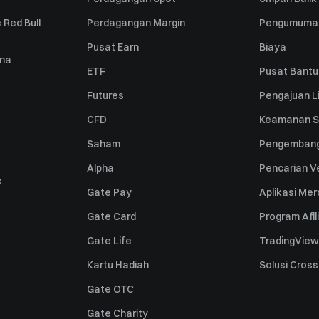
 Red Bull
Perdagangan Margin
Pengumuma
Pusat Earn
Biaya
una
ETF
Pusat Bant
Futures
Pengajuan Li
CFD
Keamanan S
Saham
Pengembang
Alpha
Pencarian Ve
s
Gate Pay
Aplikasi Me
Gate Card
Program Afil
Gate Life
TradingView
Kartu Hadiah
Solusi Cros
Gate OTC
Gate Charity