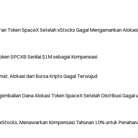
ran Token SpaceX Setelah xStocks Gagal Mengamankan Alokas
Binance Membatalkan IPO SPCXx, Airdrop Token SPCXB Senilai $1M sebagai Kompensasi
t; Alokasi dari Bursa Kripto Gagal Terwujud
ngembalian Dana Alokasi Token SpaceX Setelah Distribusi Gagal 
xStocks, Menawarkan Kompensasi Tahunan 10% untuk Penahan