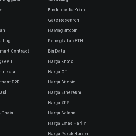
n
Ensiklopedia Kripto
Gate Research
uan
Halving Bitcoin
sting
Peningkatan ETH
mart Contract
Big Data
 (API)
Harga Kripto
rifikasi
Harga GT
rchant P2P
Harga Bitcoin
iasi
Harga Ethereum
Harga XRP
s-Chain
Harga Solana
Harga Emas Hari Ini
Harga Perak Hari Ini