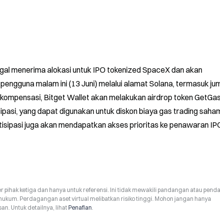
al menerima alokasi untuk IPO tokenized SpaceX dan akan 
ngguna malam ini (13 Juni) melalui alamat Solana, termasuk jum
 kompensasi, Bitget Wallet akan melakukan airdrop token GetGas
ipasi, yang dapat digunakan untuk diskon biaya gas trading saham
isipasi juga akan mendapatkan akses prioritas ke penawaran IPO
r pihak ketiga dan hanya untuk referensi. Ini tidak mewakili pandangan atau pend
hukum. Perdagangan aset virtual melibatkan risiko tinggi. Mohon jangan hanya
n. Untuk detailnya, lihat
Penafian
.