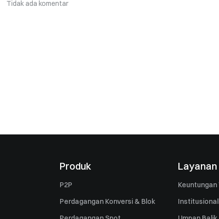
Tidak ada komentar
Produk
Layanan
P2P
Keuntungan 
Perdagangan Konversi & Blok
Institusional
Perdagangan Spot
Umpan Balik