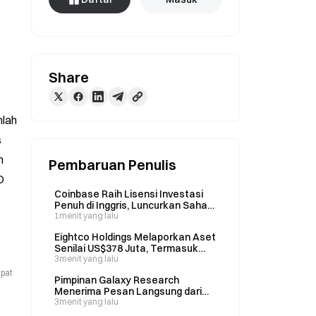
Share
lah 
 
 
Pembaruan Penulis
 
Coinbase Raih Lisensi Investasi
Penuh di Inggris, Luncurkan Saham
AS Bertokenisasi Tanpa Komisi
1menit yang lalu
Eightco Holdings Melaporkan Aset
Senilai US$378 Juta, Termasuk
302 juta WLD dan 16.278 ETH per 5
3menit yang lalu
Agustus
apat
Pimpinan Galaxy Research
Menerima Pesan Langsung dari
Lebih dari 200 Korban Coldcard
3menit yang lalu