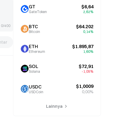
GT
$6,64
GateToken
2,62%
0/400
BTC
$64.202
Bitcoin
0,14%
tar
ETH
$1.895,87
Ethereum
1,60%
SOL
$72,91
Solana
-1,05%
$1,0009
USDC
0,00%
USDCoin
Lainnya