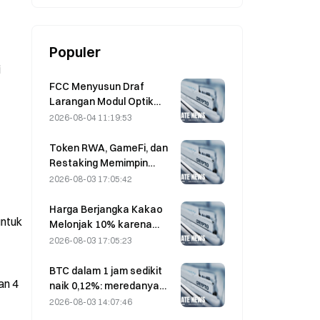
Populer
i
FCC Menyusun Draf
Larangan Modul Optik
Pusat Data dari Tiongkok;
2026-08-04 11:19:53
Xinyuan Berpotensi
Terdampak pada 27%
Token RWA, GameFi, dan
Pangsa Pasarnya
Restaking Memimpin
Kinerja Pasar pada Juli
2026-08-03 17:05:42
Harga Berjangka Kakao
untuk
Melonjak 10% karena
Kekhawatiran Pasokan,
2026-08-03 17:05:23
Mendekati $6.000/Ton
BTC dalam 1 jam sedikit
an 4
naik 0,12%: meredanya
ketegangan geopolitik
2026-08-03 14:07:46
dan sentimen makro yang