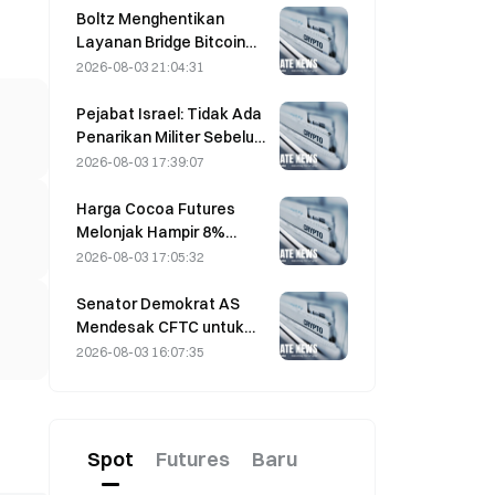
sejalan mendorong
Boltz Menghentikan
rebound jangka pendek
Layanan Bridge Bitcoin
Tanpa Batas Setelah
2026-08-03 21:04:31
Serangan Berbantuan AI
Pejabat Israel: Tidak Ada
Penarikan Militer Sebelum
Hamas Melucuti Senjata
2026-08-03 17:39:07
Harga Cocoa Futures
Melonjak Hampir 8%
Dalam Sehari Pada Jumat
2026-08-03 17:05:32
Terakhir, Mengejutkan
Pelaku Pasar
Senator Demokrat AS
Mendesak CFTC untuk
Membatasi Produk
2026-08-03 16:07:35
Taruhan Kebakaran Liar di
Tengah Musim Kebakaran
Hutan Rekor
Spot
Futures
Baru