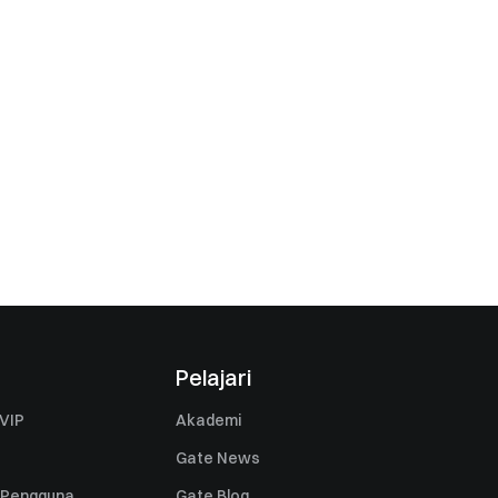
Pelajari
VIP
Akademi
Gate News
 Pengguna
Gate Blog