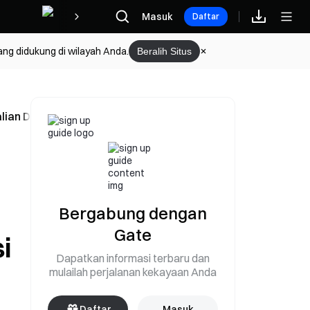
Hadiah
Masuk
Daftar
ang didukung di wilayah Anda.
Beralih Situs
alian Dana Penuh dan Kompensasi $10 USDT GetGas Malam I
Bergabung dengan
Gate
i
Dapatkan informasi terbaru dan
mulailah perjalanan kekayaan Anda
Daftar
Masuk