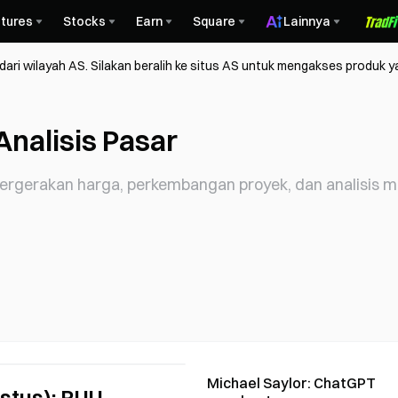
tures
Stocks
Earn
Square
Lainnya
ri wilayah AS. Silakan beralih ke situs AS untuk mengakses produk y
Analisis Pasar
 pergerakan harga, perkembangan proyek, dan analisi
Michael Saylor: ChatGPT
stus): RUU