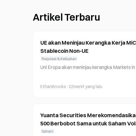
Artikel Terbaru
UE akan Meninjau Kerangka Kerja MiC
Stablecoin Non-UE
Regulasi & Kebijakan
Uni Eropa akan meninjau kerangka Markets in
mengatasi pengecualian penerbit stablecoin 
syaratan perizinan. Peninjauan regulasi ini d
EthanBrooks
·
22menit yang lalu
NIUS Act di AS dan kebijakan pro-stablecoin 
omat Eropa mengungkapkan keputusan terseb
l Stabilitas Keuangan, Jasa Keuangan, dan U
onsultasi mengenai apakah MiCA perlu ditinjau
Yuanta Securities Merekomendasika
500 Berbobot Sama untuk Saham Vola
Saham