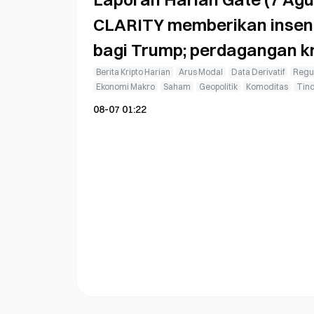
CLARITY memberikan insent
bagi Trump; perdagangan kr
dibebaskan dari pajak keu
Berita Kripto Harian
Arus Modal
Data Derivatif
Regul
Ekonomi Makro
Saham
Geopolitik
Komoditas
Tin
08-07 01:22