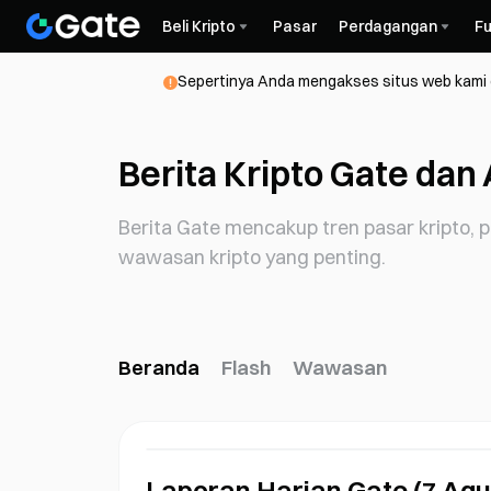
Beli Kripto
Pasar
Perdagangan
Fu
Sepertinya Anda mengakses situs web kami da
Berita Kripto Gate dan 
Berita Gate mencakup tren pasar kripto,
wawasan kripto yang penting.
Beranda
Flash
Wawasan
Laporan Harian Gate (7 Agu