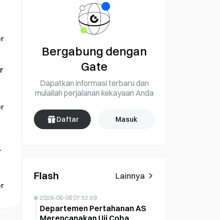
n
r
Bergabung dengan
Gate
r
Dapatkan informasi terbaru dan
mulailah perjalanan kekayaan Anda
r
Daftar
Masuk
a
n
Flash
Lainnya
r
2026-08-08 07:52:59
Departemen Pertahanan AS
Merencanakan Uji Coba