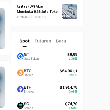
Selama Lima Hari dalam
Perdagangan Semalam;
Unitas (UP) Akan
Investasi AI Mendorong
Membuka 9,38 Juta Token
Kenaikan
Senilai 3,18 Juta Dolar AS
2026-08-06 03:03:16
pada 13 Agustus
Spot
Futures
Baru
GT
$6,68
GateToken
1,36%
BTC
$64.961,1
Bitcoin
0,95%
ETH
$1.914,78
Ethereum
0,58%
SOL
$74,79
Solana
2,50%