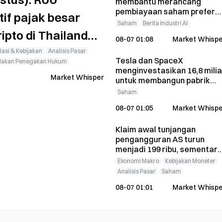
membantu merancang
pembiayaan saham prefere
if pajak besar
senilai US$15 miliar
Saham
Berita Industri AI
ipto di Thailand
08-07 01:08
Market Whispe
ntungan modal
asi & Kebijakan
Analisis Pasar
Tesla dan SpaceX
dakan Penegakan Hukum
menginvestasikan 16,8 milia
Market Whisper
untuk membangun pabrik
wafer Terafab; Intel
Saham
mengonfirmasi akan
08-07 01:05
Market Whispe
bergabung.
Klaim awal tunjangan
pengangguran AS turun
menjadi 199 ribu, sementar
Bitcoin menghapus kenaika
Ekonomi Makro
Kebijakan Moneter
sebelumnya dan
Analisis Pasar
Saham
diperdagangkan di level
08-07 01:01
Market Whispe
$64.312.