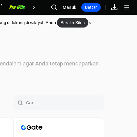
Hadiah
Masuk
Daftar
ang didukung di wilayah Anda.
Beralih Situs
s mendalam agar Anda tetap mendapatkan