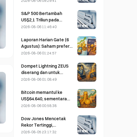
2026-08-06 09:29:41
Volume Tipis
S&P 500 Bertambah
US$2,1 Triliun pada
Agustus, Naik 3,12%,
2026-08-06 11:46:40
Sementara Bitcoin Hanya
Naik 2%
Laporan Harian Gate (6
Agustus): Saham preferen
STRC milik Strategy
2026-08-06 01:24:57
mengalami rebound kuat;
Block menaikkan
Dompet Lightning ZEUS
ekspektasi kinerjanya
diserang dan untuk
untuk tahun penuh 2026
sementara offline; pihak
2026-08-06 01:08:49
resmi menyatakan bahwa
dana pengguna tidak
Bitcoin memantul ke
hilang.
US$64.640, sementara
kerentanan Coldcard
2026-08-06 00:58:38
mendorong jumlah
dompet aktif ke level
Dow Jones Mencetak
tertinggi dalam tiga bulan
Rekor Tertinggi,
Memperpanjang Reli
2026-08-05 23:17:32