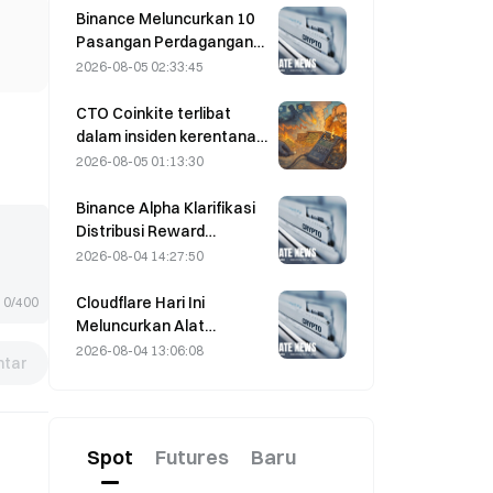
Oman pada 5 Agustus
Binance Meluncurkan 10
Pasangan Perdagangan
bStocks Hari Ini Pukul
2026-08-05 02:33:45
20.00 UTC+8,
Menawarkan Biaya Maker
CTO Coinkite terlibat
Nol
dalam insiden kerentanan
Coldcard yang memicu
2026-08-05 01:13:30
empat gelombang
serangan dan
Binance Alpha Klarifikasi
mengakibatkan kerugian
Distribusi Reward
sebesar US$114 juta.
MarsCoin: Reward
2026-08-04 14:27:50
Otomatis Dikirim kepada
Pemegang Dompet,
Cloudflare Hari Ini
0/400
Pengguna CEX
Meluncurkan Alat
Mendapatkan SPCXB
Identitas dan Dompet
2026-08-04 13:06:08
tar
Berdasarkan Saldo Rata-
untuk Agen AI
Rata Bulanan Minimum
10.000
Spot
Futures
Baru