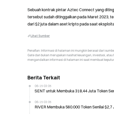
Sebuah kontrak pintar Aztec Connect yang ditingga
tersebut sudah ditinggalkan pada Maret 2023, te
dari $2 juta dalam aset kripto pada saat eksploita
Lihat Sumber
Penafian: Informasi di halaman ini mungkin berasal dari sumbe
Gate dan bukan merupakan nasihat keuangan, investasi, atau 
mengandalkan informasi di halaman ini saat membuat keputusa
Berita Terkait
06-15 03:05
SENT untuk Membuka 318,44 Juta Token Senil
06-15 03:05
RIVER Membuka 560.000 Token Senilai $2,7 J