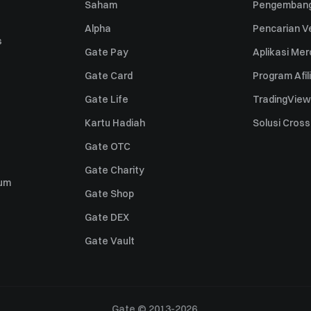
Saham
Pengembang
Alpha
Pencarian Ve
s
Gate Pay
Aplikasi Me
Gate Card
Program Afil
Gate Life
TradingView
Kartu Hadiah
Solusi Cros
Gate OTC
Gate Charity
um
Gate Shop
Gate DEX
Gate Vault
Gate © 2013-2026.