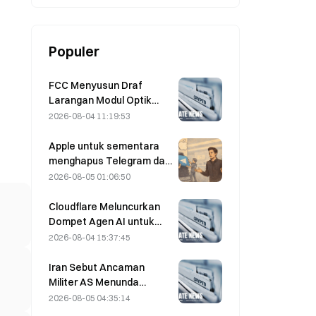
Populer
FCC Menyusun Draf
Larangan Modul Optik
Pusat Data dari Tiongkok;
2026-08-04 11:19:53
Xinyuan Berpotensi
Terdampak pada 27%
Apple untuk sementara
Pangsa Pasarnya
menghapus Telegram dari
platformnya terkait
2026-08-05 01:06:50
CSAM; Durov
membantahnya dan
Cloudflare Meluncurkan
mengatakan bahwa
Dompet Agen AI untuk
Telegram mengalami
Memungkinkan
2026-08-04 15:37:45
“serangan keamanan”
Pembayaran API secara
Otonom pada 4 Agustus
Iran Sebut Ancaman
Militer AS Menunda
Kesepakatan Terkait
2026-08-05 04:35:14
Selat Hormuz dengan