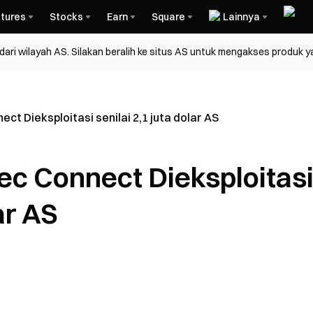
tures
Stocks
Earn
Square
Lainnya
ri wilayah AS. Silakan beralih ke situs AS untuk mengakses produk y
ct Dieksploitasi senilai 2,1 juta dolar AS
ec Connect Dieksploitas
ar AS