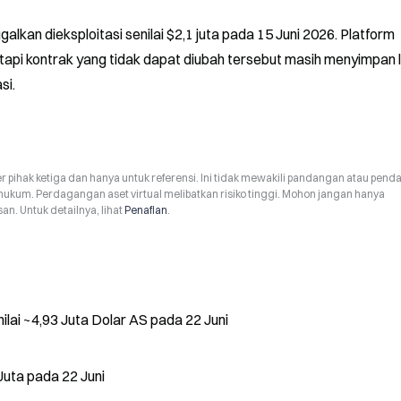
lkan dieksploitasi senilai $2,1 juta pada 15 Juni 2026. Platform 
tapi kontrak yang tidak dapat diubah tersebut masih menyimpan l
si.
r pihak ketiga dan hanya untuk referensi. Ini tidak mewakili pandangan atau pend
hukum. Perdagangan aset virtual melibatkan risiko tinggi. Mohon jangan hanya
n. Untuk detailnya, lihat
Penafian
.
ai ~4,93 Juta Dolar AS pada 22 Juni
uta pada 22 Juni