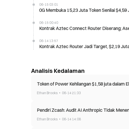
06-15 03:01
0G Membuka 15,23 Juta Token Senilai $4,59 
06-15 00:40
Kontrak Aztec Connect Router Diserang; Aset
06-14 13:57
Kontrak Aztec Router Jadi Target, $2,19 Ju
Analisis Kedalaman
Token of Power Kehilangan $1,58 juta dalam E
Ethan Brooks
06-14 21:33
Pendiri Zcash: Audit AI Anthropic Tidak Mene
Ethan Brooks
06-14 14:08