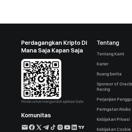
Perdagangkan Kripto Di
Tentang
Mana Saja Kapan Saja
Tentang Kami
Karier
Ruang berita
Sponsor of Oracle
Racing
Perjanjian Pengg
Pindai untuk mengunduh aplikasi Gate
Peringatan Risiko
Komunitas
Kebijakan Privasi
Kebijakan Cookie