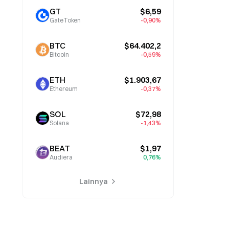
GT
$6,59
GateToken
-0,90%
BTC
$64.402,2
Bitcoin
-0,59%
ETH
$1.903,67
Ethereum
-0,37%
SOL
$72,98
Solana
-1,43%
BEAT
$1,97
Audiera
0,76%
Lainnya