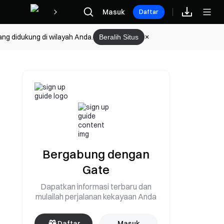
Hadiah
Masuk
Daftar
ang didukung di wilayah Anda.
Beralih Situs
i
Bergabung dengan
Gate
Dapatkan informasi terbaru dan
mulailah perjalanan kekayaan Anda
Daftar
Masuk