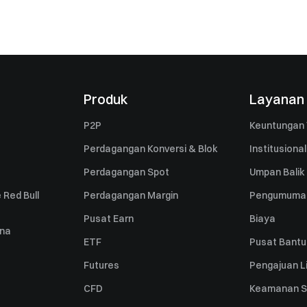
Produk
Layanan
P2P
Keuntungan 
Perdagangan Konversi & Blok
Institusional
Perdagangan Spot
Umpan Balik
 Red Bull
Perdagangan Margin
Pengumuma
Pusat Earn
Biaya
una
ETF
Pusat Bant
Futures
Pengajuan Li
CFD
Keamanan S