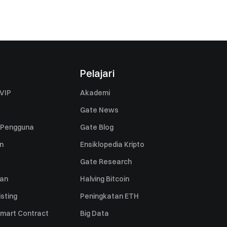
Pelajari
VIP
Akademi
Gate News
 Pengguna
Gate Blog
n
Ensiklopedia Kripto
Gate Research
uan
Halving Bitcoin
sting
Peningkatan ETH
mart Contract
Big Data