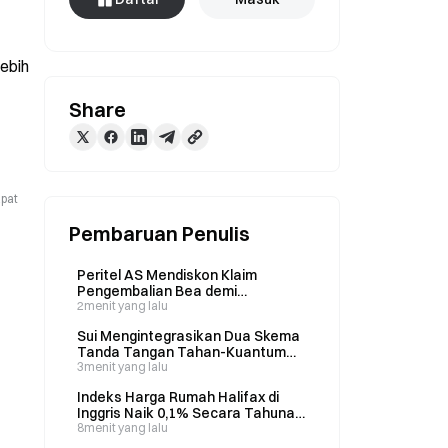
ebih 
Share
apat
Pembaruan Penulis
Peritel AS Mendiskon Klaim
Pengembalian Bea demi
Mendapatkan Uang Tunai Segera;
2menit yang lalu
American Eagle Menjual Klaim
Sui Mengintegrasikan Dua Skema
Senilai US$68,9 Juta Seharga
Tanda Tangan Tahan-Kuantum
US$18,6 Juta
yang Disetujui NIST
3menit yang lalu
Indeks Harga Rumah Halifax di
Inggris Naik 0,1% Secara Tahunan
pada Juli, di Bawah Prakiraan 0,4%
8menit yang lalu