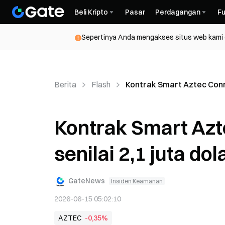
Beli Kripto
Pasar
Perdagangan
Fu
Sepertinya Anda mengakses situs web kami da
Berita
Flash
Kontrak Smart Aztec Conne
Kontrak Smart Azt
senilai 2,1 juta dol
GateNews
Insiden Keamanan
2026-06-15 05:02:10
AZTEC
-0,35%