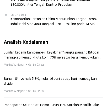
130.000 Unit di Tengah Kontrol Produksi
05-14 11:51
Kementerian Pertanian China Menurunkan Target Ternak
Induk Babi Menyusui menjadi 3,75 Juta Ekor pada 14 Mei
Analisis Kedalaman
Jumlah kepemilikan pembeli “keyakinan” jangka panjang Bitcoin
meningkat menjadi 4 juta koin, 70% investor baru membukukan
keuntungan di laporan dana investasi
Market Whisper
05-15 03:52
Saham Strive naik 5,8%, mulai 16 Juni setiap hari membagikan
dividen
Market Whisper
05-15 02:29
Pendapatan Q1 Bet-at-Home Turun 16% Setelah Memilih Jalur