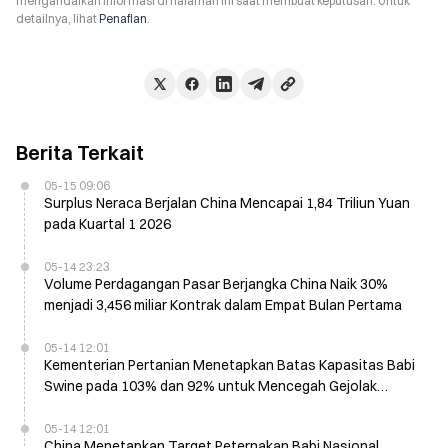
mengandalkan informasi di halaman ini saat membuat keputusan. Untuk
detailnya, lihat
Penafian
.
Berita Terkait
05-15 09:06
Surplus Neraca Berjalan China Mencapai 1,84 Triliun Yuan
pada Kuartal 1 2026
05-14 23:23
Volume Perdagangan Pasar Berjangka China Naik 30%
menjadi 3,456 miliar Kontrak dalam Empat Bulan Pertama
05-14 12:01
Kementerian Pertanian Menetapkan Batas Kapasitas Babi
Swine pada 103% dan 92% untuk Mencegah Gejolak
Produksi
05-14 12:01
China Menetapkan Target Peternakan Babi Nasional