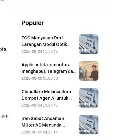
Populer
FCC Menyusun Draf
Larangan Modul Optik
ota
Pusat Data dari Tiongkok;
2026-08-04 11:19:53
Xinyuan Berpotensi
Terdampak pada 27%
Apple untuk sementara
Pangsa Pasarnya
menghapus Telegram dari
platformnya terkait
2026-08-05 01:06:50
CSAM; Durov
membantahnya dan
Cloudflare Meluncurkan
mengatakan bahwa
Dompet Agen AI untuk
Telegram mengalami
Memungkinkan
2026-08-04 15:37:45
“serangan keamanan”
Pembayaran API secara
alam
Otonom pada 4 Agustus
Iran Sebut Ancaman
Militer AS Menunda
Kesepakatan Terkait
2026-08-05 04:35:14
Selat Hormuz dengan