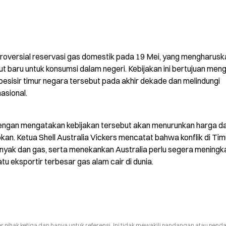
troversial reservasi gas domestik pada 19 Mei, yang mengharuska
t baru untuk konsumsi dalam negeri. Kebijakan ini bertujuan meng
pesisir timur negara tersebut pada akhir dekade dan melindungi 
asional.
 dengan mengatakan kebijakan tersebut akan menurunkan harga da
an. Ketua Shell Australia Vickers mencatat bahwa konflik di Timu
yak dan gas, serta menekankan Australia perlu segera meningka
u eksportir terbesar gas alam cair di dunia.
r pihak ketiga dan hanya untuk referensi. Ini tidak mewakili pandangan atau pend