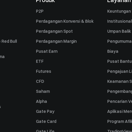
P2P
Keuntungan 
Perdagangan Konversi & Blok
Institusional
Perdagangan Spot
Umpan Balik
 Red Bull
Perdagangan Margin
Pengumuma
Pusat Earn
Biaya
una
ETF
Pusat Bant
Futures
Pengajuan Li
CFD
Keamanan S
Saham
Pengembang
Alpha
Pencarian Ve
s
Gate Pay
Aplikasi Me
Gate Card
Program Afil
Gate Life
TradingView