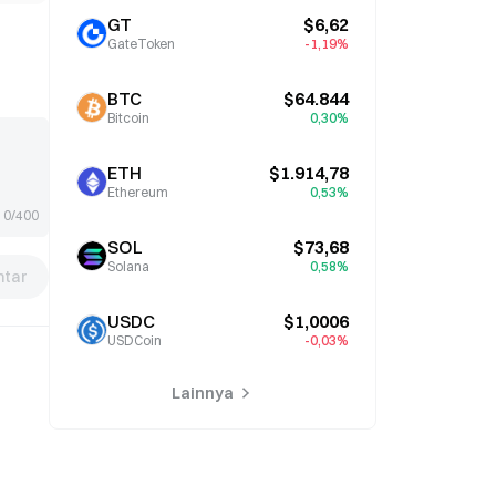
GT
$6,62
GateToken
-1,19%
BTC
$64.844
Bitcoin
0,30%
ETH
$1.914,78
Ethereum
0,53%
0/400
SOL
$73,68
Solana
0,58%
tar
USDC
$1,0006
USDCoin
-0,03%
Lainnya