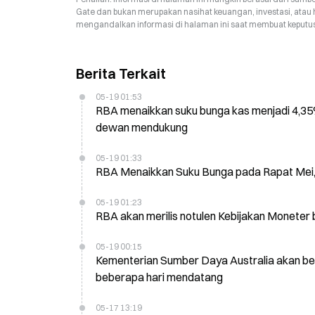
Gate dan bukan merupakan nasihat keuangan, investasi, atau 
mengandalkan informasi di halaman ini saat membuat keputusa
Berita Terkait
05-19 01:53
RBA menaikkan suku bunga kas menjadi 4,35% 
dewan mendukung
05-19 01:33
RBA Menaikkan Suku Bunga pada Rapat Mei,
05-19 01:23
RBA akan merilis notulen Kebijakan Moneter 
05-19 00:15
Kementerian Sumber Daya Australia akan ber
beberapa hari mendatang
05-17 13:19