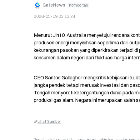
GateNews
Komoditas
2026-05-19 03:13:24
Menurut Jin10, Australia menyetujui rencana kon
produsen energi menyisihkan seperlima dari outpu
kekurangan pasokan yang diperkirakan terjadi di 
konsumen dalam negeri dari fluktuasi harga intern
CEO Santos Gallagher mengkritik kebijakan itu,
jangka pendek tetapi merusak investasi dan pasok
Tengah menyoroti ketergantungan dunia pada min
produksi gas alam. Negara ini merupakan salah sat
Lihat Sumber
Penafian: Informasi di halaman ini mungkin berasal dari sumbe