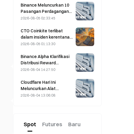
Oman pada 5 Agustus
Binance Meluncurkan 10
Pasangan Perdagangan
bStocks Hari Ini Pukul
2026-08-05 02:33:45
20.00 UTC+8,
Menawarkan Biaya Maker
CTO Coinkite terlibat
Nol
dalam insiden kerentanan
Coldcard yang memicu
2026-08-05 01:13:30
empat gelombang
serangan dan
Binance Alpha Klarifikasi
mengakibatkan kerugian
Distribusi Reward
sebesar US$114 juta.
MarsCoin: Reward
2026-08-04 14:27:50
Otomatis Dikirim kepada
Pemegang Dompet,
Cloudflare Hari Ini
Pengguna CEX
Meluncurkan Alat
Mendapatkan SPCXB
Identitas dan Dompet
2026-08-04 13:06:08
Berdasarkan Saldo Rata-
untuk Agen AI
Rata Bulanan Minimum
10.000
Spot
Futures
Baru