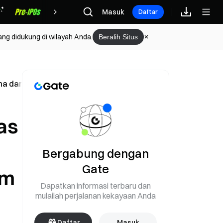
Hadiah
Masuk
Daftar
ang didukung di wilayah Anda.
Beralih Situs
a dari Produksi Baru untuk Penggunaan Dalam Negeri
as
Bergabung dengan
Gate
am
Dapatkan informasi terbaru dan
mulailah perjalanan kekayaan Anda
Daftar
Masuk