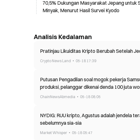
70,5% Dukungan Masyarakat Jepang untuk S
Minyak, Menurut Hasil Survei Kyodo
Analisis Kedalaman
Pratinjau Likuiditas Kripto Berubah Setelah J
Crypto News Land
05-18 17:39
Putusan Pengadilan soal mogok pekerja Samsu
produksi, pelanggar dikenai denda 100 juta wo
ChainNewsAbmedia
05-18 08:05
NYDIG: RUU kripto, Agustus adalah jendela te
sebelumnya sia-sia
Market Whisper
05-18 05:47