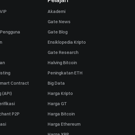
VIP
Akademi
Gate News
 Pengguna
Gate Blog
n
Ensiklopedia Kripto
Gate Research
uan
Halving Bitcoin
sting
Peningkatan ETH
mart Contract
Big Data
 (API)
Harga Kripto
rifikasi
Harga GT
rchant P2P
Harga Bitcoin
iasi
Harga Ethereum
Harga XRP