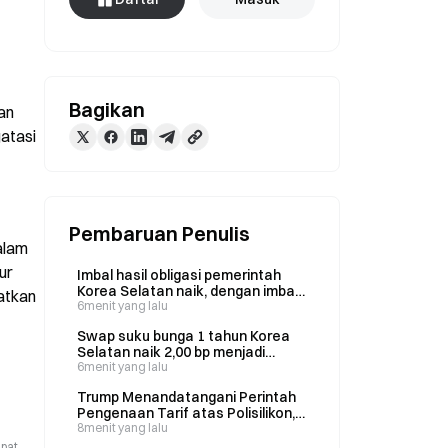
Bagikan
n 
atasi 
Pembaruan Penulis
lam 
r 
Imbal hasil obligasi pemerintah
Korea Selatan naik, dengan imbal
tkan 
hasil tenor 3 tahun meningkat 0,4
6menit yang lalu
basis poin menjadi 3,746% pada 7
Swap suku bunga 1 tahun Korea
Agustus.
Selatan naik 2,00 bp menjadi
3,4325% pada 7 Agustus
6menit yang lalu
Trump Menandatangani Perintah
Pengenaan Tarif atas Polisilikon,
Mengisyaratkan Kesepakatan
8menit yang lalu
dengan Iran Segera Tercapai
apat