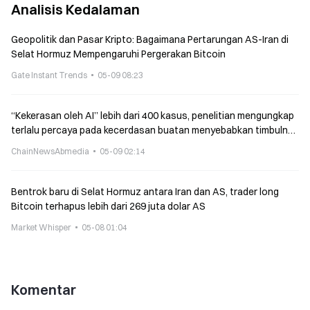
Analisis Kedalaman
Geopolitik dan Pasar Kripto: Bagaimana Pertarungan AS-Iran di
Selat Hormuz Mempengaruhi Pergerakan Bitcoin
Gate Instant Trends
05-09 08:23
“Kekerasan oleh AI” lebih dari 400 kasus, penelitian mengungkap
terlalu percaya pada kecerdasan buatan menyebabkan timbulnya
delusi penganiayaan yang dipaksakan
ChainNewsAbmedia
05-09 02:14
Bentrok baru di Selat Hormuz antara Iran dan AS, trader long
Bitcoin terhapus lebih dari 269 juta dolar AS
Market Whisper
05-08 01:04
Komentar