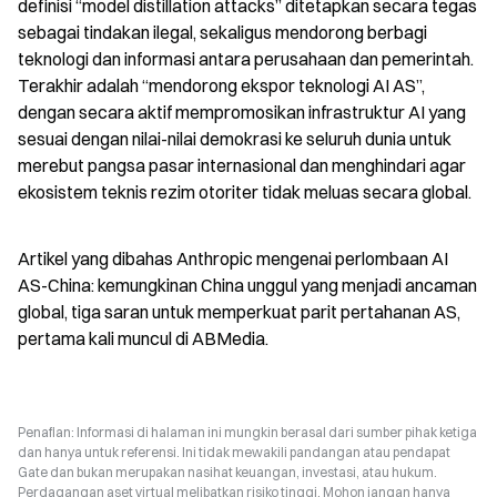
definisi “model distillation attacks” ditetapkan secara tegas 
sebagai tindakan ilegal, sekaligus mendorong berbagi 
teknologi dan informasi antara perusahaan dan pemerintah. 
Terakhir adalah “mendorong ekspor teknologi AI AS”, 
dengan secara aktif mempromosikan infrastruktur AI yang 
sesuai dengan nilai-nilai demokrasi ke seluruh dunia untuk 
merebut pangsa pasar internasional dan menghindari agar 
ekosistem teknis rezim otoriter tidak meluas secara global.
Artikel yang dibahas Anthropic mengenai perlombaan AI 
AS-China: kemungkinan China unggul yang menjadi ancaman 
global, tiga saran untuk memperkuat parit pertahanan AS, 
pertama kali muncul di ABMedia.
Penafian: Informasi di halaman ini mungkin berasal dari sumber pihak ketiga
dan hanya untuk referensi. Ini tidak mewakili pandangan atau pendapat
Gate dan bukan merupakan nasihat keuangan, investasi, atau hukum.
Perdagangan aset virtual melibatkan risiko tinggi. Mohon jangan hanya