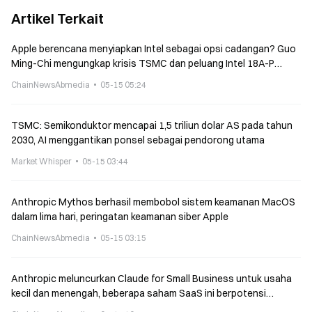
Artikel Terkait
Apple berencana menyiapkan Intel sebagai opsi cadangan? Guo
Ming-Chi mengungkap krisis TSMC dan peluang Intel 18A-P
untuk bangkit
ChainNewsAbmedia
05-15 05:24
TSMC: Semikonduktor mencapai 1,5 triliun dolar AS pada tahun
2030, AI menggantikan ponsel sebagai pendorong utama
Market Whisper
05-15 03:44
Anthropic Mythos berhasil membobol sistem keamanan MacOS
dalam lima hari, peringatan keamanan siber Apple
ChainNewsAbmedia
05-15 03:15
Anthropic meluncurkan Claude for Small Business untuk usaha
kecil dan menengah, beberapa saham SaaS ini berpotensi
tertekan