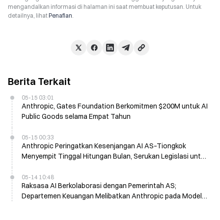
mengandalkan informasi di halaman ini saat membuat keputusan. Untuk
detailnya, lihat
Penafian
.
Berita Terkait
05-15 03:01
Anthropic, Gates Foundation Berkomitmen $200M untuk AI
Public Goods selama Empat Tahun
05-15 00:33
Anthropic Peringatkan Kesenjangan AI AS–Tiongkok
Menyempit Tinggal Hitungan Bulan, Serukan Legislasi untuk
Melarang Distilasi Model
05-14 10:48
Raksasa AI Berkolaborasi dengan Pemerintah AS;
Departemen Keuangan Melibatkan Anthropic pada Model
Mythos