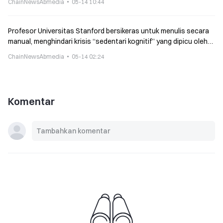
ChainNewsAbmedia
05-14 10:44
Profesor Universitas Stanford bersikeras untuk menulis secara
manual, menghindari krisis “sedentari kognitif” yang dipicu oleh
AI
ChainNewsAbmedia
05-14 02:24
Komentar