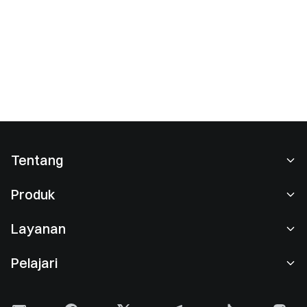
Tentang
Tentang Kami
Produk
Karier
P2P
Layanan
Ruang berita
Perdagangan Konversi & Blok
Keuntungan VIP
Sponsor of Oracle Red Bull Racing
Pelajari
Perdagangan Spot
Institusional
Perjanjian Pengguna
Akademi
Perdagangan Margin
Umpan Balik Pengguna
Peringatan Risiko