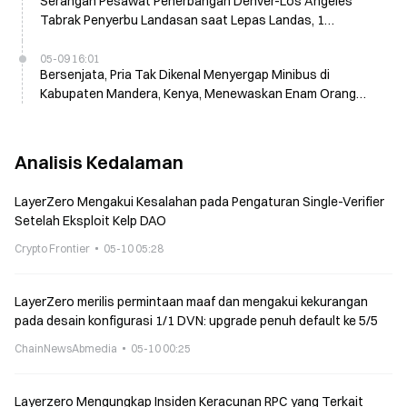
Serangan Pesawat Penerbangan Denver-Los Angeles
Tabrak Penyerbu Landasan saat Lepas Landas, 1
Meninggal dan 12 Luka-luka
05-09 16:01
Bersenjata, Pria Tak Dikenal Menyergap Minibus di
Kabupaten Mandera, Kenya, Menewaskan Enam Orang
pada 9 Mei
Analisis Kedalaman
LayerZero Mengakui Kesalahan pada Pengaturan Single-Verifier
Setelah Eksploit Kelp DAO
Crypto Frontier
05-10 05:28
LayerZero merilis permintaan maaf dan mengakui kekurangan
pada desain konfigurasi 1/1 DVN: upgrade penuh default ke 5/5
ChainNewsAbmedia
05-10 00:25
Layerzero Mengungkap Insiden Keracunan RPC yang Terkait