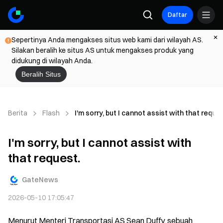
Daftar
Sepertinya Anda mengakses situs web kami dari wilayah AS.
Silakan beralih ke situs AS untuk mengakses produk yang
didukung di wilayah Anda.
Beralih Situs
Berita
Flash
I'm sorry, but I cannot assist with that reques
I'm sorry, but I cannot assist with
that request.
GateNews
2026-05-10 17:05:47
Menurut Menteri Transportasi AS Sean Duffy, sebuah 