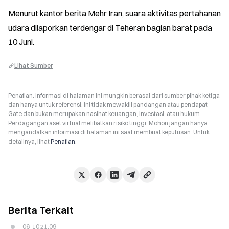
Menurut kantor berita Mehr Iran, suara aktivitas pertahanan 
udara dilaporkan terdengar di Teheran bagian barat pada 
10 Juni.
Lihat Sumber
Penafian: Informasi di halaman ini mungkin berasal dari sumber pihak ketiga
dan hanya untuk referensi. Ini tidak mewakili pandangan atau pendapat
Gate dan bukan merupakan nasihat keuangan, investasi, atau hukum.
Perdagangan aset virtual melibatkan risiko tinggi. Mohon jangan hanya
mengandalkan informasi di halaman ini saat membuat keputusan. Untuk
detailnya, lihat
Penafian
.
Berita Terkait
06-10 21:09