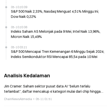
05-10 20:09
S&P 500 Naik 2,33%, Nasdaq Menguat 4,51% Minggu Ini;
Dow Naik 0,22%
05-10 20:06
Indeks Saham AS Melonjak pada 9 Mei, Intel Naik 13,96%,
Micron Naik 15,49%
05-10 03:21
S&P 500 Mencapai Tren Kemenangan 6 Minggu Sejak 2024;
Indeks Semikonduktor RSI Mencapai 85,54 pada 10 Mei
Analisis Kedalaman
Jim Cramer: Saham sektor pusat data AI “belum terlalu
terlambat”, daftar mencakup 4 kategori mulai dari chip hingga
listrik
ChainNewsAbmedia
05-11 01:51