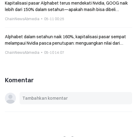
Kapitalisasi pasar Alphabet terus mendekati Nvidia, GOOG naik
lebih dari 150% dalam setahun—apakah masih bisa dibeli
sekarang?
ChainNewsAbmedia
05-11 00:25
Alphabet dalam setahun naik 160%, kapitalisasi pasar sempat
melampaui Nvidia pasca penutupan: menguangkan nilai dari
“tumpukan AI” lengkap
ChainNewsAbmedia
05-10 14:07
Komentar