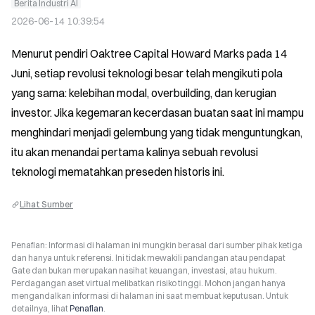
Berita Industri AI
2026-06-14 10:39:54
Menurut pendiri Oaktree Capital Howard Marks pada 14 
Juni, setiap revolusi teknologi besar telah mengikuti pola 
yang sama: kelebihan modal, overbuilding, dan kerugian 
investor. Jika kegemaran kecerdasan buatan saat ini mampu 
menghindari menjadi gelembung yang tidak menguntungkan, 
itu akan menandai pertama kalinya sebuah revolusi 
teknologi mematahkan preseden historis ini.
Lihat Sumber
Penafian: Informasi di halaman ini mungkin berasal dari sumber pihak ketiga
dan hanya untuk referensi. Ini tidak mewakili pandangan atau pendapat
Gate dan bukan merupakan nasihat keuangan, investasi, atau hukum.
Perdagangan aset virtual melibatkan risiko tinggi. Mohon jangan hanya
mengandalkan informasi di halaman ini saat membuat keputusan. Untuk
detailnya, lihat
Penafian
.