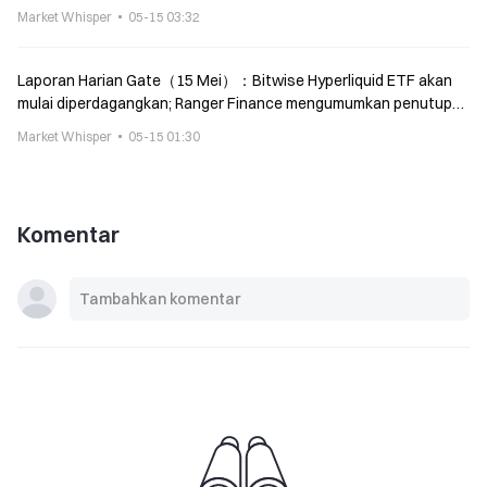
perusahaan penambang Bitcoin
Market Whisper
05-15 03:32
Laporan Harian Gate（15 Mei）：Bitwise Hyperliquid ETF akan
mulai diperdagangkan; Ranger Finance mengumumkan penutupan
bertahap
Market Whisper
05-15 01:30
Komentar