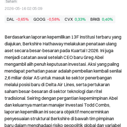
Saham
2026-05-16 02:05:09
DAL
-0,65%
GOOG
-0,58%
CVX
0,33%
BRKB
0,40%
Berdasarkan laporan kepemilikan 13F institusi terbaru yang 
diajukan, Berkshire Hathaway melakukan penataan ulang 
aset secara besar-besaran pada Kuartal I 2026. Ini juga 
menjadi catatan awal setelah CEO baru Greg Abel 
mengambil alih penuh keputusan investasi. Aksi yang paling 
mendapat perhatian pasar adalah pembelian kembali senilai 
2,6 miliar dolar AS untuk masuk ke sektor penerbangan 
melalui posisi baru di Delta Air Lines, serta pertukaran 
saham besar-besaran di sektor teknologi dan ritel 
tradisional. Seiring dengan pergantian kepemimpinan Abel 
dan keluarnya mantan manajer investasi Todd Combs, 
laporan kepemilikan ini secara objektif mencerminkan 
penyesuaian struktural Berkshire di bawah tim pimpinan 
baru dalam menghadapi risiko geopolitik global dan variabel 