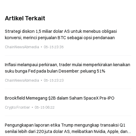
Artikel Terkait
Strategi diskon 1,5 miliar dolar AS untuk menebus obligasi
konversi, merinci penjualan BTC sebagai opsi pendanaan
ChainNewsAbmedia
05-15 23:35
Inflasi melampaui perkiraan, trader mulai memperkirakan kenaikan
suku bunga Fed pada bulan Desember: peluang 51%
ChainNewsAbmedia
05-15 23:23
Brookfield Memegang $2B dalam Saham SpaceX Pra-IPO
Crypto Frontier
05-15 06:22
Pengungkapan laporan etika Trump mengungkap transaksi Q1
senilai lebih dari 220 juta dolar AS, melibatkan Nvidia, Apple, dan