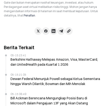
Gate dan bukan merupakan nasihat keuangan, investasi, atau hukum.
Perdagangan aset virtual melibatkan risiko tinggi. Mohon jangan hanya
mengandalkan informasi di halaman ini saat membuat keputusan. Untuk
detailnya, lihat
Penafian
.
Berita Terkait
05-15 23:41
Berkshire Hathaway Melepas Amazon, Visa, MasterCard,
dan UnitedHealth pada Kuartal 1 2026
05-15 21:05
Dewan Federal Menunjuk Powell sebagai Ketua Sementara
hingga Warsh Dilantik; Bowman dan Mih Menolak
05-15 08:49
Bill Ackman Berencana Mengungkap Posisi Baru di
Microsoft dalam Pengajuan 13F yang Akan Datang