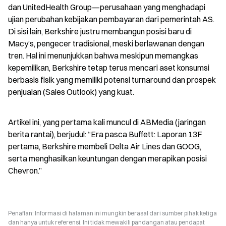
dan UnitedHealth Group—perusahaan yang menghadapi 
ujian perubahan kebijakan pembayaran dari pemerintah AS. 
Di sisi lain, Berkshire justru membangun posisi baru di 
Macy’s, pengecer tradisional, meski berlawanan dengan 
tren. Hal ini menunjukkan bahwa meskipun memangkas 
kepemilikan, Berkshire tetap terus mencari aset konsumsi 
berbasis fisik yang memiliki potensi turnaround dan prospek 
penjualan (Sales Outlook) yang kuat.
Artikel ini, yang pertama kali muncul di ABMedia (jaringan 
berita rantai), berjudul: “Era pasca Buffett: Laporan 13F 
pertama, Berkshire membeli Delta Air Lines dan GOOG, 
serta menghasilkan keuntungan dengan merapikan posisi 
Chevron.”
Penafian: Informasi di halaman ini mungkin berasal dari sumber pihak ketiga
dan hanya untuk referensi. Ini tidak mewakili pandangan atau pendapat