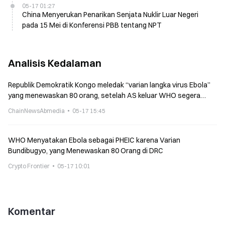
05-17 01:27
China Menyerukan Penarikan Senjata Nuklir Luar Negeri
pada 15 Mei di Konferensi PBB tentang NPT
Analisis Kedalaman
Republik Demokratik Kongo meledak “varian langka virus Ebola”
yang menewaskan 80 orang, setelah AS keluar WHO segera
mengumumkan status PHEIC
ChainNewsAbmedia
05-17 15:45
WHO Menyatakan Ebola sebagai PHEIC karena Varian
Bundibugyo, yang Menewaskan 80 Orang di DRC
Crypto Frontier
05-17 10:01
Komentar